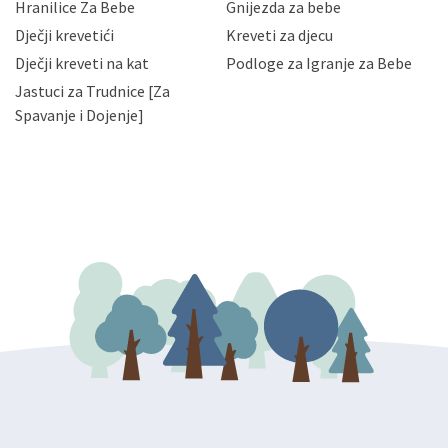
Hranilice Za Bebe
Gnijezda za bebe
slučajevima koji su dozvoljeni zakonima. Napominjemo
da možete u svako doba, u potpunosti ili djelomice,
Dječji krevetići
Kreveti za djecu
bez naknade i objašnjenja odustati od dane privole i
Dječji kreveti na kat
Podloge za Igranje za Bebe
zatražiti prestanak aktivnosti obrade Vaših osobnih
Jastuci za Trudnice [Za
podataka. Opoziv privole možete podnijeti poštom na
gore navedenu adresu ili e-mailom na adresu:
Spavanje i Dojenje]