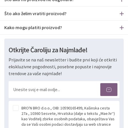
Što ako želim vratiti proizvod?
Kako mogu platiti proizvod?
Otkrijte Čaroliju za Najmlađe!
Prijavite se na naš newsletter i budite prvi koji će otkriti
ekskluzivne pogodnosti, posebne popuste i najnovije
trendove za vaše najmlađe!
BRO'N BRO d.o.o., OIB: 10590165499, Kašinska cesta
27a , 10360 Sesvete, Hrvatska (dalje u tekstu „Mae.hr“)
kao Voditelj zbirke osobnih podataka, obavještava Vas
da se Vaši osobni podaci dostavljaju sa web stranice