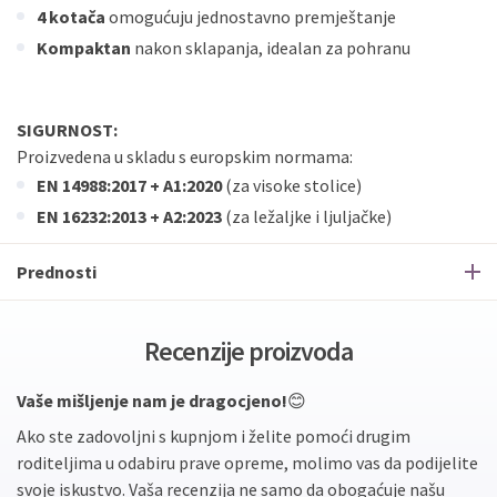
4 kotača
omogućuju jednostavno premještanje
Kompaktan
nakon sklapanja, idealan za pohranu
SIGURNOST:
Proizvedena u skladu s europskim normama:
EN 14988:2017 + A1:2020
(za visoke stolice)
EN 16232:2013 + A2:2023
(za ležaljke i ljuljačke)
Prednosti
Recenzije proizvoda
Vaše mišljenje nam je dragocjeno!
😊
Ako ste zadovoljni s kupnjom i želite pomoći drugim
roditeljima u odabiru prave opreme, molimo vas da podijelite
svoje iskustvo. Vaša recenzija ne samo da obogaćuje našu