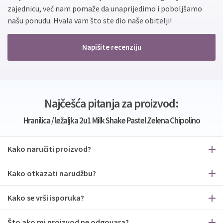
zajednicu, već nam pomaže da unaprijedimo i poboljšamo
našu ponudu. Hvala vam što ste dio naše obitelji!
Napišite recenziju
Najčešća pitanja za proizvod:
Hranilica / ležaljka 2u1 Milk Shake Pastel Zelena Chipolino
Kako naručiti proizvod?
Kako otkazati narudžbu?
Kako se vrši isporuka?
Što ako mi proizvod ne odgovara?