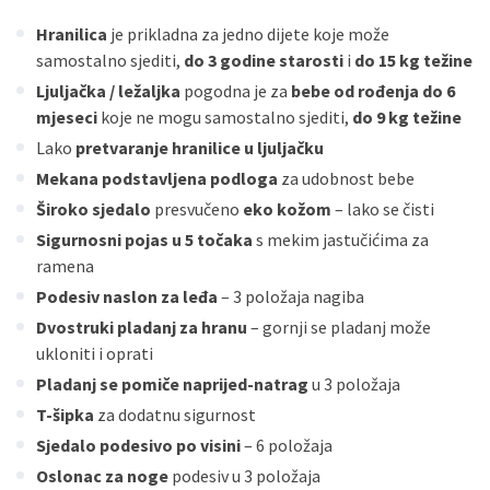
ECC
Discover
Jednokratno
Hranilica
je prikladna za jedno dijete koje može
samostalno sjediti,
do 3 godine starosti
i
do 15 kg težine
Ljuljačka / ležaljka
pogodna je za
bebe od rođenja do 6
mjeseci
koje ne mogu samostalno sjediti,
do 9 kg težine
Lako
pretvaranje hranilice u ljuljačku
Mekana podstavljena podloga
za udobnost bebe
Široko sjedalo
presvučeno
eko kožom
– lako se čisti
Sigurnosni pojas u 5 točaka
s mekim jastučićima za
ramena
Podesiv naslon za leđa
– 3 položaja nagiba
Dvostruki pladanj za hranu
– gornji se pladanj može
ukloniti i oprati
Pladanj se pomiče naprijed-natrag
u 3 položaja
T-šipka
za dodatnu sigurnost
Sjedalo podesivo po visini
– 6 položaja
Oslonac za noge
podesiv u 3 položaja