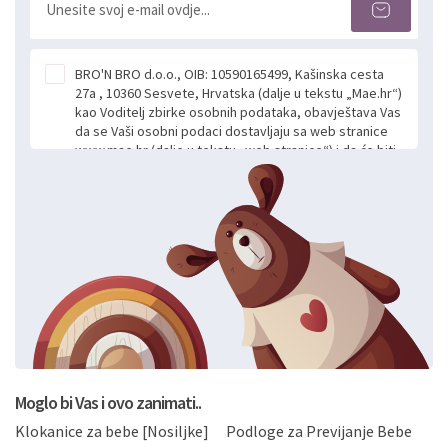
BRO'N BRO d.o.o., OIB: 10590165499, Kašinska cesta
27a , 10360 Sesvete, Hrvatska (dalje u tekstu „Mae.hr“)
kao Voditelj zbirke osobnih podataka, obavještava Vas
da se Vaši osobni podaci dostavljaju sa web stranice
www.mae.hr (dalje u tekstu „web stranice“) i da će biti
obrađeni. Prihvaćanjem ove Izjave smatra se da
slobodno i izričito dajete privolu za prikupljanje i daljnju
obradu Vaših osobnih podataka koje ustupate Mae.hr
putem ovih web stranica u svrhu odgovora i daljnje
komunikacije na Vaš upit poslan kroz kontakt obrazac.
Radi se o dobrovoljnom davanju podataka te ovu
Izjavu niste dužni prihvatiti odnosno niste dužni unositi
svoje osobne podatke u jednu od prijavnih
formi/obrazaca dostupnih na ovim web stranicama.
BRO'N BRO d.o.o. će s Vašim osobnim podacima
postupati sukladno Općoj uredbi o zaštiti podataka
koju možete pročitati ovdje, sukladno Politici
privatnosti i kolačića koju možete pročitati ovdje i
Moglo bi Vas i ovo zanimati..
sukladno drugim primjenjivim propisima Republike
Klokanice za bebe [Nosiljke]
Podloge za Previjanje Bebe
Hrvatske, a uvijek uz primjenu odgovarajućih tehničkih i