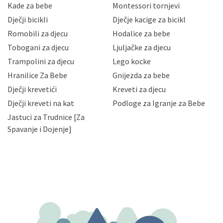
sigurnosnih mjera zaštite osobnih podataka od
Kade za bebe
Montessori tornjevi
neovlaštenog pristupa, zlouporabe, otkrivanja,
Dječji bicikli
Dječje kacige za bicikl
gubitka ili uništenja. Mae.hr štiti privatnost svojih
korisnika i posjetitelja web stranica, čuva povjerljivost
Romobili za djecu
Hodalice za bebe
Vaših osobnih podataka te omogućava pristup i
Tobogani za djecu
Ljuljačke za djecu
priopćavanje osobnih podataka samo onim svojim
zaposlenicima kojima su isti potrebni radi provedbe
Trampolini za djecu
Lego kocke
njihovih poslovnih aktivnosti, a trećim osobama samo u
Hranilice Za Bebe
Gnijezda za bebe
slučajevima koji su dozvoljeni zakonima. Napominjemo
da možete u svako doba, u potpunosti ili djelomice,
Dječji krevetići
Kreveti za djecu
bez naknade i objašnjenja odustati od dane privole i
Dječji kreveti na kat
Podloge za Igranje za Bebe
zatražiti prestanak aktivnosti obrade Vaših osobnih
Jastuci za Trudnice [Za
podataka. Opoziv privole možete podnijeti poštom na
gore navedenu adresu ili e-mailom na adresu:
Spavanje i Dojenje]