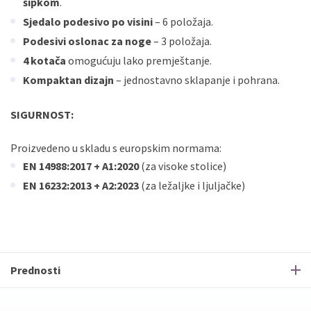
šipkom
.
Sjedalo podesivo po visini
– 6 položaja.
Podesivi oslonac za noge
– 3 položaja.
4 kotača
omogućuju lako premještanje.
Kompaktan dizajn
– jednostavno sklapanje i pohrana.
SIGURNOST:
Proizvedeno u skladu s europskim normama:
EN 14988:2017 + A1:2020
(za visoke stolice)
EN 16232:2013 + A2:2023
(za ležaljke i ljuljačke)
Prednosti