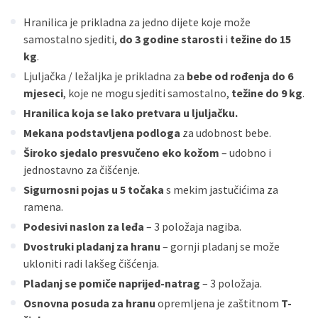
ECC
Discover
Jednokratno
Hranilica je prikladna za jedno dijete koje može
samostalno sjediti,
do 3 godine starosti
i
težine do 15
kg
.
Ljuljačka / ležaljka je prikladna za
bebe od rođenja do 6
mjeseci
, koje ne mogu sjediti samostalno,
težine do 9 kg
.
Hranilica koja se lako pretvara u ljuljačku.
Mekana podstavljena podloga
za udobnost bebe.
Široko sjedalo presvučeno eko kožom
– udobno i
jednostavno za čišćenje.
Sigurnosni pojas u 5 točaka
s mekim jastučićima za
ramena.
Podesivi naslon za leđa
– 3 položaja nagiba.
Dvostruki pladanj za hranu
– gornji pladanj se može
ukloniti radi lakšeg čišćenja.
Pladanj se pomiče naprijed-natrag
– 3 položaja.
Osnovna posuda za hranu
opremljena je zaštitnom
T-