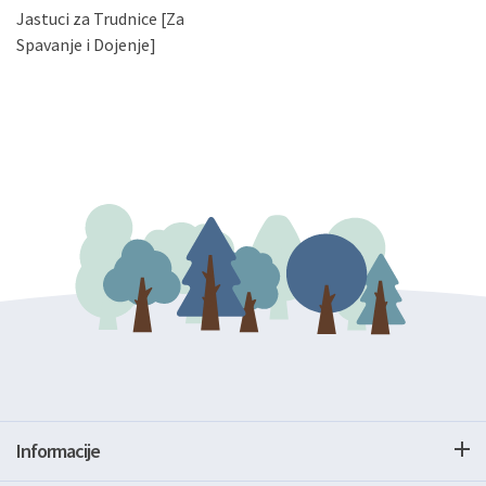
Jastuci za Trudnice [Za
podataka. Opoziv privole možete podnijeti poštom na
gore navedenu adresu ili e-mailom na adresu:
Spavanje i Dojenje]
Informacije