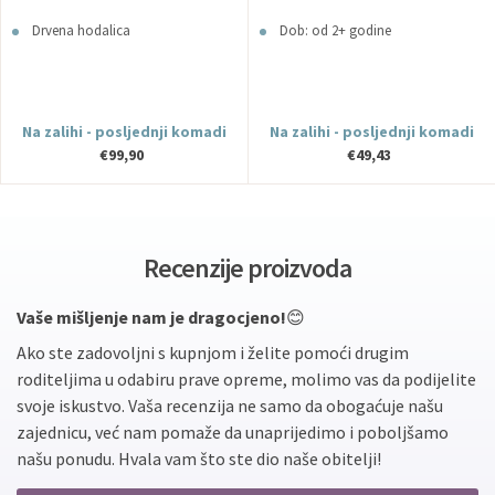
Walk Behind Boho Chic
za F1®
Drvena hodalica
Dob: od 2+ godine
Na zalihi - posljednji komadi
Na zalihi - posljednji komadi
€99,90
€49,43
Recenzije proizvoda
Vaše mišljenje nam je dragocjeno!
😊
Ako ste zadovoljni s kupnjom i želite pomoći drugim
roditeljima u odabiru prave opreme, molimo vas da podijelite
svoje iskustvo. Vaša recenzija ne samo da obogaćuje našu
zajednicu, već nam pomaže da unaprijedimo i poboljšamo
našu ponudu. Hvala vam što ste dio naše obitelji!