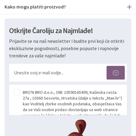
Kako mogu platiti proizvod?
Otkrijte Čaroliju za Najmlađe!
Prijavite se na naš newsletter i budite prvi koji će otkriti
ekskluzivne pogodnosti, posebne popuste i najnovije
trendove za vaše najmlađe!
BRO'N BRO d.o.o., OIB: 10590165499, Kašinska cesta
27a , 10360 Sesvete, Hrvatska (dalje u tekstu „Mae.hr“)
kao Voditelj zbirke osobnih podataka, obavještava Vas
da se Vaši osobni podaci dostavljaju sa web stranice
www.mae.hr (dalje u tekstu „web stranice“) i da će biti
obrađeni. Prihvaćanjem ove Izjave smatra se da
slobodno i izričito dajete privolu za prikupljanje i daljnju
obradu Vaših osobnih podataka koje ustupate Mae.hr