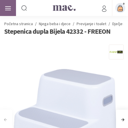
0
Početna stranica
/
Njega beba i djece
/
Previjanje i toalet
/
Dječje S
Stepenica dupla Bijela 42332 - FREEON