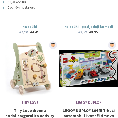
Boja: Crvena
Dob: 0+ mj. starosti
Na zalihi
Na zalihi - posljednji komadi
€4,90
€4,41
€8,79
€8,35
TINY LOVE
LEGO® DUPLO®
Tiny Love drvena
LEGO® DUPLO® 10445 Trkaći
hodalica/guralica Activity
automobili i vozači timova