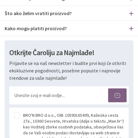
Što ako želim vratiti proizvod?
Kako mogu platiti proizvod?
Otkrijte Čaroliju za Najmlađe!
Prijavite se na naš newsletter i budite prvi koji će otkriti
ekskluzivne pogodnosti, posebne popuste i najnovije
trendove za vaše najmlađe!
BRO'N BRO d.o.o., OIB: 10590165499, Kašinska cesta
27a , 10360 Sesvete, Hrvatska (dalje u tekstu „Mae.hr“)
kao Voditelj zbirke osobnih podataka, obavještava Vas
da se Vaši osobni podaci dostavljaju sa web stranice