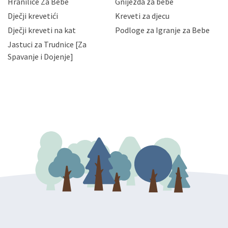
Hranilice Za Bebe
Gnijezda za bebe
slučajevima koji su dozvoljeni zakonima. Napominjemo
da možete u svako doba, u potpunosti ili djelomice,
Dječji krevetići
Kreveti za djecu
bez naknade i objašnjenja odustati od dane privole i
Dječji kreveti na kat
Podloge za Igranje za Bebe
zatražiti prestanak aktivnosti obrade Vaših osobnih
Jastuci za Trudnice [Za
podataka. Opoziv privole možete podnijeti poštom na
gore navedenu adresu ili e-mailom na adresu:
Spavanje i Dojenje]