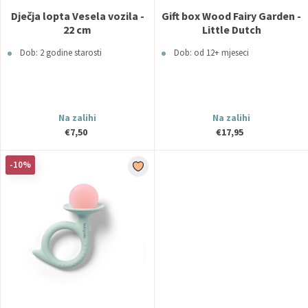
Dječja lopta Vesela vozila -
Gift box Wood Fairy Garden -
22 cm
Little Dutch
Dob: 2 godine starosti
Dob: od 12+ mjeseci
Na zalihi
Na zalihi
€7,50
€17,95
-10%