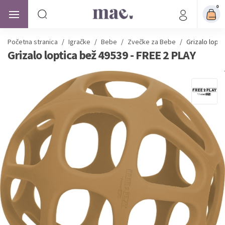
0
Početna stranica
/
Igračke
/
Bebe
/
Zvečke za Bebe
/
Grizalo lopti
Grizalo loptica bež 49539 - FREE 2 PLAY