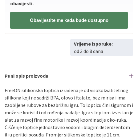
obavijesti.
Obavijestite me kada bude dostupno
Vrijeme isporuke:
od 3 do 8 dana
Puni opis proizvoda
FreeON silikonska loptica izrađena je od visokokvalitetnog
silikona koji ne sadrži BPA, olovo i ftalate, bez mirisa i ima
zaobljene rubove za bezbrižnu igru. To lopticu čini sigurnom i
može se koristiti od rođenja nadalje. Igra s loptom izvrstan je
alat za razvoj fine motorike i razvoj koordinacije oko-ruka.
Čišćenje loptice jednostavno vodom i blagim deterdžentom
ili u perilici posuđa. Promjer silikonske loptice je 11 cm.