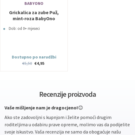
BABYONO
Grickalica za zube Puž,
mint-roza BabyOno
Dob: od 0+ mjeseci
Dostupno po narudžbi
€5,50
€4,95
Recenzije proizvoda
Vaše mišljenje nam je dragocjeno!
😊
Ako ste zadovoljni s kupnjom i želite pomoći drugim
roditeljima u odabiru prave opreme, molimo vas da podijelite
svoje iskustvo. Vaša recenzija ne samo da obogaćuje našu