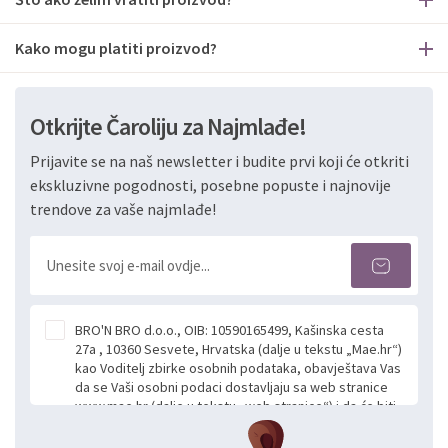
Kako mogu platiti proizvod?
Otkrijte Čaroliju za Najmlađe!
Prijavite se na naš newsletter i budite prvi koji će otkriti
ekskluzivne pogodnosti, posebne popuste i najnovije
trendove za vaše najmlađe!
BRO'N BRO d.o.o., OIB: 10590165499, Kašinska cesta
27a , 10360 Sesvete, Hrvatska (dalje u tekstu „Mae.hr“)
kao Voditelj zbirke osobnih podataka, obavještava Vas
da se Vaši osobni podaci dostavljaju sa web stranice
www.mae.hr (dalje u tekstu „web stranice“) i da će biti
obrađeni. Prihvaćanjem ove Izjave smatra se da
slobodno i izričito dajete privolu za prikupljanje i daljnju