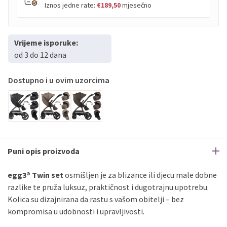
Iznos jedne rate:
€189,50
mjesečno
Vrijeme isporuke:
PBZ
Visa
do
12
rata
od 3 do 12 dana
PBZ
Visa Premium
do
12
rata
Erste
Diners
do
12
rata
Dostupno i u ovim uzorcima
Erste
Maestro
do
12
rata
Erste
Master
do
12
rata
Erste
Visa
do
12
rata
Sve banke
Visa
Jednokratno
Puni opis proizvoda
Sve banke
Master
Jednokratno
Sve banke
Maestro
Jednokratno
egg3® Twin set
osmišljen je za blizance ili djecu male dobne
razlike te pruža luksuz, praktičnost i dugotrajnu upotrebu.
ECC
Discover
Jednokratno
Kolica su dizajnirana da rastu s vašom obitelji – bez
kompromisa u udobnosti i upravljivosti.