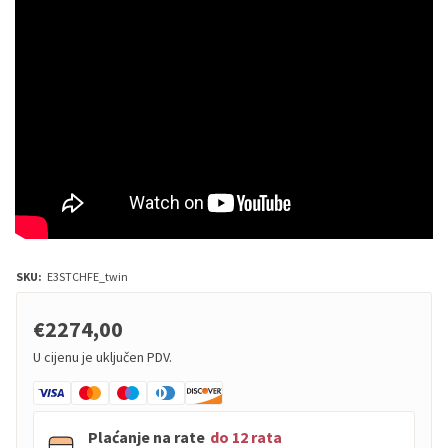
SKU:
E3STCHFE_twin
€2274,00
U cijenu je uključen PDV.
Plaćanje na rate
do 12 rata