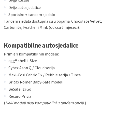
Dvije košare
Dvije autosjedalice
Sportsko + tandem sjedalo
Tandem sjedala dostupna su u bojama: Chocolate Velvet,
Carbonite, Feather i Mink (od cca 6 mjeseci).
Kompatibilne autosjedalice
Primjeri kompatibilnih modela:
egg® shell i-Size
Cybex
Aton Q / Cloud serija
Maxi-Cosi
CabrioFix / Pebble serija / Tinca
Britax Römer
Baby-Safe modeli
BeSafe
Izi Go
Recaro
Privia
(
Neki modeli nisu kompatibilni u tandem opciji.
)