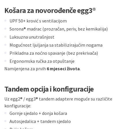
Košara za novorođenče egg3®
UPF 50+ krović s ventilacijom
Sorona® madrac (prozračan, periv, bez kemikalija)
Luksuzna unutrašnjost
Mogućnost ljuljanja sa stabilizirajućim nogama
Prikladna za noćno spavanje (bez prekrivača)
Ergonomska ručka za otpuštanje
Namijenjena za prvih
6 mjeseci života
.
Tandem opcija i konfiguracije
Uz egg2® / egg3® tandem adaptere moguće su različite
konfiguracije:
Gornje sjedalo + donja košara
Autosjedalica + tandem sjedalo