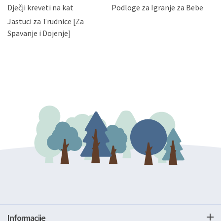
bez naknade i objašnjenja odustati od dane privole i
Dječji kreveti na kat
Podloge za Igranje za Bebe
zatražiti prestanak aktivnosti obrade Vaših osobnih
Jastuci za Trudnice [Za
podataka. Opoziv privole možete podnijeti poštom na
gore navedenu adresu ili e-mailom na adresu:
Spavanje i Dojenje]
Informacije