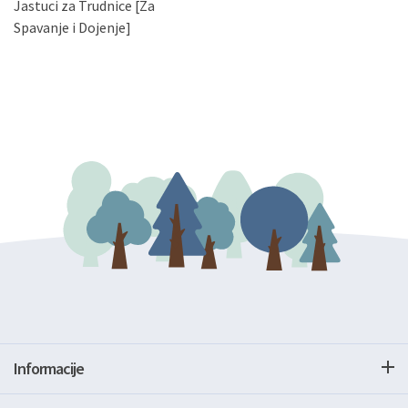
Jastuci za Trudnice [Za
podataka. Opoziv privole možete podnijeti poštom na
gore navedenu adresu ili e-mailom na adresu:
Spavanje i Dojenje]
Informacije