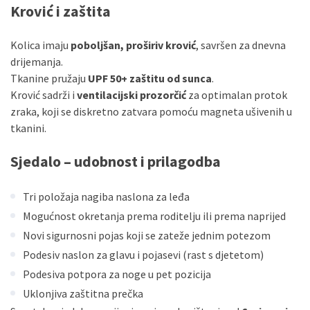
Krović i zaštita
Kolica imaju
poboljšan, proširiv krović
, savršen za dnevna
drijemanja.
Tkanine pružaju
UPF 50+ zaštitu od sunca
.
Krović sadrži i
ventilacijski prozorčić
za optimalan protok
zraka, koji se diskretno zatvara pomoću magneta ušivenih u
tkanini.
Sjedalo – udobnost i prilagodba
Tri položaja nagiba naslona za leđa
Mogućnost okretanja prema roditelju ili prema naprijed
Novi sigurnosni pojas koji se zateže jednim potezom
Podesiv naslon za glavu i pojasevi (rast s djetetom)
Podesiva potpora za noge u pet pozicija
Uklonjiva zaštitna prečka