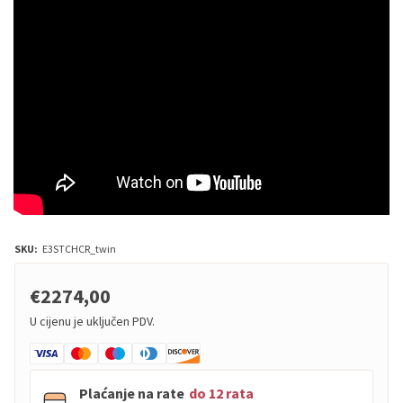
SKU:
E3STCHCR_twin
€2274,00
U cijenu je uključen PDV.
Plaćanje na rate
do 12 rata