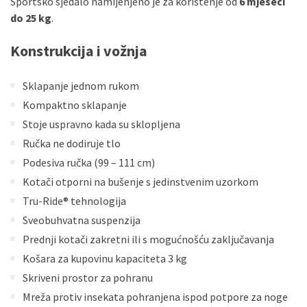
Sportsko sjedalo namijenjeno je za korištenje od
6 mjeseci
do 25 kg
.
Konstrukcija i vožnja
Sklapanje jednom rukom
Kompaktno sklapanje
Stoje uspravno kada su sklopljena
Ručka ne dodiruje tlo
Podesiva ručka (99 – 111 cm)
Kotači otporni na bušenje s jedinstvenim uzorkom
Tru-Ride® tehnologija
Sveobuhvatna suspenzija
Prednji kotači zakretni ili s mogućnošću zaključavanja
Košara za kupovinu kapaciteta 3 kg
Skriveni prostor za pohranu
Mreža protiv insekata pohranjena ispod potpore za noge