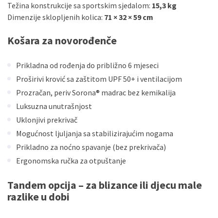
Težina konstrukcije sa sportskim sjedalom:
15,3 kg
Dimenzije sklopljenih kolica:
71 × 32 × 59 cm
Košara za novorođenče
Prikladna od rođenja do približno 6 mjeseci
Proširivi krović sa zaštitom UPF 50+ i ventilacijom
Prozračan, periv Sorona® madrac bez kemikalija
Luksuzna unutrašnjost
Uklonjivi prekrivač
Mogućnost ljuljanja sa stabilizirajućim nogama
Prikladno za noćno spavanje (bez prekrivača)
Ergonomska ručka za otpuštanje
Tandem opcija – za blizance ili djecu male
razlike u dobi