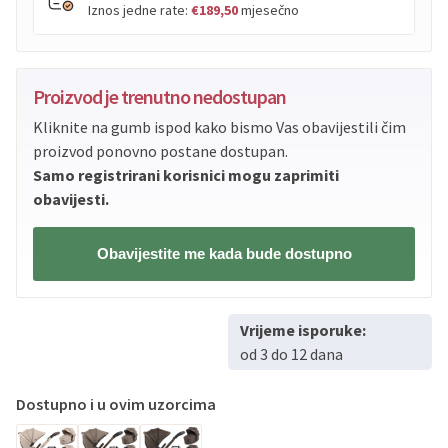
Iznos jedne rate:
€189,50
mjesečno
PBZ
Visa
do
12
rata
Proizvod je trenutno nedostupan
PBZ
Visa Premium
do
12
rata
Kliknite na gumb ispod kako bismo Vas obavijestili čim
Erste
Diners
do
12
rata
proizvod ponovno postane dostupan.
Erste
Maestro
do
12
rata
Samo registrirani korisnici mogu zaprimiti
Erste
Master
do
12
rata
obavijesti.
Erste
Visa
do
12
rata
Obavijestite me kada bude dostupno
Sve banke
Visa
Jednokratno
Sve banke
Master
Jednokratno
Vrijeme isporuke:
Sve banke
Maestro
Jednokratno
od 3 do 12 dana
ECC
Discover
Jednokratno
Dostupno i u ovim uzorcima