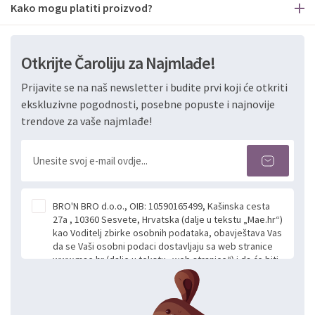
Kako mogu platiti proizvod?
Otkrijte Čaroliju za Najmlađe!
Prijavite se na naš newsletter i budite prvi koji će otkriti
ekskluzivne pogodnosti, posebne popuste i najnovije
trendove za vaše najmlađe!
BRO'N BRO d.o.o., OIB: 10590165499, Kašinska cesta
27a , 10360 Sesvete, Hrvatska (dalje u tekstu „Mae.hr“)
kao Voditelj zbirke osobnih podataka, obavještava Vas
da se Vaši osobni podaci dostavljaju sa web stranice
www.mae.hr (dalje u tekstu „web stranice“) i da će biti
obrađeni. Prihvaćanjem ove Izjave smatra se da
slobodno i izričito dajete privolu za prikupljanje i daljnju
obradu Vaših osobnih podataka koje ustupate Mae.hr
putem ovih web stranica u svrhu odgovora i daljnje