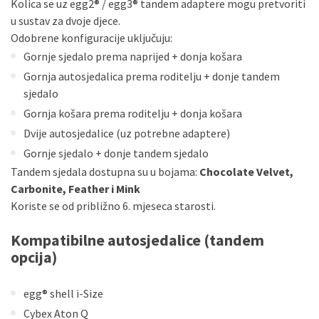
Kolica se uz egg2® / egg3® tandem adaptere mogu pretvoriti
u sustav za dvoje djece.
Odobrene konfiguracije uključuju:
Gornje sjedalo prema naprijed + donja košara
Gornja autosjedalica prema roditelju + donje tandem
sjedalo
Gornja košara prema roditelju + donja košara
Dvije autosjedalice (uz potrebne adaptere)
Gornje sjedalo + donje tandem sjedalo
Tandem sjedala dostupna su u bojama:
Chocolate Velvet,
Carbonite, Feather i Mink
Koriste se od približno 6. mjeseca starosti.
Kompatibilne autosjedalice (tandem
opcija)
egg® shell i-Size
Cybex Aton Q