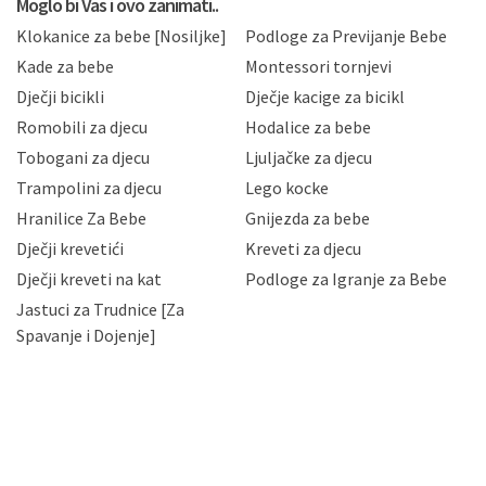
Moglo bi Vas i ovo zanimati..
sukladno drugim primjenjivim propisima Republike
Klokanice za bebe [Nosiljke]
Podloge za Previjanje Bebe
Hrvatske, a uvijek uz primjenu odgovarajućih tehničkih i
sigurnosnih mjera zaštite osobnih podataka od
Kade za bebe
Montessori tornjevi
neovlaštenog pristupa, zlouporabe, otkrivanja,
Dječji bicikli
Dječje kacige za bicikl
gubitka ili uništenja. Mae.hr štiti privatnost svojih
korisnika i posjetitelja web stranica, čuva povjerljivost
Romobili za djecu
Hodalice za bebe
Vaših osobnih podataka te omogućava pristup i
Tobogani za djecu
Ljuljačke za djecu
priopćavanje osobnih podataka samo onim svojim
zaposlenicima kojima su isti potrebni radi provedbe
Trampolini za djecu
Lego kocke
njihovih poslovnih aktivnosti, a trećim osobama samo u
Hranilice Za Bebe
Gnijezda za bebe
slučajevima koji su dozvoljeni zakonima. Napominjemo
da možete u svako doba, u potpunosti ili djelomice,
Dječji krevetići
Kreveti za djecu
bez naknade i objašnjenja odustati od dane privole i
Dječji kreveti na kat
Podloge za Igranje za Bebe
zatražiti prestanak aktivnosti obrade Vaših osobnih
Jastuci za Trudnice [Za
podataka. Opoziv privole možete podnijeti poštom na
gore navedenu adresu ili e-mailom na adresu:
Spavanje i Dojenje]