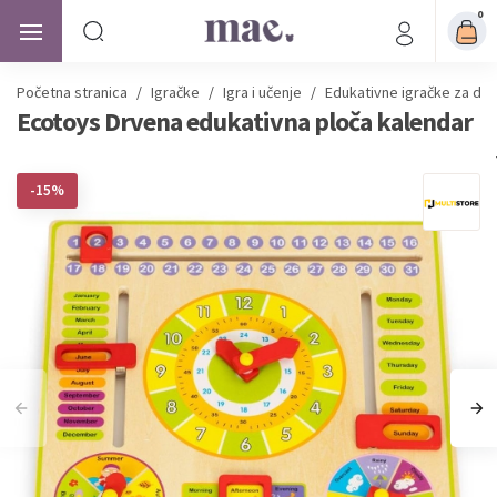
0
Početna stranica
/
Igračke
/
Igra i učenje
/
Edukativne igračke za dje
Ecotoys Drvena edukativna ploča kalendar
-15%