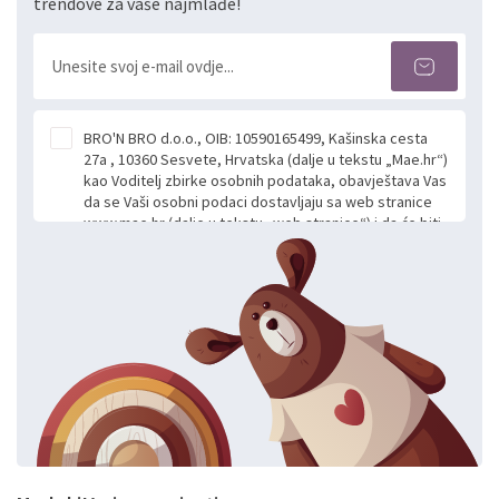
trendove za vaše najmlađe!
BRO'N BRO d.o.o., OIB: 10590165499, Kašinska cesta
27a , 10360 Sesvete, Hrvatska (dalje u tekstu „Mae.hr“)
kao Voditelj zbirke osobnih podataka, obavještava Vas
da se Vaši osobni podaci dostavljaju sa web stranice
www.mae.hr (dalje u tekstu „web stranice“) i da će biti
obrađeni. Prihvaćanjem ove Izjave smatra se da
slobodno i izričito dajete privolu za prikupljanje i daljnju
obradu Vaših osobnih podataka koje ustupate Mae.hr
putem ovih web stranica u svrhu odgovora i daljnje
komunikacije na Vaš upit poslan kroz kontakt obrazac.
Radi se o dobrovoljnom davanju podataka te ovu
Izjavu niste dužni prihvatiti odnosno niste dužni unositi
svoje osobne podatke u jednu od prijavnih
formi/obrazaca dostupnih na ovim web stranicama.
BRO'N BRO d.o.o. će s Vašim osobnim podacima
postupati sukladno Općoj uredbi o zaštiti podataka
koju možete pročitati ovdje, sukladno Politici
privatnosti i kolačića koju možete pročitati ovdje i