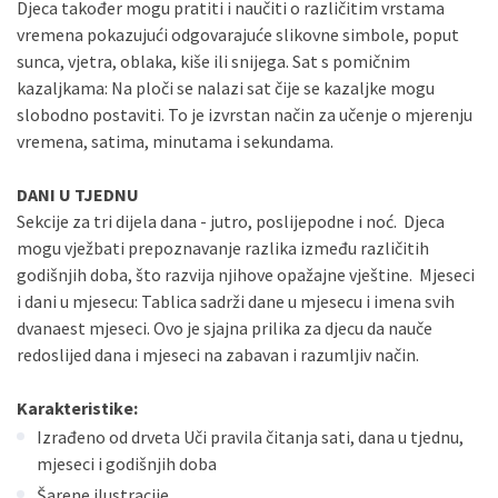
Djeca također mogu pratiti i naučiti o različitim vrstama
vremena pokazujući odgovarajuće slikovne simbole, poput
sunca, vjetra, oblaka, kiše ili snijega. Sat s pomičnim
kazaljkama: Na ploči se nalazi sat čije se kazaljke mogu
slobodno postaviti. To je izvrstan način za učenje o mjerenju
vremena, satima, minutama i sekundama.
DANI U TJEDNU
Sekcije za tri dijela dana - jutro, poslijepodne i noć. Djeca
mogu vježbati prepoznavanje razlika između različitih
godišnjih doba, što razvija njihove opažajne vještine. Mjeseci
i dani u mjesecu: Tablica sadrži dane u mjesecu i imena svih
dvanaest mjeseci. Ovo je sjajna prilika za djecu da nauče
redoslijed dana i mjeseci na zabavan i razumljiv način.
Karakteristike:
Izrađeno od drveta Uči pravila čitanja sati, dana u tjednu,
mjeseci i godišnjih doba
Šarene ilustracije