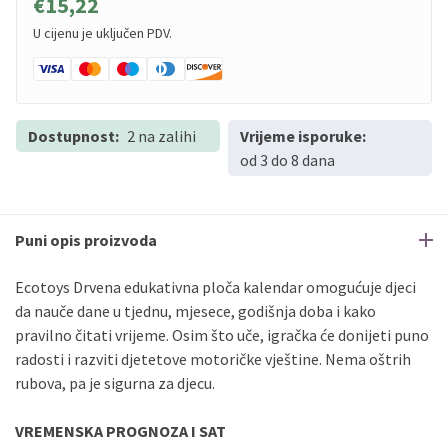
€15,22
U cijenu je uključen PDV.
Dostupnost:
2 na zalihi
Vrijeme isporuke:
od 3 do 8 dana
Puni opis proizvoda
Ecotoys Drvena edukativna ploča kalendar omogućuje djeci
da nauče dane u tjednu, mjesece, godišnja doba i kako
pravilno čitati vrijeme. Osim što uče, igračka će donijeti puno
radosti i razviti djetetove motoričke vještine. Nema oštrih
rubova, pa je sigurna za djecu.
VREMENSKA PROGNOZA I SAT