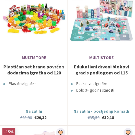
MULTISTORE
MULTISTORE
Plastičan set hrane povrće s
Edukativni drveni blokovi
dodacima igračka od 120
grad s podlogom od 115
komada
dijelova Ecotoys
Plastične Igračke
Edukativne Igračke
Dob: 3+ godine starosti
Na zalihi
Na zalihi - posljednji komadi
€23,90
€20,32
€35,50
€30,18
-15%