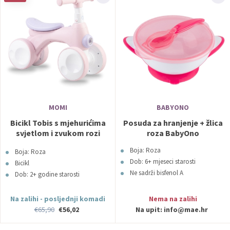
MOMI
BABYONO
Bicikl Tobis s mjehurićima
Posuda za hranjenje + žlica
svjetlom i zvukom rozi
roza BabyOno
MoMi
Boja: Roza
Boja: Roza
Dob: 6+ mjeseci starosti
Bicikl
Ne sadrži bisfenol A
Dob: 2+ godine starosti
Na zalihi - posljednji komadi
Nema na zalihi
€65,90
€56,02
Na upit:
info@mae.hr