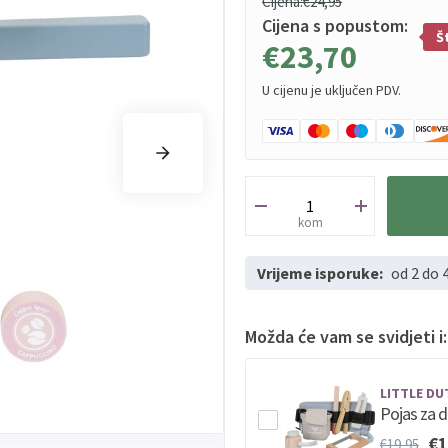
Cijena:
€24,95
Cijena s popustom:
Š
€23,70
U cijenu je uključen PDV.
kom
Vrijeme isporuke:
od 2 do 
Možda će vam se svidjeti i:
LITTLE DU
Pojas za dr
€1
€19,95