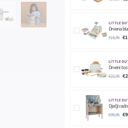
LITTLE DU
Drvena bla
€1
€16,95
LITTLE DU
Drveni tost
€2
€22,95
LITTLE DU
Dječji radn
€9
€99,95