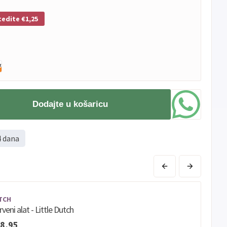
tedite €1,25
Dodajte u košaricu
4 dana
TCH
veni alat - Little Dutch
8,95