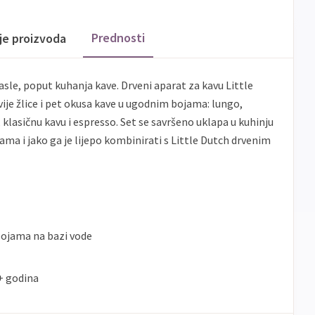
Prednosti
ije proizvoda
rasle, poput kuhanja kave. Drveni aparat za kavu Little
dvije žlice i pet okusa kave u ugodnim bojama: lungo,
klasičnu kavu i espresso. Set se savršeno uklapa u kuhinju
ama i jako ga je lijepo kombinirati s Little Dutch drvenim
bojama na bazi vode
+ godina