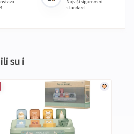
dostava
Najviši sigurnosni
R
standard
li su i