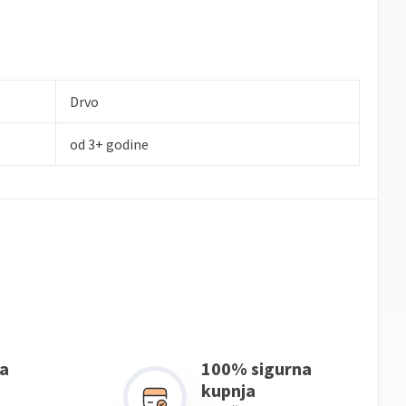
Drvo
od 3+ godine
a
100% sigurna
kupnja