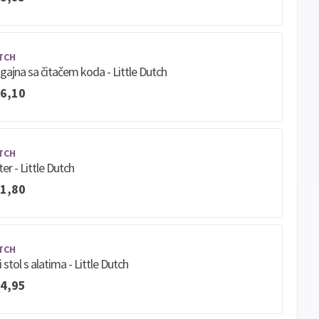
TCH
gajna sa čitačem koda - Little Dutch
6,10
TCH
er - Little Dutch
1,80
TCH
i stol s alatima - Little Dutch
4,95