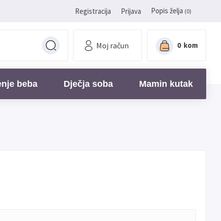
Popis želja
Registracija
Prijava
(0)
Moj račun
0
kom
enje beba
Dječja soba
Mamin kutak