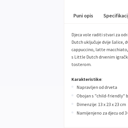
Puni opis
Specifikac
Djeca vole raditi stvari za od
Dutch uključuje dvije šalice, 
cappuccino, latte macchiato, 
s Little Dutch drvenim igračk
tosterom.
Karakteristike
:
Napravljen od drveta
Obojan s "child-friendly" 
Dimenzije: 13 x 23 x 23 cm
Namijenjeno za djecu od 3