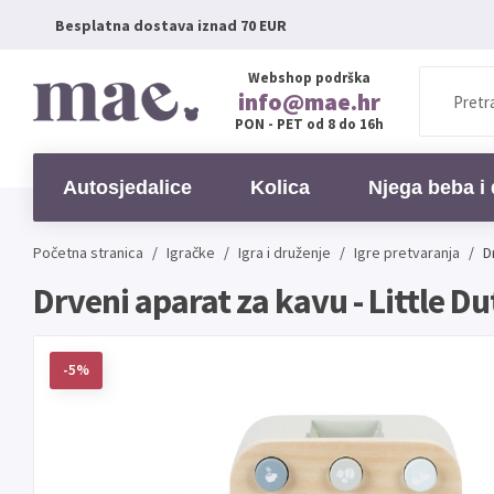
Besplatna dostava iznad 70 EUR
Webshop podrška
info@mae.hr
PON - PET od 8 do 16h
Autosjedalice
Kolica
Njega beba i 
Početna stranica
/
Igračke
/
Igra i druženje
/
Igre pretvaranja
/
D
Drveni aparat za kavu - Little Du
-5%