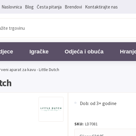
Naslovnica
Blog
Česta pitanja
Brendovi
Kontaktirajte nas
djece
Igračke
Odjeća i obuća
Hranj
rveni aparat za kavu - Little Dutch
tch
Dob: od 3+ godine
SKU:
LD7081