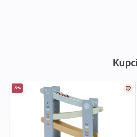
Kupci 
-5%