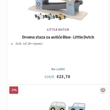
LITTLE DUTCH
Drvena staza za autiće Blue - Little Dutch
Dob: od 18+ mjeseci
Na zalihi
€23,70
€24,95
-5%