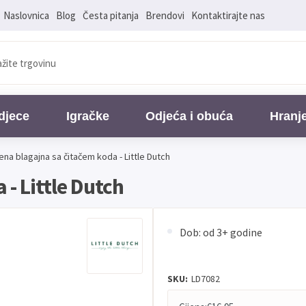
Naslovnica
Blog
Česta pitanja
Brendovi
Kontaktirajte nas
djece
Igračke
Odjeća i obuća
Hranj
ena blagajna sa čitačem koda - Little Dutch
- Little Dutch
Dob: od 3+ godine
SKU:
LD7082