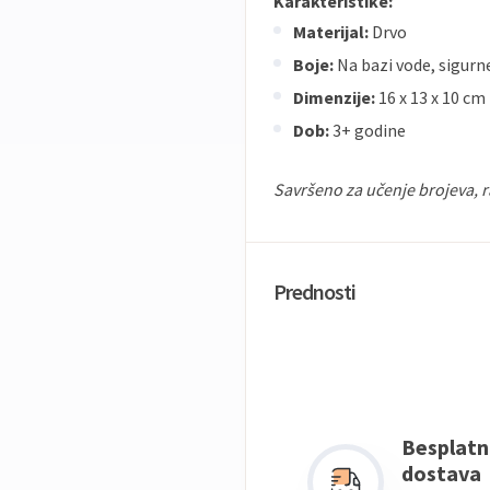
Karakteristike:
Materijal:
Drvo
Boje:
Na bazi vode, sigurne
Dimenzije:
16 x 13 x 10 cm
Dob:
3+ godine
Savršeno za učenje brojeva, r
Prednosti
Besplatn
dostava