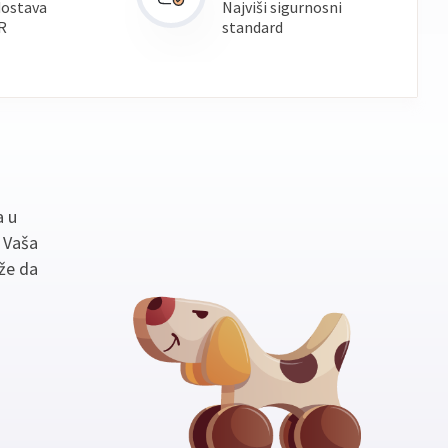
dostava
Najviši sigurnosni
R
standard
a u
. Vaša
že da