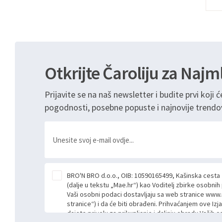
Otkrijte Čaroliju za Najm
Prijavite se na naš newsletter i budite prvi koji ć
pogodnosti, posebne popuste i najnovije trendo
BRO'N BRO d.o.o., OIB: 10590165499, Kašinska cesta
(dalje u tekstu „Mae.hr“) kao Voditelj zbirke osobni
Vaši osobni podaci dostavljaju sa web stranice www.
stranice“) i da će biti obrađeni. Prihvaćanjem ove Izj
dajete privolu za prikupljanje i daljnju obradu Vaših