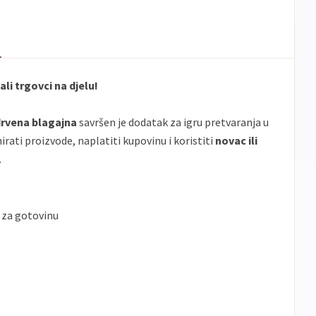
li trgovci na djelu!
drvena blagajna
savršen je dodatak za igru pretvaranja u
rati proizvode, naplatiti kupovinu i koristiti
novac ili
.
 za gotovinu