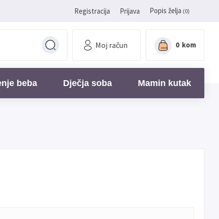
Popis želja
Registracija
Prijava
(0)
Moj račun
0
kom
enje beba
Dječja soba
Mamin kutak