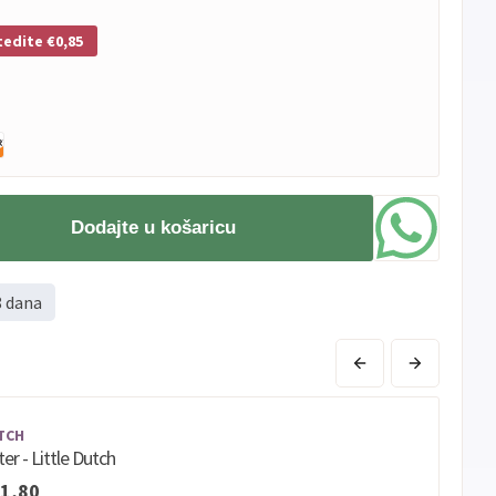
tedite €0,85
Dodajte u košaricu
8 dana
TCH
er - Little Dutch
1,80