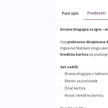
Prednosti
Puni opis
Drvena blagajna za igru – ma
Ova
prekrasno dizajnirana 
trgovinu! Mališani mogu skeni
kreditnu karticu
za plaćanje
Set sadrži:
Drvenu blagajnu s ladicom
Skener za proizvode
Čitač kartica
Novac i kreditnu karticu