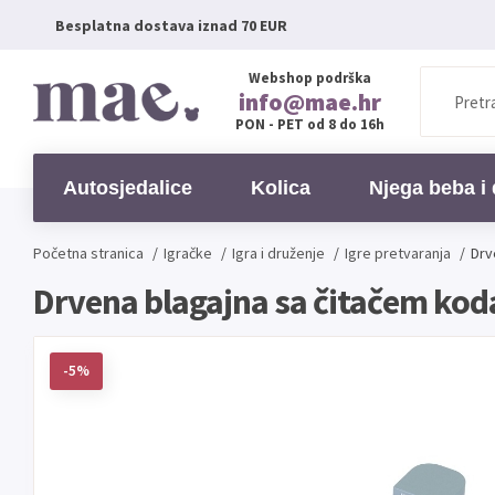
Besplatna dostava iznad 70 EUR
Webshop podrška
info@mae.hr
PON - PET od 8 do 16h
Autosjedalice
Kolica
Njega beba i 
Početna stranica
/
Igračke
/
Igra i druženje
/
Igre pretvaranja
/
Drv
Drvena blagajna sa čitačem koda 
-5%