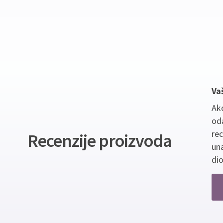
Va
Ako
oda
re
Recenzije proizvoda
un
dio