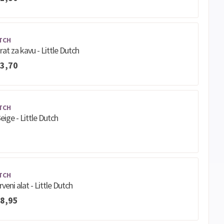
TCH
rat za kavu - Little Dutch
3,70
TCH
eige - Little Dutch
TCH
veni alat - Little Dutch
8,95