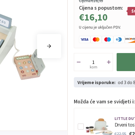
Cijena:
€16,95
Cijena s popustom:
Š
€16,10
U cijenu je uključen PDV.
kom
Vrijeme isporuke:
od 3 do 
Možda će vam se svidjeti i:
LITTLE DU
Drveni tost
€2
€22,95