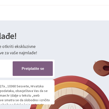
lađe!
e otkriti ekskluzivne
ve za vaše najmlađe!
Pretplatite se
 27a , 10360 Sesvete, Hrvatska
h podataka, obavještava Vas da se
mae.hr (dalje u tekstu „web
ave smatra se da slobodno i izričito
 osobnih podataka koje ustupate