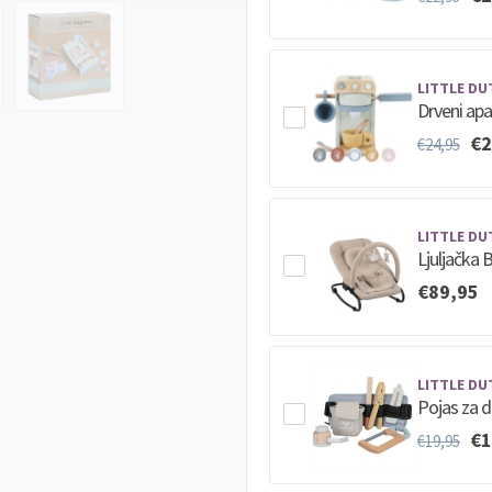
LITTLE DU
Drveni apa
€2
€24,95
LITTLE DU
Ljuljačka B
€89,95
LITTLE DU
Pojas za dr
€1
€19,95