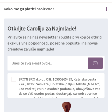
Kako mogu platiti proizvod?
Otkrijte Čaroliju za Najmlađe!
Prijavite se na naš newsletter i budite prvi koji će otkriti
ekskluzivne pogodnosti, posebne popuste i najnovije
trendove za vaše najmlađe!
BRO'N BRO d.o.o., OIB: 10590165499, Kašinska cesta
27a , 10360 Sesvete, Hrvatska (dalje u tekstu „Mae.hr“)
kao Voditelj zbirke osobnih podataka, obavještava Vas
da se Vaši osobni podaci dostavljaju sa web stranice
www.mae.hr (dalje u tekstu „web stranice“) i da će biti
obrađeni. Prihvaćanjem ove Izjave smatra se da
slobodno i izričito dajete privolu za prikupljanje i daljnju