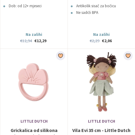
Dob: od 12+ mjeseci
Antikolik sisač za bočicu
Ne sadrži BPA
Na zalihi
Na zalihi
€12,94
€12,29
€2,29
€2,06
LITTLE DUTCH
LITTLE DUTCH
Grickalica od silikona
Vila Evi 35 cm - Little Dutch