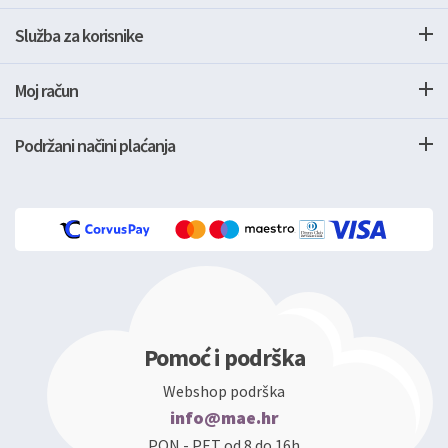
Služba za korisnike
Moj račun
Podržani načini plaćanja
Pomoć i podrška
Webshop podrška
info@mae.hr
PON - PET od 8 do 16h