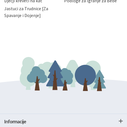
Dječji kreveti na kat
Podloge za Igranje za Bebe
zatražiti prestanak aktivnosti obrade Vaših osobnih
Jastuci za Trudnice [Za
podataka. Opoziv privole možete podnijeti poštom na
gore navedenu adresu ili e-mailom na adresu:
Spavanje i Dojenje]
Informacije