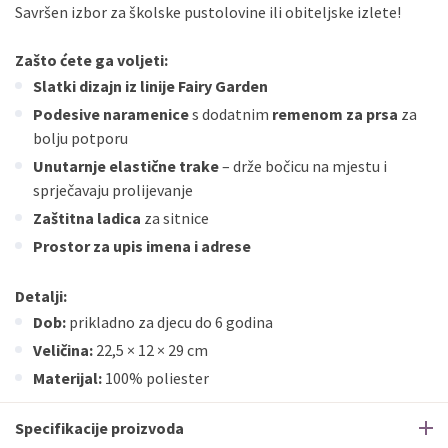
Savršen izbor za školske pustolovine ili obiteljske izlete!
Zašto ćete ga voljeti:
Slatki dizajn iz linije Fairy Garden
Podesive naramenice
s dodatnim
remenom za prsa
za
bolju potporu
Unutarnje elastične trake
– drže bočicu na mjestu i
sprječavaju prolijevanje
Zaštitna ladica
za sitnice
Prostor za upis imena i adrese
Detalji:
Dob:
prikladno za djecu do 6 godina
Veličina:
22,5 × 12 × 29 cm
Materijal:
100% poliester
Specifikacije proizvoda