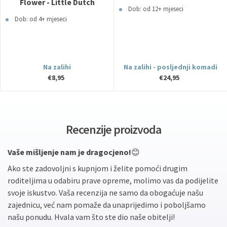
Flower - Little Dutch
Dob: od 12+ mjeseci
Dob: od 4+ mjeseci
Na zalihi
Na zalihi - posljednji komadi
€8,95
€24,95
Recenzije proizvoda
Vaše mišljenje nam je dragocjeno!
😊
Ako ste zadovoljni s kupnjom i želite pomoći drugim
roditeljima u odabiru prave opreme, molimo vas da podijelite
svoje iskustvo. Vaša recenzija ne samo da obogaćuje našu
zajednicu, već nam pomaže da unaprijedimo i poboljšamo
našu ponudu. Hvala vam što ste dio naše obitelji!