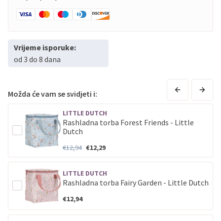
Vrijeme isporuke:
od 3 do 8 dana
Možda će vam se svidjeti i:
LITTLE DUTCH
Rashladna torba Forest Friends - Little
Dutch
€12,94
€12,29
LITTLE DUTCH
Rashladna torba Fairy Garden - Little Dutch
€12,94