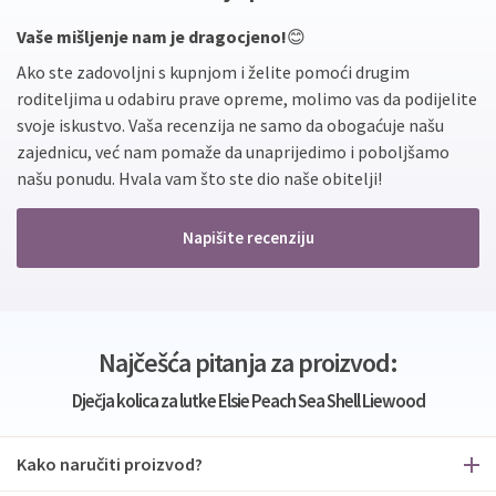
Vaše mišljenje nam je dragocjeno!
😊
Ako ste zadovoljni s kupnjom i želite pomoći drugim
roditeljima u odabiru prave opreme, molimo vas da podijelite
svoje iskustvo. Vaša recenzija ne samo da obogaćuje našu
zajednicu, već nam pomaže da unaprijedimo i poboljšamo
našu ponudu. Hvala vam što ste dio naše obitelji!
Napišite recenziju
Najčešća pitanja za proizvod:
Dječja kolica za lutke Elsie Peach Sea Shell Liewood
Kako naručiti proizvod?