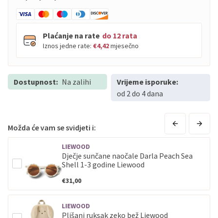
Plaćanje na rate
do 12 rata
Iznos jedne rate:
€4,42
mjesečno
Dostupnost:
PBZ
Na zalihi
Visa
Vrijeme isporuke:
do
12
rata
od 2 do 4 dana
PBZ
Visa Premium
do
12
rata
Erste
Diners
do
12
rata
Erste
Maestro
do
12
rata
Možda će vam se svidjeti i:
Erste
Master
do
12
rata
LIEWOOD
Erste
Visa
do
12
rata
Dječje sunčane naočale Darla Peach Sea
Shell 1-3 godine Liewood
Sve banke
Visa
Jednokratno
€31,00
Sve banke
Master
Jednokratno
LIEWOOD
Sve banke
Maestro
Jednokratno
Plišani ruksak zeko bež Liewood