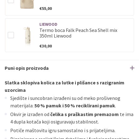
ECC
Discover
Jednokratno
€55,00
LIEWOOD
Termo boca Falk Peach Sea Shell mix
350ml Liewood
€30,00
Puni opis proizvoda
Slatka sklopiva kolica za lutke i plišance s razigranim
uzorcima
Sjedište i suncobran izrađeni su od meko prošivenog
materijala:
50 % pamuk i 50 % reciklirani pamuk
.
Okvir je izrađen od
čelika s praškastim premazom
te ima
4 dupla kotača koji osiguravaju stabilnost.
Potiče maštovitu igru samostalno i s prijateljima.