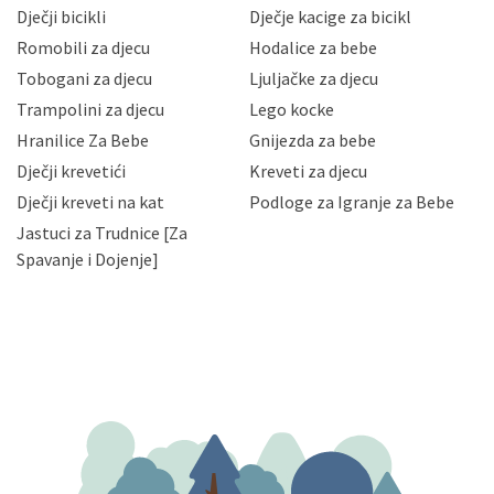
neovlaštenog pristupa, zlouporabe, otkrivanja,
Dječji bicikli
Dječje kacige za bicikl
gubitka ili uništenja. Mae.hr štiti privatnost svojih
korisnika i posjetitelja web stranica, čuva povjerljivost
Romobili za djecu
Hodalice za bebe
Vaših osobnih podataka te omogućava pristup i
Tobogani za djecu
Ljuljačke za djecu
priopćavanje osobnih podataka samo onim svojim
zaposlenicima kojima su isti potrebni radi provedbe
Trampolini za djecu
Lego kocke
njihovih poslovnih aktivnosti, a trećim osobama samo u
Hranilice Za Bebe
Gnijezda za bebe
slučajevima koji su dozvoljeni zakonima. Napominjemo
da možete u svako doba, u potpunosti ili djelomice,
Dječji krevetići
Kreveti za djecu
bez naknade i objašnjenja odustati od dane privole i
Dječji kreveti na kat
Podloge za Igranje za Bebe
zatražiti prestanak aktivnosti obrade Vaših osobnih
Jastuci za Trudnice [Za
podataka. Opoziv privole možete podnijeti poštom na
gore navedenu adresu ili e-mailom na adresu:
Spavanje i Dojenje]