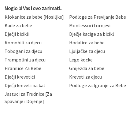
koju možete pročitati ovdje, sukladno Politici
privatnosti i kolačića koju možete pročitati ovdje i
Moglo bi Vas i ovo zanimati..
sukladno drugim primjenjivim propisima Republike
Klokanice za bebe [Nosiljke]
Podloge za Previjanje Bebe
Hrvatske, a uvijek uz primjenu odgovarajućih tehničkih i
sigurnosnih mjera zaštite osobnih podataka od
Kade za bebe
Montessori tornjevi
neovlaštenog pristupa, zlouporabe, otkrivanja,
Dječji bicikli
Dječje kacige za bicikl
gubitka ili uništenja. Mae.hr štiti privatnost svojih
korisnika i posjetitelja web stranica, čuva povjerljivost
Romobili za djecu
Hodalice za bebe
Vaših osobnih podataka te omogućava pristup i
Tobogani za djecu
Ljuljačke za djecu
priopćavanje osobnih podataka samo onim svojim
zaposlenicima kojima su isti potrebni radi provedbe
Trampolini za djecu
Lego kocke
njihovih poslovnih aktivnosti, a trećim osobama samo u
Hranilice Za Bebe
Gnijezda za bebe
slučajevima koji su dozvoljeni zakonima. Napominjemo
da možete u svako doba, u potpunosti ili djelomice,
Dječji krevetići
Kreveti za djecu
bez naknade i objašnjenja odustati od dane privole i
Dječji kreveti na kat
Podloge za Igranje za Bebe
zatražiti prestanak aktivnosti obrade Vaših osobnih
Jastuci za Trudnice [Za
podataka. Opoziv privole možete podnijeti poštom na
gore navedenu adresu ili e-mailom na adresu:
Spavanje i Dojenje]