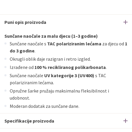
Puni opis proizvoda
Sunčane naočale za malu djecu (1–3 godine)
Sunčane naočale s
TAC polariziranim lećama
za djecu od
1
do 3 godine
.
Okrugli oblik daje razigran i retro izgled.
Izrađene od
100 % recikliranog polikarbonata
.
Sunčane naočale
UV kategorije 3 (UV400)
s TAC
polariziranim lećama.
Opružne šarke pružaju maksimalnu fleksibilnost i
udobnost.
Moderan dodatak za sunčane dane.
Specifikacije proizvoda