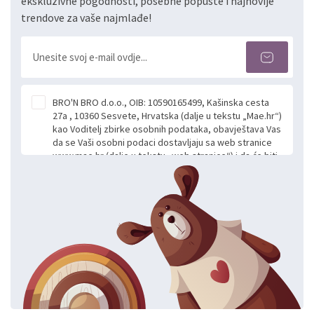
ekskluzivne pogodnosti, posebne popuste i najnovije
trendove za vaše najmlađe!
BRO'N BRO d.o.o., OIB: 10590165499, Kašinska cesta
27a , 10360 Sesvete, Hrvatska (dalje u tekstu „Mae.hr“)
kao Voditelj zbirke osobnih podataka, obavještava Vas
da se Vaši osobni podaci dostavljaju sa web stranice
www.mae.hr (dalje u tekstu „web stranice“) i da će biti
obrađeni. Prihvaćanjem ove Izjave smatra se da
slobodno i izričito dajete privolu za prikupljanje i daljnju
obradu Vaših osobnih podataka koje ustupate Mae.hr
putem ovih web stranica u svrhu odgovora i daljnje
komunikacije na Vaš upit poslan kroz kontakt obrazac.
Radi se o dobrovoljnom davanju podataka te ovu
Izjavu niste dužni prihvatiti odnosno niste dužni unositi
svoje osobne podatke u jednu od prijavnih
formi/obrazaca dostupnih na ovim web stranicama.
BRO'N BRO d.o.o. će s Vašim osobnim podacima
postupati sukladno Općoj uredbi o zaštiti podataka