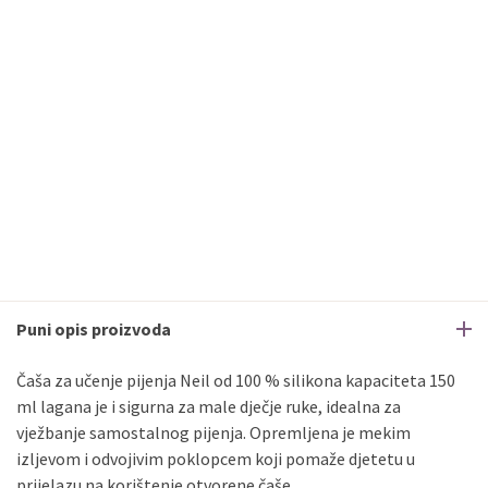
Puni opis proizvoda
Čaša za učenje pijenja Neil od 100 % silikona kapaciteta 150
ml lagana je i sigurna za male dječje ruke, idealna za
vježbanje samostalnog pijenja. Opremljena je mekim
izljevom i odvojivim poklopcem koji pomaže djetetu u
prijelazu na korištenje otvorene čaše.