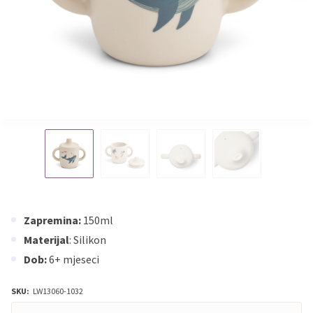
Zapremina:
150ml
Materijal
: Silikon
Dob:
6+ mjeseci
SKU:
LW13060-1032