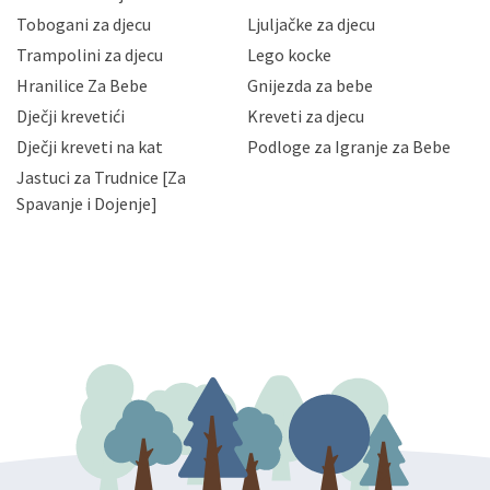
Vaših osobnih podataka te omogućava pristup i
Tobogani za djecu
Ljuljačke za djecu
priopćavanje osobnih podataka samo onim svojim
zaposlenicima kojima su isti potrebni radi provedbe
Trampolini za djecu
Lego kocke
njihovih poslovnih aktivnosti, a trećim osobama samo u
Hranilice Za Bebe
Gnijezda za bebe
slučajevima koji su dozvoljeni zakonima. Napominjemo
da možete u svako doba, u potpunosti ili djelomice,
Dječji krevetići
Kreveti za djecu
bez naknade i objašnjenja odustati od dane privole i
Dječji kreveti na kat
Podloge za Igranje za Bebe
zatražiti prestanak aktivnosti obrade Vaših osobnih
Jastuci za Trudnice [Za
podataka. Opoziv privole možete podnijeti poštom na
gore navedenu adresu ili e-mailom na adresu:
Spavanje i Dojenje]