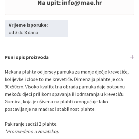
Na upit:
info@mae.hr
Vrijeme isporuke:
od 3 do 8 dana
Puni opis proizvoda
Mekana plahta od jersey pamuka za manje dječje krevetiće,
kolijevke i close to me krevetiće. Dimenzija plahte je cca
90x50cm. Visoko kvalitetna obrada pamuka daje potpunu
mekoću djeci prilikom spavanja ili odmaranja u krevetiću.
Gumica, koja je ušivena na plahti omogućuje lako
postavljanje na madrac i stabilnost plahte.
Pakiranje sadrži 2 plahte.
*Proizvedeno u Hrvatskoj.