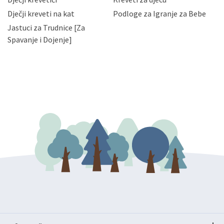
bez naknade i objašnjenja odustati od dane privole i
Dječji kreveti na kat
Podloge za Igranje za Bebe
zatražiti prestanak aktivnosti obrade Vaših osobnih
Jastuci za Trudnice [Za
podataka. Opoziv privole možete podnijeti poštom na
gore navedenu adresu ili e-mailom na adresu:
Spavanje i Dojenje]