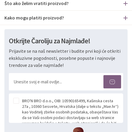
Što ako želim vratiti proizvod?
Kako mogu platiti proizvod?
Otkrijte Čaroliju za Najmlađe!
Prijavite se na naš newsletter i budite prvi koji će otkriti
ekskluzivne pogodnosti, posebne popuste i najnovije
trendove za vaše najmlađe!
BRO'N BRO d.o.o., OIB: 10590165499, Kašinska cesta
27a , 10360 Sesvete, Hrvatska (dalje u tekstu „Mae.hr“)
kao Voditelj zbirke osobnih podataka, obavještava Vas
da se Vaši osobni podaci dostavljaju sa web stranice
www.mae.hr (dalje u tekstu „web stranice“) i da će biti
obrađeni. Prihvaćanjem ove Izjave smatra se da