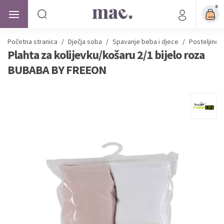
0
Početna stranica
/
Dječja soba
/
Spavanje beba i djece
/
Posteljine 
Plahta za kolijevku/košaru 2/1 bijelo roza
BUBABA BY FREEON