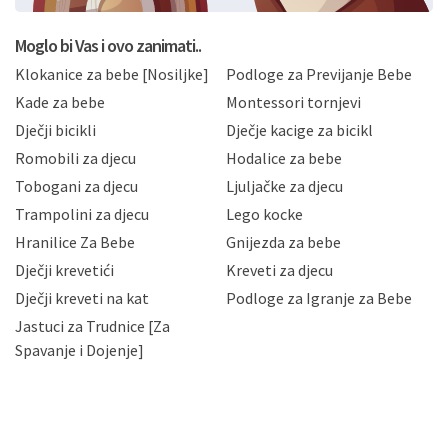
postupati sukladno Općoj uredbi o zaštiti podataka
koju možete pročitati ovdje, sukladno Politici
privatnosti i kolačića koju možete pročitati ovdje i
Moglo bi Vas i ovo zanimati..
sukladno drugim primjenjivim propisima Republike
Klokanice za bebe [Nosiljke]
Podloge za Previjanje Bebe
Hrvatske, a uvijek uz primjenu odgovarajućih tehničkih i
sigurnosnih mjera zaštite osobnih podataka od
Kade za bebe
Montessori tornjevi
neovlaštenog pristupa, zlouporabe, otkrivanja,
Dječji bicikli
Dječje kacige za bicikl
gubitka ili uništenja. Mae.hr štiti privatnost svojih
korisnika i posjetitelja web stranica, čuva povjerljivost
Romobili za djecu
Hodalice za bebe
Vaših osobnih podataka te omogućava pristup i
Tobogani za djecu
Ljuljačke za djecu
priopćavanje osobnih podataka samo onim svojim
zaposlenicima kojima su isti potrebni radi provedbe
Trampolini za djecu
Lego kocke
njihovih poslovnih aktivnosti, a trećim osobama samo u
Hranilice Za Bebe
Gnijezda za bebe
slučajevima koji su dozvoljeni zakonima. Napominjemo
da možete u svako doba, u potpunosti ili djelomice,
Dječji krevetići
Kreveti za djecu
bez naknade i objašnjenja odustati od dane privole i
Dječji kreveti na kat
Podloge za Igranje za Bebe
zatražiti prestanak aktivnosti obrade Vaših osobnih
Jastuci za Trudnice [Za
podataka. Opoziv privole možete podnijeti poštom na
gore navedenu adresu ili e-mailom na adresu:
Spavanje i Dojenje]