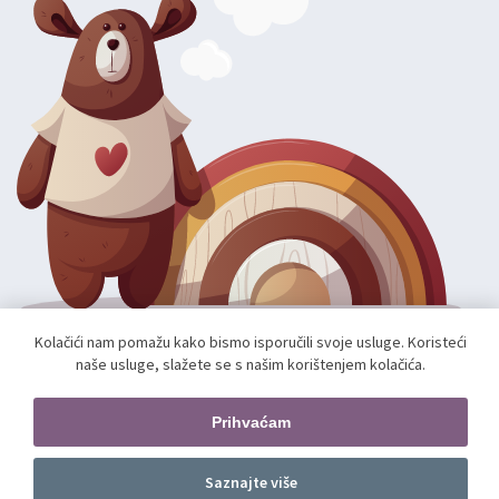
Kolačići nam pomažu kako bismo isporučili svoje usluge. Koristeći
naše usluge, slažete se s našim korištenjem kolačića.
Autorska prava; 2026 mae.hr. Sva prava pridržana.
Web shop izradio:
unamente.agency
Prihvaćam
Pratite nas
Saznajte više