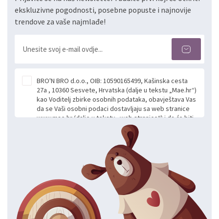
ekskluzivne pogodnosti, posebne popuste i najnovije
trendove za vaše najmlađe!
BRO'N BRO d.o.o., OIB: 10590165499, Kašinska cesta
27a , 10360 Sesvete, Hrvatska (dalje u tekstu „Mae.hr“)
kao Voditelj zbirke osobnih podataka, obavještava Vas
da se Vaši osobni podaci dostavljaju sa web stranice
www.mae.hr (dalje u tekstu „web stranice“) i da će biti
obrađeni. Prihvaćanjem ove Izjave smatra se da
slobodno i izričito dajete privolu za prikupljanje i daljnju
obradu Vaših osobnih podataka koje ustupate Mae.hr
putem ovih web stranica u svrhu odgovora i daljnje
komunikacije na Vaš upit poslan kroz kontakt obrazac.
Radi se o dobrovoljnom davanju podataka te ovu
Izjavu niste dužni prihvatiti odnosno niste dužni unositi
svoje osobne podatke u jednu od prijavnih
formi/obrazaca dostupnih na ovim web stranicama.
BRO'N BRO d.o.o. će s Vašim osobnim podacima