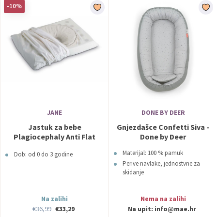
-10%
JANE
DONE BY DEER
Jastuk za bebe
Gnjezdašce Confetti Siva -
Plagiocephaly Anti Flat
Done by Deer
Head - JANE
Materijal: 100 % pamuk
Dob: od 0 do 3 godine
Perive navlake, jednostvne za
skidanje
Na zalihi
Nema na zalihi
€36,99
€33,29
Na upit:
info@mae.hr