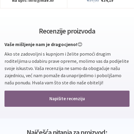
Na upit:
info@mae.hr
€37,99
€34,19
Recenzije proizvoda
Vaše mišljenje nam je dragocjeno!
😊
Ako ste zadovoljni s kupnjom i želite pomoći drugim
roditeljima u odabiru prave opreme, molimo vas da podijelite
svoje iskustvo. Vaša recenzija ne samo da obogaćuje našu
zajednicu, već nam pomaže da unaprijedimo i poboljšamo
našu ponudu. Hvala vam što ste dio naše obitelji!
Napišite recenziju
Najčešća pitanja za proizvod: