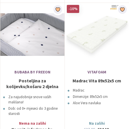
-10%
BUBABA BY FREEON
VITAFOAM
Posteljina za
Madrac Vita 89x52x5 cm
kolijevku/košaru 2 djelna
Madrac
Točkice bež BUBABA BY
Dimenzije: 89x52x5 cm
Za najudobnije snove vaših
FREEON
mališana!
Aloe Vera navlaka
Dob: od 0+ mjeseci do 3 godine
starosti
Nema na zalihi
Na zalihi