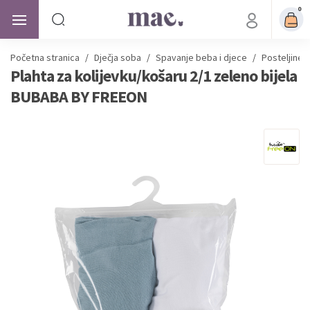
0
Početna stranica
/
Dječja soba
/
Spavanje beba i djece
/
Posteljine 
Plahta za kolijevku/košaru 2/1 zeleno bijela
BUBABA BY FREEON