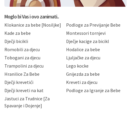
postupati sukladno Općoj uredbi o zaštiti podataka
koju možete pročitati ovdje, sukladno Politici
privatnosti i kolačića koju možete pročitati ovdje i
Moglo bi Vas i ovo zanimati..
sukladno drugim primjenjivim propisima Republike
Klokanice za bebe [Nosiljke]
Podloge za Previjanje Bebe
Hrvatske, a uvijek uz primjenu odgovarajućih tehničkih i
sigurnosnih mjera zaštite osobnih podataka od
Kade za bebe
Montessori tornjevi
neovlaštenog pristupa, zlouporabe, otkrivanja,
Dječji bicikli
Dječje kacige za bicikl
gubitka ili uništenja. Mae.hr štiti privatnost svojih
korisnika i posjetitelja web stranica, čuva povjerljivost
Romobili za djecu
Hodalice za bebe
Vaših osobnih podataka te omogućava pristup i
Tobogani za djecu
Ljuljačke za djecu
priopćavanje osobnih podataka samo onim svojim
zaposlenicima kojima su isti potrebni radi provedbe
Trampolini za djecu
Lego kocke
njihovih poslovnih aktivnosti, a trećim osobama samo u
Hranilice Za Bebe
Gnijezda za bebe
slučajevima koji su dozvoljeni zakonima. Napominjemo
da možete u svako doba, u potpunosti ili djelomice,
Dječji krevetići
Kreveti za djecu
bez naknade i objašnjenja odustati od dane privole i
Dječji kreveti na kat
Podloge za Igranje za Bebe
zatražiti prestanak aktivnosti obrade Vaših osobnih
Jastuci za Trudnice [Za
podataka. Opoziv privole možete podnijeti poštom na
gore navedenu adresu ili e-mailom na adresu:
Spavanje i Dojenje]