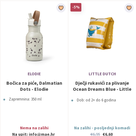
-5%
ELODIE
LITTLE DUTCH
Bočica za piće, Dalmatian
Dječji rukavići za plivanje
Dots - Elodie
Ocean Dreams Blue - Little
Dutch
Zapremnina: 350 ml
Dob: od 2+ do 6 godina
Nema na zalihi
Na zalihi - posljednji komadi
Na upit:
info@mae.hr
€6,95
€6,60