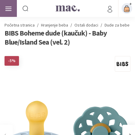
0
Početna stranica
/
Hranjenje beba
/
Ostali dodaci
/
Dude za bebe
/
BIBS Boheme dude (kaučuk) - Baby
Blue/Island Sea (vel. 2)
-5%