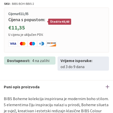
SKU:
BIBS-BOH-BBIS-2
Cijena:
€11,95
Cijena s popustom:
Štedite €0,60
€11,35
U cijenu je uključen PDV.
Dostupnost:
4 na zalihi
Vrijeme isporuke:
od 3 do 9 dana
Puni opis proizvoda
BIBS Boheme kolekcija inspirirana je modernim boho stilom.
S elementima čiju inspiraciju nalazi u prirodi, Boheme silueta
je svjež, kreativan i estetski redizajn klasične BIBS Colour