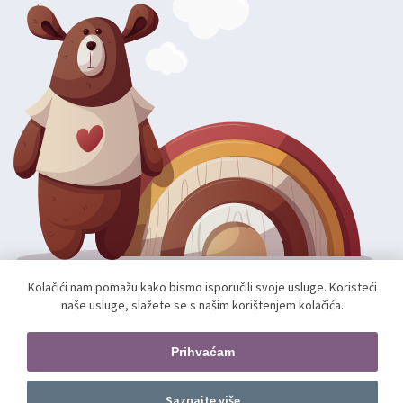
Kolačići nam pomažu kako bismo isporučili svoje usluge. Koristeći
naše usluge, slažete se s našim korištenjem kolačića.
Autorska prava; 2026 mae.hr. Sva prava pridržana.
Web shop izradio:
unamente.agency
Prihvaćam
Pratite nas
Saznajte više
Dodajte u košaricu