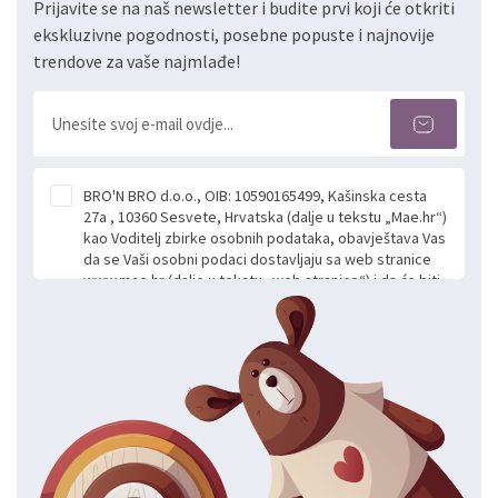
Prijavite se na naš newsletter i budite prvi koji će otkriti
ekskluzivne pogodnosti, posebne popuste i najnovije
trendove za vaše najmlađe!
BRO'N BRO d.o.o., OIB: 10590165499, Kašinska cesta
27a , 10360 Sesvete, Hrvatska (dalje u tekstu „Mae.hr“)
kao Voditelj zbirke osobnih podataka, obavještava Vas
da se Vaši osobni podaci dostavljaju sa web stranice
www.mae.hr (dalje u tekstu „web stranice“) i da će biti
obrađeni. Prihvaćanjem ove Izjave smatra se da
slobodno i izričito dajete privolu za prikupljanje i daljnju
obradu Vaših osobnih podataka koje ustupate Mae.hr
putem ovih web stranica u svrhu odgovora i daljnje
komunikacije na Vaš upit poslan kroz kontakt obrazac.
Radi se o dobrovoljnom davanju podataka te ovu
Izjavu niste dužni prihvatiti odnosno niste dužni unositi
svoje osobne podatke u jednu od prijavnih
formi/obrazaca dostupnih na ovim web stranicama.
BRO'N BRO d.o.o. će s Vašim osobnim podacima