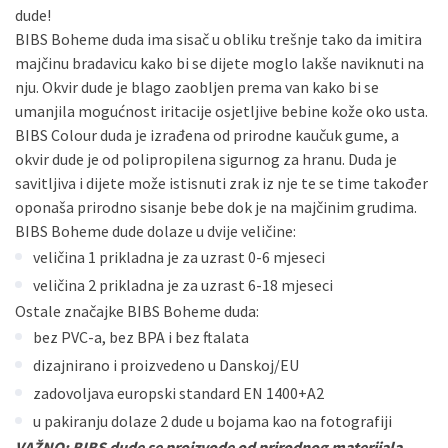
dude!
BIBS Boheme duda ima sisač u obliku trešnje tako da imitira
majčinu bradavicu kako bi se dijete moglo lakše naviknuti na
nju. Okvir dude je blago zaobljen prema van kako bi se
umanjila mogućnost iritacije osjetljive bebine kože oko usta.
BIBS Colour duda je izrađena od prirodne kaučuk gume, a
okvir dude je od polipropilena sigurnog za hranu. Duda je
savitljiva i dijete može istisnuti zrak iz nje te se time također
oponaša prirodno sisanje bebe dok je na majčinim grudima.
BIBS Boheme dude dolaze u dvije veličine:
veličina 1 prikladna je za uzrast 0-6 mjeseci
veličina 2 prikladna je za uzrast 6-18 mjeseci
Ostale značajke BIBS Boheme duda:
bez PVC-a, bez BPA i bez ftalata
dizajnirano i proizvedeno u Danskoj/EU
zadovoljava europski standard EN 1400+A2
u pakiranju dolaze 2 dude u bojama kao na fotografiji
VAŽNO: BIBS dude se proizvode od prirodnog materijala –