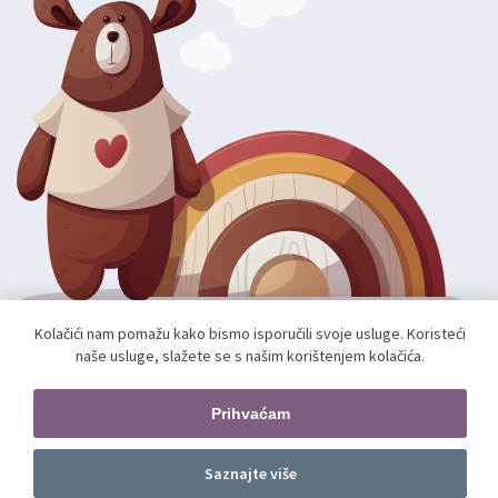
Kolačići nam pomažu kako bismo isporučili svoje usluge. Koristeći
naše usluge, slažete se s našim korištenjem kolačića.
Autorska prava; 2026 mae.hr. Sva prava pridržana.
Web shop izradio:
unamente.agency
Prihvaćam
Pratite nas
Saznajte više
Dodajte u košaricu
kom