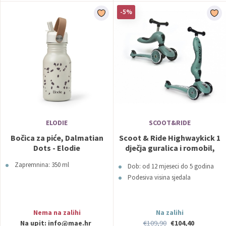
-5%
ELODIE
SCOOT&RIDE
Bočica za piće, Dalmatian
Scoot & Ride Highwaykick 1
Dots - Elodie
dječja guralica i romobil,
Forest
Zapremnina: 350 ml
Dob: od 12 mjeseci do 5 godina
Podesiva visina sjedala
Nema na zalihi
Na zalihi
Na upit:
info@mae.hr
€109,90
€104,40