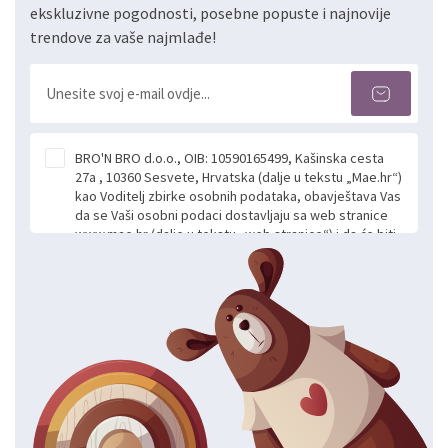
ekskluzivne pogodnosti, posebne popuste i najnovije
trendove za vaše najmlađe!
BRO'N BRO d.o.o., OIB: 10590165499, Kašinska cesta
27a , 10360 Sesvete, Hrvatska (dalje u tekstu „Mae.hr“)
kao Voditelj zbirke osobnih podataka, obavještava Vas
da se Vaši osobni podaci dostavljaju sa web stranice
www.mae.hr (dalje u tekstu „web stranice“) i da će biti
obrađeni. Prihvaćanjem ove Izjave smatra se da
slobodno i izričito dajete privolu za prikupljanje i daljnju
obradu Vaših osobnih podataka koje ustupate Mae.hr
putem ovih web stranica u svrhu odgovora i daljnje
komunikacije na Vaš upit poslan kroz kontakt obrazac.
Radi se o dobrovoljnom davanju podataka te ovu
Izjavu niste dužni prihvatiti odnosno niste dužni unositi
svoje osobne podatke u jednu od prijavnih
formi/obrazaca dostupnih na ovim web stranicama.
BRO'N BRO d.o.o. će s Vašim osobnim podacima
postupati sukladno Općoj uredbi o zaštiti podataka