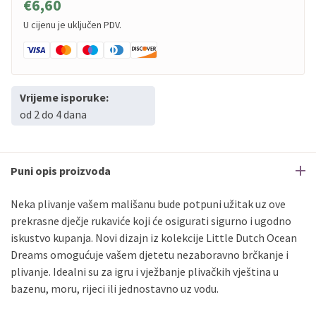
€6,60
U cijenu je uključen PDV.
Vrijeme isporuke:
od 2 do 4 dana
Puni opis proizvoda
Neka plivanje vašem mališanu bude potpuni užitak uz ove
prekrasne dječje rukaviće koji će osigurati sigurno i ugodno
iskustvo kupanja. Novi dizajn iz kolekcije Little Dutch Ocean
Dreams omogućuje vašem djetetu nezaboravno brčkanje i
plivanje. Idealni su za igru i vježbanje plivačkih vještina u
bazenu, moru, rijeci ili jednostavno uz vodu.