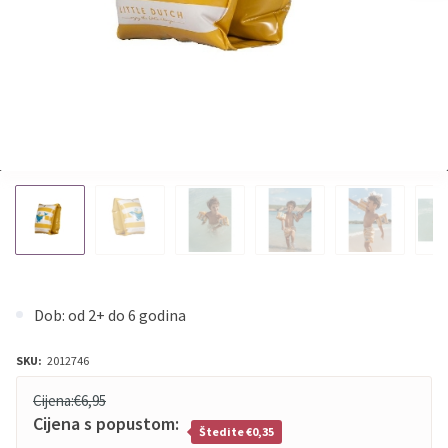
Dob: od 2+ do 6 godina
SKU:
2012746
Cijena:
€6,95
Cijena s popustom:
Štedite €0,35