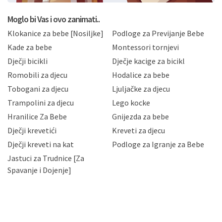
koju možete pročitati ovdje, sukladno Politici
privatnosti i kolačića koju možete pročitati ovdje i
Moglo bi Vas i ovo zanimati..
sukladno drugim primjenjivim propisima Republike
Klokanice za bebe [Nosiljke]
Podloge za Previjanje Bebe
Hrvatske, a uvijek uz primjenu odgovarajućih tehničkih i
sigurnosnih mjera zaštite osobnih podataka od
Kade za bebe
Montessori tornjevi
neovlaštenog pristupa, zlouporabe, otkrivanja,
Dječji bicikli
Dječje kacige za bicikl
gubitka ili uništenja. Mae.hr štiti privatnost svojih
korisnika i posjetitelja web stranica, čuva povjerljivost
Romobili za djecu
Hodalice za bebe
Vaših osobnih podataka te omogućava pristup i
Tobogani za djecu
Ljuljačke za djecu
priopćavanje osobnih podataka samo onim svojim
zaposlenicima kojima su isti potrebni radi provedbe
Trampolini za djecu
Lego kocke
njihovih poslovnih aktivnosti, a trećim osobama samo u
Hranilice Za Bebe
Gnijezda za bebe
slučajevima koji su dozvoljeni zakonima. Napominjemo
da možete u svako doba, u potpunosti ili djelomice,
Dječji krevetići
Kreveti za djecu
bez naknade i objašnjenja odustati od dane privole i
Dječji kreveti na kat
Podloge za Igranje za Bebe
zatražiti prestanak aktivnosti obrade Vaših osobnih
Jastuci za Trudnice [Za
podataka. Opoziv privole možete podnijeti poštom na
gore navedenu adresu ili e-mailom na adresu:
Spavanje i Dojenje]