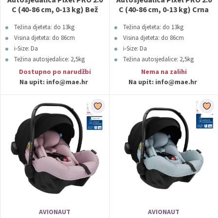
C (40-86 cm, 0-13 kg) Bež
C (40-86 cm, 0-13 kg) Crna
Avionaut
Avionaut
Težina djeteta: do 13kg
Težina djeteta: do 13kg
Visina djeteta: do 86cm
Visina djeteta: do 86cm
i-Size: Da
i-Size: Da
Težina autosjedalice: 2,5kg
Težina autosjedalice: 2,5kg
Boja: Bež
Boja: Crna
Dostupno po narudžbi
Nema na zalihi
Na upit:
info@mae.hr
Na upit:
info@mae.hr
AVIONAUT
AVIONAUT