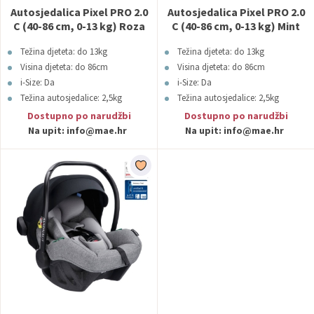
Autosjedalica Pixel PRO 2.0
Autosjedalica Pixel PRO 2.0
C (40-86 cm, 0-13 kg) Roza
C (40-86 cm, 0-13 kg) Mint
Avionaut
Avionaut
Težina djeteta: do 13kg
Težina djeteta: do 13kg
Visina djeteta: do 86cm
Visina djeteta: do 86cm
i-Size: Da
i-Size: Da
Težina autosjedalice: 2,5kg
Težina autosjedalice: 2,5kg
Boja: Roza
Boja: Mint
Dostupno po narudžbi
Dostupno po narudžbi
Na upit:
info@mae.hr
Na upit:
info@mae.hr