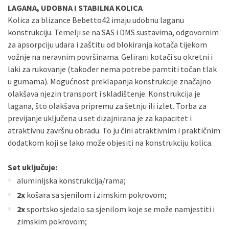
LAGANA, UDOBNA I STABILNA KOLICA
Kolica za blizance Bebetto42 imaju udobnu laganu
konstrukciju. Temelji se na SAS i DMS sustavima, odgovornim
za apsorpciju udara i zaštitu od blokiranja kotača tijekom
vožnje na neravnim površinama. Gelirani kotači su okretni i
laki za rukovanje (također nema potrebe pamtiti točan tlak
u gumama). Mogućnost preklapanja konstrukcije značajno
olakšava njezin transport i skladištenje. Konstrukcija je
lagana, što olakšava pripremu za šetnju ili izlet. Torba za
previjanje uključena u set dizajnirana je za kapacitet i
atraktivnu završnu obradu. To ju čini atraktivnim i praktičnim
dodatkom koji se lako može objesiti na konstrukciju kolica.
Set uključuje:
aluminijska konstrukcija/rama;
2x
košara sa sjenilom i zimskim pokrovom;
2x
sportsko sjedalo sa sjenilom koje se može namjestiti i
zimskim pokrovom;