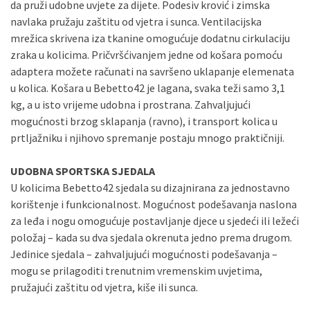
da pruži udobne uvjete za dijete. Podesiv krović i zimska
navlaka pružaju zaštitu od vjetra i sunca. Ventilacijska
mrežica skrivena iza tkanine omogućuje dodatnu cirkulaciju
zraka u kolicima. Pričvršćivanjem jedne od košara pomoću
adaptera možete računati na savršeno uklapanje elemenata
u kolica. Košara u Bebetto42 je lagana, svaka teži samo 3,1
kg, a u isto vrijeme udobna i prostrana. Zahvaljujući
mogućnosti brzog sklapanja (ravno), i transport kolica u
prtljažniku i njihovo spremanje postaju mnogo praktičniji.
UDOBNA SPORTSKA SJEDALA
U kolicima Bebetto42 sjedala su dizajnirana za jednostavno
korištenje i funkcionalnost. Mogućnost podešavanja naslona
za leđa i nogu omogućuje postavljanje djece u sjedeći ili ležeći
položaj – kada su dva sjedala okrenuta jedno prema drugom.
Jedinice sjedala – zahvaljujući mogućnosti podešavanja –
mogu se prilagoditi trenutnim vremenskim uvjetima,
pružajući zaštitu od vjetra, kiše ili sunca.