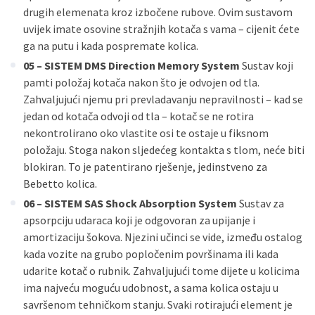
drugih elemenata kroz izbočene rubove. Ovim sustavom
uvijek imate osovine stražnjih kotača s vama – cijenit ćete
ga na putu i kada pospremate kolica.
0
5 – SISTEM DMS Direction Memory System
Sustav koji
pamti položaj kotača nakon što je odvojen od tla.
Zahvaljujući njemu pri prevladavanju nepravilnosti – kad se
jedan od kotača odvoji od tla – kotač se ne rotira
nekontrolirano oko vlastite osi te ostaje u fiksnom
položaju. Stoga nakon sljedećeg kontakta s tlom, neće biti
blokiran. To je patentirano rješenje, jedinstveno za
Bebetto kolica.
06 – SISTEM SAS Shock Absorption System
Sustav za
apsorpciju udaraca koji je odgovoran za upijanje i
amortizaciju šokova. Njezini učinci se vide, između ostalog
kada vozite na grubo popločenim površinama ili kada
udarite kotač o rubnik. Zahvaljujući tome dijete u kolicima
ima najveću moguću udobnost, a sama kolica ostaju u
savršenom tehničkom stanju. Svaki rotirajući element je