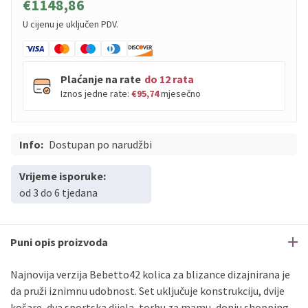
€1148,86
U cijenu je uključen PDV.
Plaćanje na rate
do 12 rata
Iznos jedne rate:
€95,74
mjesečno
Info:
PBZ
Dostupan po narudžbi
Visa
do
12
rata
PBZ
Visa Premium
do
12
rata
Vrijeme isporuke:
Erste
Diners
do
12
rata
od 3 do 6 tjedana
Erste
Maestro
do
12
rata
Erste
Master
do
12
rata
Erste
Visa
do
12
rata
Puni opis proizvoda
Najnovija verzija Bebetto42 kolica za blizance dizajnirana je
Sve banke
Visa
Jednokratno
da pruži iznimnu udobnost. Set uključuje konstrukciju, dvije
Sve banke
Master
Jednokratno
košare, dva sportska dijela, torbu za mamu, donju shopping