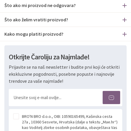
Što ako mi proizvod ne odgovara?
Što ako želim vratiti proizvod?
Kako mogu platiti proizvod?
Otkrijte Čaroliju za Najmlađe!
Prijavite se na naš newsletter i budite prvi koji će otkriti
ekskluzivne pogodnosti, posebne popuste i najnovije
trendove za vaše najmlađe!
BRO'N BRO d.o.o., OIB: 10590165499, Kašinska cesta
27a , 10360 Sesvete, Hrvatska (dalje u tekstu „Mae.hr“)
kao Voditelj zbirke osobnih podataka, obavještava Vas