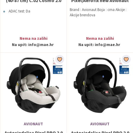
(40-87 cm) C.02 Cosmo 2.0
Pixel/Aerofix new Avionaut
Black Avionaut
Brand : Avionaut Boja : crna Akcije :
ADAC test: Da
Akcije brendova
Nema na zalihi
Nema na zalihi
Na upit:
info@mae.hr
Na upit:
info@mae.hr
AVIONAUT
AVIONAUT
Autosjedalica Pixel PRO 2.0
Autosjedalica Pixel PRO 2.0