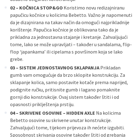
02 – KOČNICA STOP&GO
Koristimo novu redizajniranu
papučicu kočnice u kolicima Bebetto. Važno je napomenuti
da je dizajnirana na takav način da omogući najprikladnije
korištenje. Papučica kočnice je oblikovana tako da je
prikladna za jednostavna stajanje i kretanje. Zahvaljujući
tome, lako se može upravljati – također u sandalama, flip-
flop ‘japankama’ ili cipelama s površinom koja se lako
grebe.
03 – SISTEM JEDNOSTAVNOG SKLAPANJA
Prikladan
gumb vam omogućuje da brzo sklopite konstrukciju. Za
sklapanje kolica, samo postavite kotače prema naprijed,
podignite ručku, pritisnite gumb i lagano pomaknite
gornji dio konstrukcije. Ovaj sistem također štiti i od
opasnosti priklještenja prstiju.
04 – SKRIVENE OSOVINE – HIDDEN AXLE
Na kolicima
Bebetto osovine su skrivene unutar konstrukcije.
Zahvaljujući tome, tijekom prijevoza ih nećete izgubiti.
Sposobnost skrivanja osovine također štiti od grebanja