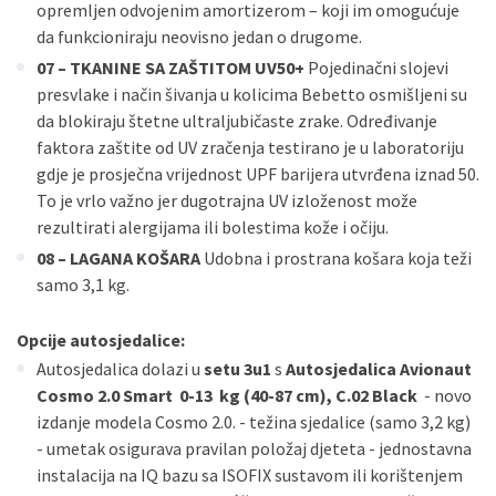
opremljen odvojenim amortizerom – koji im omogućuje
da funkcioniraju neovisno jedan o drugome.
07 – TKANINE SA ZAŠTITOM UV50+
Pojedinačni slojevi
presvlake i način šivanja u kolicima Bebetto osmišljeni su
da blokiraju štetne ultraljubičaste zrake. Određivanje
faktora zaštite od UV zračenja testirano je u laboratoriju
gdje je prosječna vrijednost UPF barijera utvrđena iznad 50.
To je vrlo važno jer dugotrajna UV izloženost može
rezultirati alergijama ili bolestima kože i očiju.
08 – LAGANA KOŠARA
Udobna i prostrana košara koja teži
samo 3,1 kg.
Opcije autosjedalice:
Autosjedalica dolazi u
setu 3u1
s
Autosjedalica Avionaut
Cosmo 2.0 Smart 0-13 kg (40-87 cm), C.02 Black
- novo
izdanje modela Cosmo 2.0. - težina sjedalice (samo 3,2 kg)
- umetak osigurava pravilan položaj djeteta - jednostavna
instalacija na IQ bazu sa ISOFIX sustavom ili korištenjem