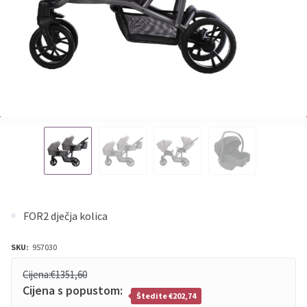
FOR2 dječja kolica
SKU:
957030
Cijena:
€1351,60
Cijena s popustom:
Štedite €202,74