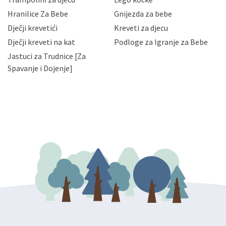
njihovih poslovnih aktivnosti, a trećim osobama samo u
Hranilice Za Bebe
Gnijezda za bebe
slučajevima koji su dozvoljeni zakonima. Napominjemo
da možete u svako doba, u potpunosti ili djelomice,
Dječji krevetići
Kreveti za djecu
bez naknade i objašnjenja odustati od dane privole i
Dječji kreveti na kat
Podloge za Igranje za Bebe
zatražiti prestanak aktivnosti obrade Vaših osobnih
Jastuci za Trudnice [Za
podataka. Opoziv privole možete podnijeti poštom na
gore navedenu adresu ili e-mailom na adresu:
Spavanje i Dojenje]