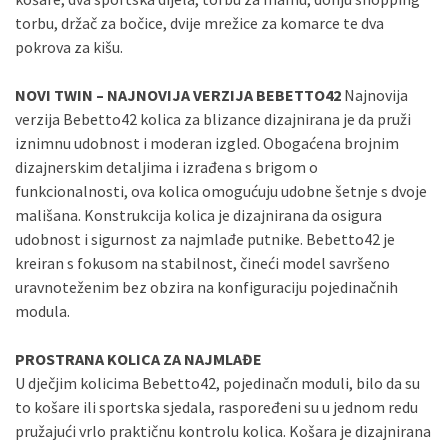
Sve banke
Maestro
Jednokratno
torbu, držač za bočice, dvije mrežice za komarce te dva
pokrova za kišu.
ECC
Discover
Jednokratno
NOVI TWIN – NAJNOVIJA VERZIJA BEBETTO42
Najnovija
verzija Bebetto42 kolica za blizance dizajnirana je da pruži
iznimnu udobnost i moderan izgled. Obogaćena brojnim
dizajnerskim detaljima i izrađena s brigom o
funkcionalnosti, ova kolica omogućuju udobne šetnje s dvoje
mališana. Konstrukcija kolica je dizajnirana da osigura
udobnost i sigurnost za najmlađe putnike. Bebetto42 je
kreiran s fokusom na stabilnost, čineći model savršeno
uravnoteženim bez obzira na konfiguraciju pojedinačnih
modula.
PROSTRANA KOLICA ZA NAJMLAĐE
U dječjim kolicima Bebetto42, pojedinačn moduli, bilo da su
to košare ili sportska sjedala, raspoređeni su u jednom redu
pružajući vrlo praktičnu kontrolu kolica. Košara je dizajnirana