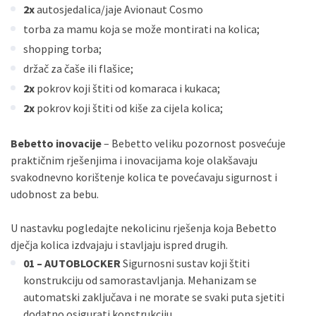
2x
autosjedalica/jaje Avionaut Cosmo
torba za mamu koja se može montirati na kolica;
shopping torba;
držač za čaše ili flašice;
2x
pokrov koji štiti od komaraca i kukaca;
2x
pokrov koji štiti od kiše za cijela kolica;
Bebetto inovacije
– Bebetto veliku pozornost posvećuje
praktičnim rješenjima i inovacijama koje olakšavaju
svakodnevno korištenje kolica te povećavaju sigurnost i
udobnost za bebu.
U nastavku pogledajte nekolicinu rješenja koja Bebetto
dječja kolica izdvajaju i stavljaju ispred drugih.
01 – AUTOBLOCKER
Sigurnosni sustav koji štiti
konstrukciju od samorastavljanja. Mehanizam se
automatski zaključava i ne morate se svaki puta sjetiti
dodatno osigurati konstrukciju.