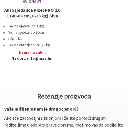
AVIONAUT
Autosjedalica Pixel PRO 2.0
C (40-86 cm, 0-13 kg) Siva
Avionaut
Težina djeteta: do 13kg
Visina djeteta: do 86cm
i-Size: Da
Težina autosjedalice: 2,5kg
Boja: Siva
Nema na zalihi
Na upit:
info@mae.hr
Recenzije proizvoda
Vaše mišljenje nam je dragocjeno!
😊
Ako ste zadovoljni s kupnjom i želite pomoći drugim
roditeljima u odabiru prave opreme, molimo vas da podijelite