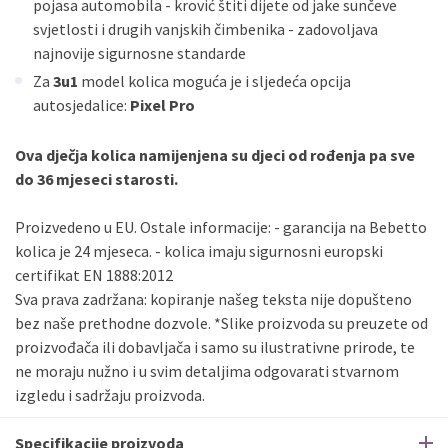
pojasa automobila - krović štiti dijete od jake sunčeve
svjetlosti i drugih vanjskih čimbenika - zadovoljava
najnovije sigurnosne standarde
Za
3u1
model kolica moguća je i sljedeća opcija
autosjedalice:
Pixel Pro
Ova dječja kolica namijenjena su djeci od rođenja pa sve
do 36 mjeseci starosti.
Proizvedeno u EU. Ostale informacije: - garancija na Bebetto
kolica je 24 mjeseca. - kolica imaju sigurnosni europski
certifikat EN 1888:2012
Sva prava zadržana: kopiranje našeg teksta nije dopušteno
bez naše prethodne dozvole. *Slike proizvoda su preuzete od
proizvođača ili dobavljača i samo su ilustrativne prirode, te
ne moraju nužno i u svim detaljima odgovarati stvarnom
izgledu i sadržaju proizvoda.
Specifikacije proizvoda