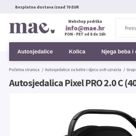
Besplatna dostava iznad 70 EUR
Webshop podrška
info@mae.hr
PON - PET od 8 do 16h
Autosjedalice
Kolica
Njega beba i 
Početna stranica
/
Autosjedalice
za bebe i djecu svih uzrasta
/
Grup
Autosjedalica Pixel PRO 2.0 C (4