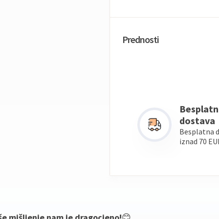
Prednosti
Besplatn
dostava
Besplatna 
iznad 70 EU
še mišljenje nam je dragocjeno!
😊