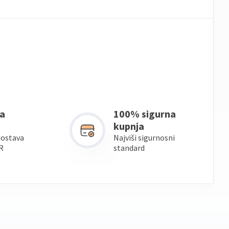
a
100% sigurna
kupnja
dostava
Najviši sigurnosni
R
standard