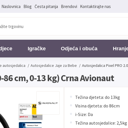
Naslovnica
Blog
Česta pitanja
Brendovi
Kontaktirajte nas
djece
Igračke
Odjeća i obuća
Hranj
e autosjedalica
/
Autosjedalice Jaje za Bebe
/
Autosjedalica Pixel PRO 2.0
0-86 cm, 0-13 kg) Crna Avionaut
Težina djeteta: do 13kg
Visina djeteta: do 86cm
i-Size: Da
Težina autosjedalice: 2,5kg