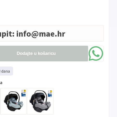
upit:
info@mae.hr
Dodajte u košaricu
8 dana
ma