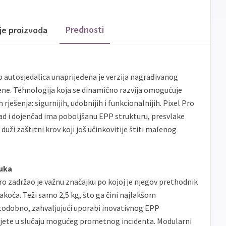
Prednosti
ije proizvoda
o autosjedalica unaprijeđena je verzija nagrađivanog
ijene. Tehnologija koja se dinamično razvija omogućuje
rješenja: sigurnijih, udobnijih i funkcionalnijih. Pixel Pro
d i dojenčad ima poboljšanu EPP strukturu, presvlake
 duži zaštitni krov koji još učinkovitije štiti malenog
luka
 zadržao je važnu značajku po kojoj je njegov prethodnik
akoća. Teži samo 2,5 kg, što ga čini najlakšom
stodobno, zahvaljujući uporabi inovativnog EPP
 dijete u slučaju mogućeg prometnog incidenta. Modularni