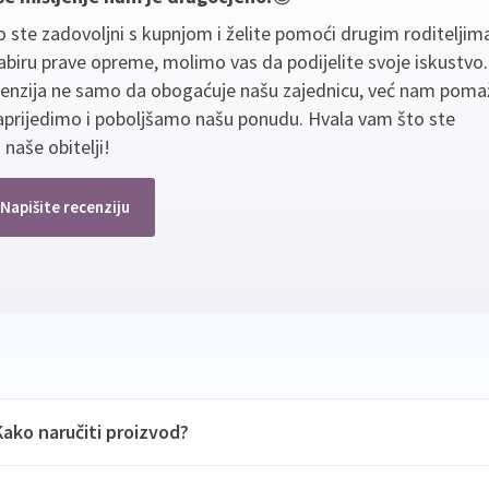
 ste zadovoljni s kupnjom i želite pomoći drugim roditeljim
biru prave opreme, molimo vas da podijelite svoje iskustvo
cenzija ne samo da obogaćuje našu zajednicu, već nam poma
aprijedimo i poboljšamo našu ponudu. Hvala vam što ste
 naše obitelji!
Napišite recenziju
Kako naručiti proizvod?