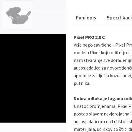
Puni opis
Specifikac
Pixel PRO 2.0 C
Više nego savršeno - Pixel Pr
modela Pixel koji roditelji c
nam stvaranje sve dorađenijih 
autosjedalica za novorođenča
ugodnije za dječju kožu i novi,
putnika.
Dobra odluka je lagana od
Unatoč promjenama, Pixel Pro
postao slavan: nevjerojatna l
autosjedalicom na tržištu! I
materijala, učinkovito štiti