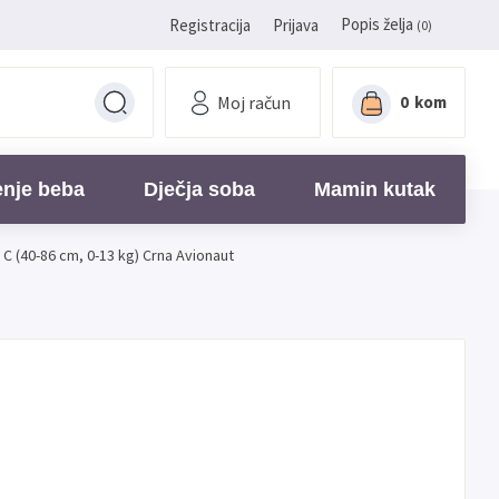
Popis želja
Registracija
Prijava
(0)
Moj račun
0
kom
enje beba
Dječja soba
Mamin kutak
 C (40-86 cm, 0-13 kg) Crna Avionaut