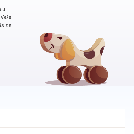
a u
. Vaša
že da