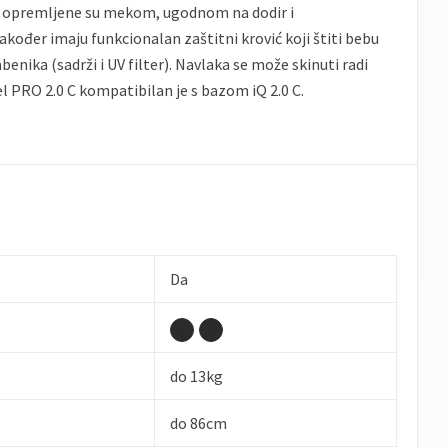
 C opremljene su mekom, ugodnom na dodir i
kođer imaju funkcionalan zaštitni krović koji štiti bebu
benika (sadrži i UV filter). Navlaka se može skinuti radi
el PRO 2.0 C kompatibilan je s bazom iQ 2.0 C.
Da
do 13kg
do 86cm