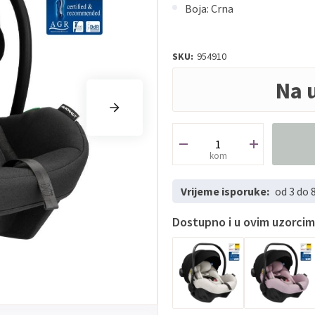
Boja: Crna
SKU:
954910
Na 
kom
Vrijeme isporuke:
od 3 do 
Dostupno i u ovim uzorci