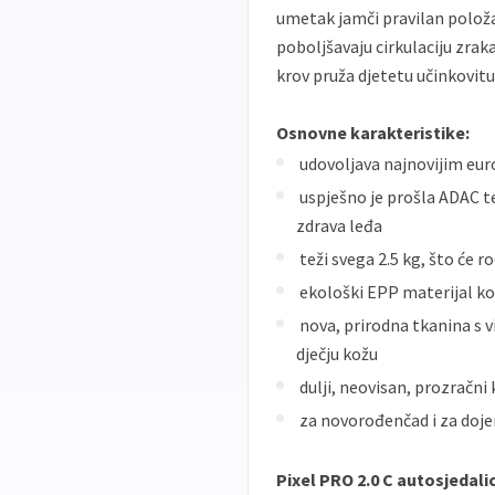
umetak jamči pravilan polož
poboljšavaju cirkulaciju zrak
krov pruža djetetu učinkovitu
Osnovne karakteristike:
udovoljava najnovijim eur
uspješno je prošla ADAC t
zdrava leđa
teži svega 2.5 kg, što će r
ekološki EPP materijal koj
nova, prirodna tkanina s 
dječju kožu
dulji, neovisan, prozračn
za novorođenčad i za dojen
Pixel PRO 2.0 C autosjedal