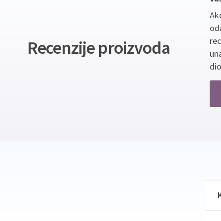
Ako
oda
re
Recenzije proizvoda
un
dio