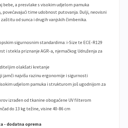
aj bebe, a presvlake s visokim udjelom pamuka
a, povećavajući time udobnost putovanja. Dulji, neovisni
 zaštitu od sunca i drugih vanjskih čimbenika.
opskim sigurnosnim standardima: i-Size te ECE-R129
est i stekla priznanje AGR-a, njemačkog Udruženja za
oditeljim olakšati kretanje
i jamči najvišu razinu ergonomije i sigurnosti
visokim udjelom pamuka i strukturom još ugodnijom za
i krov izrađen od tkanine obogaćene UV filterom
čad do 13 kg težine, visine 40-86 cm
ica - dodatna oprema