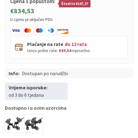
Cijena s popustom:
Štedite €147,27
€834,53
U cijenu je uključen PDV.
Plaćanje na rate
do 12 rata
Iznos jedne rate:
€69,54
mjesečno
Info:
PBZ
Dostupan po narudžbi
Visa
do
12
rata
PBZ
Visa Premium
do
12
rata
Vrijeme isporuke:
Erste
Diners
do
12
rata
od 3 do 6 tjedana
Erste
Maestro
do
12
rata
Dostupno i u ovim uzorcima
Erste
Master
do
12
rata
Erste
Visa
do
12
rata
Sve banke
Visa
Jednokratno