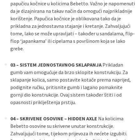
papučicu kočnice u kolicima Bebetto. Važno je napomenuti
da je dizajnirana na takav način da omogući najprikladnije
korištenje. Papučica kočnice je oblikovana tako da je
prikladna za jednostavna stajanje i kretanje. Zahvaljujući
tome, lako se može upravljati – također u sandalama, flip-
flop ‘japankama’ ili cipelama s površinom koja se lako
grebe.
03 – SISTEM JEDNOSTAVNOG SKLAPANJA
Prikladan
gumb vam omogućuje da brzo sklopite konstrukciju. Za
sklapanje kolica, samo postavite kotače prema naprijed,
podignite ručku, pritisnite gumb i lagano pomaknite
gornji dio konstrukcije. Ovaj sistem također štiti i od
opasnosti priklještenja prstiju.
04 – SKRIVENE OSOVINE – HIDDEN AXLE
Na kolicima
Bebetto osovine su skrivene unutar konstrukcije.
Zahvaljujući tome, tijekom prijevoza ih nećete izgubiti.