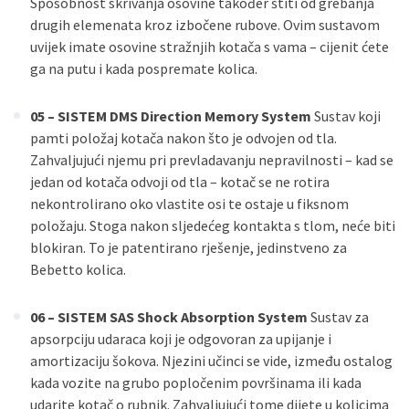
Sposobnost skrivanja osovine također štiti od grebanja
drugih elemenata kroz izbočene rubove. Ovim sustavom
uvijek imate osovine stražnjih kotača s vama – cijenit ćete
ga na putu i kada pospremate kolica.
05 – SISTEM DMS Direction Memory System
Sustav koji
pamti položaj kotača nakon što je odvojen od tla.
Zahvaljujući njemu pri prevladavanju nepravilnosti – kad se
jedan od kotača odvoji od tla – kotač se ne rotira
nekontrolirano oko vlastite osi te ostaje u fiksnom
položaju. Stoga nakon sljedećeg kontakta s tlom, neće biti
blokiran. To je patentirano rješenje, jedinstveno za
Bebetto kolica.
06 – SISTEM SAS Shock Absorption System
Sustav za
apsorpciju udaraca koji je odgovoran za upijanje i
amortizaciju šokova. Njezini učinci se vide, između ostalog
kada vozite na grubo popločenim površinama ili kada
udarite kotač o rubnik. Zahvaljujući tome dijete u kolicima