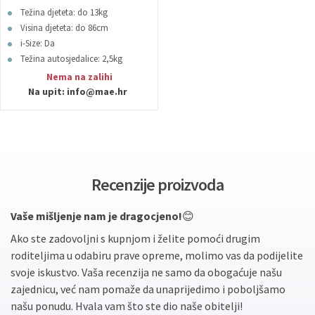
Avionaut
Težina djeteta: do 13kg
Visina djeteta: do 86cm
i-Size: Da
Težina autosjedalice: 2,5kg
Boja: Siva
Nema na zalihi
Na upit:
info@mae.hr
Recenzije proizvoda
Vaše mišljenje nam je dragocjeno!
😊
Ako ste zadovoljni s kupnjom i želite pomoći drugim
roditeljima u odabiru prave opreme, molimo vas da podijelite
svoje iskustvo. Vaša recenzija ne samo da obogaćuje našu
zajednicu, već nam pomaže da unaprijedimo i poboljšamo
našu ponudu. Hvala vam što ste dio naše obitelji!