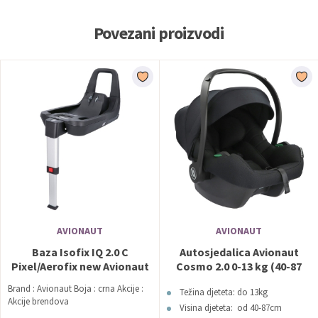
Povezani proizvodi
AVIONAUT
AVIONAUT
Baza Isofix IQ 2.0 C
Autosjedalica Avionaut
Pixel/Aerofix new Avionaut
Cosmo 2.0 0-13 kg (40-87
cm) Crna
Brand : Avionaut Boja : crna Akcije :
Težina djeteta: do 13kg
Akcije brendova
Visina djeteta: od 40-87cm