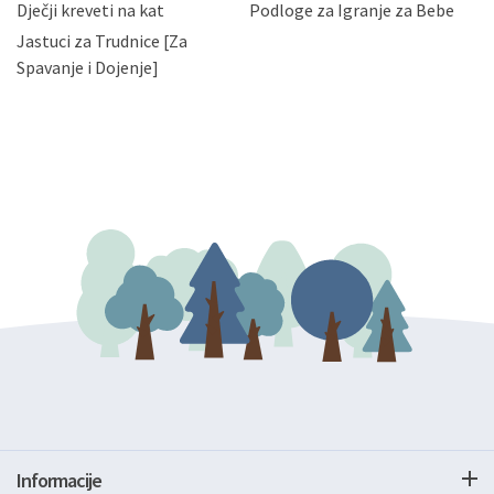
Dječji kreveti na kat
Podloge za Igranje za Bebe
zatražiti prestanak aktivnosti obrade Vaših osobnih
Jastuci za Trudnice [Za
podataka. Opoziv privole možete podnijeti poštom na
gore navedenu adresu ili e-mailom na adresu:
Spavanje i Dojenje]
Informacije