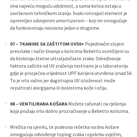
ima najveću moguću udobnost, a sama kolica ostaju u
savršenom tehničkom stanju. Svaki rotirajući element je
opremljen odvojenim amortizerom – koji im omogućuje
da funkcioniraju neovisno jedan o drugome.
07 – TKANINE SA ZAŠTITOM UV50+
Pojedinačni slojevi
presvlake i način šivanja u kolicima Bebetto osmišljeni su
da blokiraju štetne ultraljubičaste zrake. Određivanje
faktora zaštite od UV zračenja testirano je u laboratoriju
gdje je prosječna vrijednost UPF barijera utvrđena iznad 50.
To je vrlo važno jer dugotrajna UV izloženost može
rezultirati alergijama ili bolestima kože i očiju.
08 – VENTILIRANA KOŠARA
Možete računati na rješenja
koja pružaju vrlo dobro prozračivanje u Bebetto kolicima.
Mrežica na sjenilu, te podesiva rešetka na dnu košare
omogućuju odvođenje toplog zraka i opskrbu svježim,