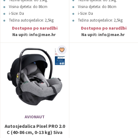
Visina djeteta: do 86cm
Visina djeteta: do 86cm
i-Size: Da
i-Size: Da
Težina autosjedalice: 2,5kg
Težina autosjedalice: 2,5kg
Boja: Roza
Boja: Mint
Dostupno po narudžbi
Dostupno po narudžbi
Na upit:
info@mae.hr
Na upit:
info@mae.hr
AVIONAUT
Autosjedalica Pixel PRO 2.0
C (40-86 cm, 0-13 kg) Siva