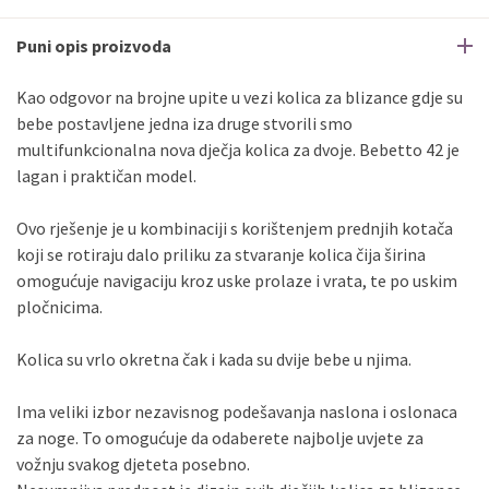
Sve banke
Master
Jednokratno
Puni opis proizvoda
Sve banke
Maestro
Jednokratno
ECC
Discover
Jednokratno
Kao odgovor na brojne upite u vezi kolica za blizance gdje su
bebe postavljene jedna iza druge stvorili smo
multifunkcionalna nova dječja kolica za dvoje. Bebetto 42 je
lagan i praktičan model.
Ovo rješenje je u kombinaciji s korištenjem prednjih kotača
koji se rotiraju dalo priliku za stvaranje kolica čija širina
omogućuje navigaciju kroz uske prolaze i vrata, te po uskim
pločnicima.
Kolica su vrlo okretna čak i kada su dvije bebe u njima.
Ima veliki izbor nezavisnog podešavanja naslona i oslonaca
za noge. To omogućuje da odaberete najbolje uvjete za
vožnju svakog djeteta posebno.