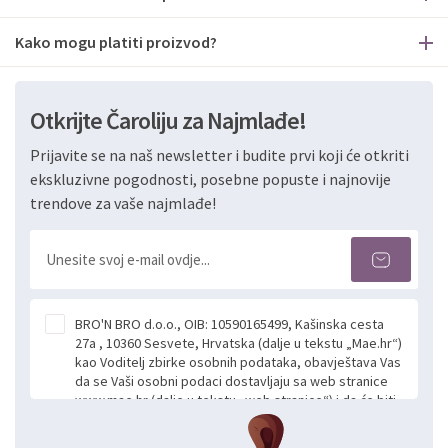
Kako mogu platiti proizvod?
Otkrijte Čaroliju za Najmlađe!
Prijavite se na naš newsletter i budite prvi koji će otkriti
ekskluzivne pogodnosti, posebne popuste i najnovije
trendove za vaše najmlađe!
BRO'N BRO d.o.o., OIB: 10590165499, Kašinska cesta
27a , 10360 Sesvete, Hrvatska (dalje u tekstu „Mae.hr“)
kao Voditelj zbirke osobnih podataka, obavještava Vas
da se Vaši osobni podaci dostavljaju sa web stranice
www.mae.hr (dalje u tekstu „web stranice“) i da će biti
obrađeni. Prihvaćanjem ove Izjave smatra se da
slobodno i izričito dajete privolu za prikupljanje i daljnju