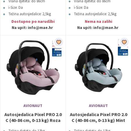
Visina djeteta: do 86cm
Visina djeteta: do 86cm
i-Size: Da
i-Size: Da
Težina autosjedalice: 2,5kg
Težina autosjedalice: 2,5kg
Boja: Bež
Boja: Crna
Dostupno po narudžbi
Nema na zalihi
Na upit:
info@mae.hr
Na upit:
info@mae.hr
AVIONAUT
AVIONAUT
Autosjedalica Pixel PRO 2.0
Autosjedalica Pixel PRO 2.0
C (40-86 cm, 0-13 kg) Roza
C (40-86 cm, 0-13 kg) Mint
Avionaut
Avionaut
Težina djeteta: do 13kg
Težina djeteta: do 13kg