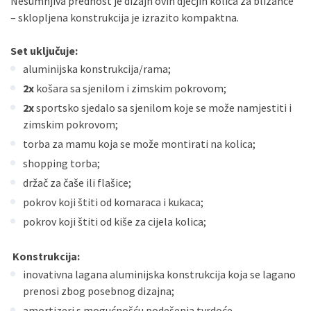
Nesumnjiva prednost je dizajn ovih dječjih kolica za blizance
– sklopljena konstrukcija je izrazito kompaktna.
Set uključuje:
aluminijska konstrukcija/rama;
2x
košara sa sjenilom i zimskim pokrovom;
2x
sportsko sjedalo sa sjenilom koje se može namjestiti i
zimskim pokrovom;
torba za mamu koja se može montirati na kolica;
shopping torba;
držač za čaše ili flašice;
pokrov koji štiti od komaraca i kukaca;
pokrov koji štiti od kiše za cijela kolica;
Konstrukcija:
inovativna lagana aluminijska konstrukcija koja se lagano
prenosi zbog posebnog dizajna;
amortizeri s mogućnošću podešenja tvrdoće