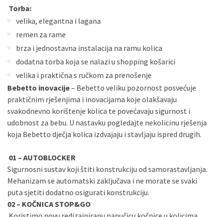
Torba:
velika, elegantna i lagana
remen za rame
brza i jednostavna instalacija na ramu kolica
dodatna torba koja se nalazi u shopping košarici
velika i praktična s ručkom za prenošenje
Bebetto inovacije
– Bebetto veliku pozornost posvećuje
praktičnim rješenjima i inovacijama koje olakšavaju
svakodnevno korištenje kolica te povećavaju sigurnost i
udobnost za bebu. U nastavku pogledajte nekolicinu rješenja
koja Bebetto dječja kolica izdvajaju i stavljaju ispred drugih.
01 – AUTOBLOCKER
Sigurnosni sustav koji štiti konstrukciju od samorastavljanja.
Mehanizam se automatski zaključava i ne morate se svaki
puta sjetiti dodatno osigurati konstrukciju.
02 – KOČNICA STOP&GO
Koristimo novu redizajniranu papučicu kočnice u kolicima