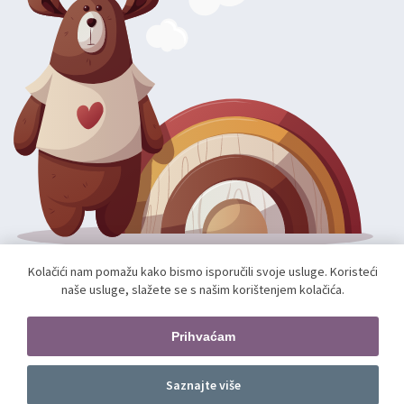
Kolačići nam pomažu kako bismo isporučili svoje usluge. Koristeći
Autorska prava; 2026 mae.hr. Sva prava pridržana.
naše usluge, slažete se s našim korištenjem kolačića.
Web shop izradio:
unamente.agency
Pratite nas
Prihvaćam
Saznajte više
Prednarudžba
kom