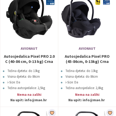
AVIONAUT
AVIONAUT
Autosjedalica Pixel PRO 2.0
Autosjedalica Pixel PRO
C (40-86 cm, 0-13 kg) Crna
(45-86cm, 0-13kg) Crna
Avionaut
Avionaut
Težina djeteta: do 13kg
Težina djeteta: do 13kg
Visina djeteta: do 86cm
Visina djeteta: do 86cm
i-Size: Da
i-Size: Da
Težina autosjedalice: 2,5kg
Težina autosjedalice: 2,8kg
Boja: Crna
Boja: Crna
Nema na zalihi
Nema na zalihi
Na upit:
info@mae.hr
Na upit:
info@mae.hr