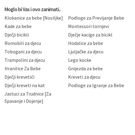
koju možete pročitati ovdje, sukladno Politici
privatnosti i kolačića koju možete pročitati ovdje i
Moglo bi Vas i ovo zanimati..
sukladno drugim primjenjivim propisima Republike
Klokanice za bebe [Nosiljke]
Podloge za Previjanje Bebe
Hrvatske, a uvijek uz primjenu odgovarajućih tehničkih i
sigurnosnih mjera zaštite osobnih podataka od
Kade za bebe
Montessori tornjevi
neovlaštenog pristupa, zlouporabe, otkrivanja,
Dječji bicikli
Dječje kacige za bicikl
gubitka ili uništenja. Mae.hr štiti privatnost svojih
korisnika i posjetitelja web stranica, čuva povjerljivost
Romobili za djecu
Hodalice za bebe
Vaših osobnih podataka te omogućava pristup i
Tobogani za djecu
Ljuljačke za djecu
priopćavanje osobnih podataka samo onim svojim
zaposlenicima kojima su isti potrebni radi provedbe
Trampolini za djecu
Lego kocke
njihovih poslovnih aktivnosti, a trećim osobama samo u
Hranilice Za Bebe
Gnijezda za bebe
slučajevima koji su dozvoljeni zakonima. Napominjemo
da možete u svako doba, u potpunosti ili djelomice,
Dječji krevetići
Kreveti za djecu
bez naknade i objašnjenja odustati od dane privole i
Dječji kreveti na kat
Podloge za Igranje za Bebe
zatražiti prestanak aktivnosti obrade Vaših osobnih
Jastuci za Trudnice [Za
podataka. Opoziv privole možete podnijeti poštom na
gore navedenu adresu ili e-mailom na adresu:
Spavanje i Dojenje]