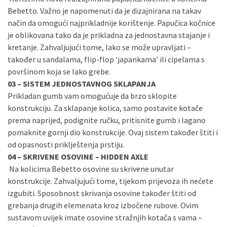
Bebetto. Važno je napomenuti da je dizajnirana na takav
način da omogući najprikladnije korištenje. Papučica kočnice
je oblikovana tako da je prikladna za jednostavna stajanje i
kretanje. Zahvaljujući tome, lako se može upravljati –
također u sandalama, flip-flop ‘japankama’ ili cipelama s
površinom koja se lako grebe.
03 – SISTEM JEDNOSTAVNOG SKLAPANJA
Prikladan gumb vam omogućuje da brzo sklopite
konstrukciju. Za sklapanje kolica, samo postavite kotače
prema naprijed, podignite ručku, pritisnite gumb i lagano
pomaknite gornji dio konstrukcije. Ovaj sistem također štiti i
od opasnosti priklještenja prstiju.
04 – SKRIVENE OSOVINE – HIDDEN AXLE
Na kolicima Bebetto osovine su skrivene unutar
konstrukcije. Zahvaljujući tome, tijekom prijevoza ih nećete
izgubiti. Sposobnost skrivanja osovine također štiti od
grebanja drugih elemenata kroz izbočene rubove. Ovim
sustavom uvijek imate osovine stražnjih kotača s vama –