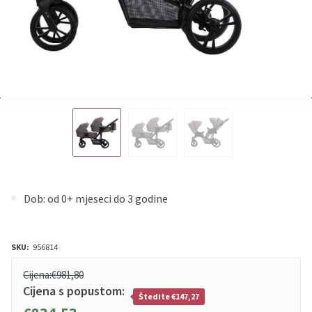
Dob: od 0+ mjeseci do 3 godine
SKU:
956814
Cijena:
€981,80
Cijena s popustom:
Štedite €147,27