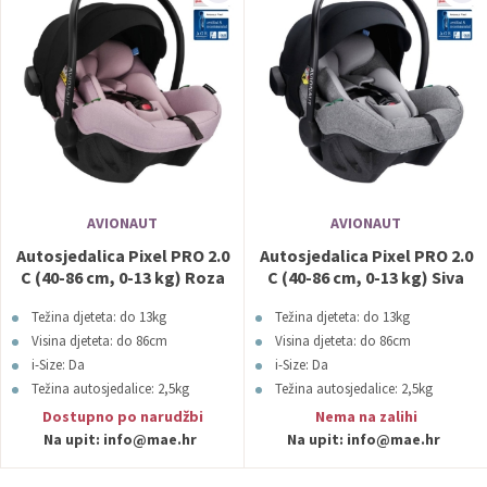
AVIONAUT
AVIONAUT
Autosjedalica Pixel PRO 2.0
Autosjedalica Pixel PRO 2.0
C (40-86 cm, 0-13 kg) Roza
C (40-86 cm, 0-13 kg) Siva
Avionaut
Avionaut
Težina djeteta: do 13kg
Težina djeteta: do 13kg
Visina djeteta: do 86cm
Visina djeteta: do 86cm
i-Size: Da
i-Size: Da
Težina autosjedalice: 2,5kg
Težina autosjedalice: 2,5kg
Boja: Roza
Boja: Siva
Dostupno po narudžbi
Nema na zalihi
Na upit:
info@mae.hr
Na upit:
info@mae.hr