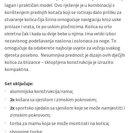
Sve banke
Maestro
Jednokratno
lagan i praktičan model. Ovo rješenje je u kombinaciji s
korištenjem prednjih kotača koji se rotiraju dalo priliku za
ECC
Discover
Jednokratno
stvaranje kolica čija širina omogućuje navigaciju kroz uske
prolaze i vrata, te po uskim pločnicima. Kolica su vrlo
okretna čak i kada su dvije bebe u njima. Ima veliki izbor
nezavisnog podešavanja naslona i oslonaca za noge. To
omogućuje da odaberete najbolje uvjete za vožnju svakog
djeteta posebno. Nesumnjiva prednost je dizajn ovih dječjih
kolica za blizance – sklopljena konstrukcija je izrazito
kompaktna.
Set uključuje:
aluminijska konstrukcija/rama;
2x
košara sa sjenilom i zimskim pokrovom;
2x
sportsko sjedalo sa sjenilom koje se može namjestiti i
zimskim pokrovom;
torba za mamu koja se može montirati na kolica;
shopping torba;