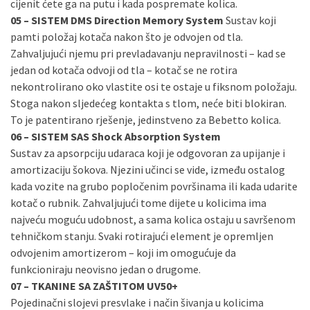
cijenit ćete ga na putu i kada pospremate kolica.
05 – SISTEM DMS Direction Memory System
Sustav koji
pamti položaj kotača nakon što je odvojen od tla.
Zahvaljujući njemu pri prevladavanju nepravilnosti – kad se
jedan od kotača odvoji od tla – kotač se ne rotira
nekontrolirano oko vlastite osi te ostaje u fiksnom položaju.
Stoga nakon sljedećeg kontakta s tlom, neće biti blokiran.
To je patentirano rješenje, jedinstveno za Bebetto kolica.
06 – SISTEM SAS Shock Absorption System
Sustav za apsorpciju udaraca koji je odgovoran za upijanje i
amortizaciju šokova. Njezini učinci se vide, između ostalog
kada vozite na grubo popločenim površinama ili kada udarite
kotač o rubnik. Zahvaljujući tome dijete u kolicima ima
najveću moguću udobnost, a sama kolica ostaju u savršenom
tehničkom stanju. Svaki rotirajući element je opremljen
odvojenim amortizerom – koji im omogućuje da
funkcioniraju neovisno jedan o drugome.
07 – TKANINE SA ZAŠTITOM UV50+
Pojedinačni slojevi presvlake i način šivanja u kolicima