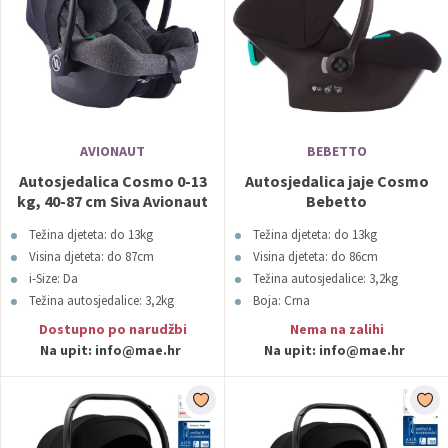
AVIONAUT
BEBETTO
Autosjedalica Cosmo 0-13
Autosjedalica jaje Cosmo
kg, 40-87 cm Siva Avionaut
Bebetto
Težina djeteta: do 13kg
Težina djeteta: do 13kg
Visina djeteta: do 87cm
Visina djeteta: do 86cm
i-Size: Da
Težina autosjedalice: 3,2kg
Težina autosjedalice: 3,2kg
Boja: Crna
Boja: Siva
Dostupno po narudžbi
Nema na zalihi
Na upit:
info@mae.hr
Na upit:
info@mae.hr