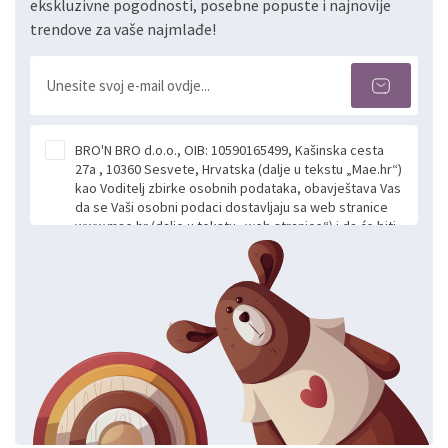
ekskluzivne pogodnosti, posebne popuste i najnovije
trendove za vaše najmlađe!
BRO'N BRO d.o.o., OIB: 10590165499, Kašinska cesta
27a , 10360 Sesvete, Hrvatska (dalje u tekstu „Mae.hr“)
kao Voditelj zbirke osobnih podataka, obavještava Vas
da se Vaši osobni podaci dostavljaju sa web stranice
www.mae.hr (dalje u tekstu „web stranice“) i da će biti
obrađeni. Prihvaćanjem ove Izjave smatra se da
slobodno i izričito dajete privolu za prikupljanje i daljnju
obradu Vaših osobnih podataka koje ustupate Mae.hr
putem ovih web stranica u svrhu odgovora i daljnje
komunikacije na Vaš upit poslan kroz kontakt obrazac.
Radi se o dobrovoljnom davanju podataka te ovu
Izjavu niste dužni prihvatiti odnosno niste dužni unositi
svoje osobne podatke u jednu od prijavnih
formi/obrazaca dostupnih na ovim web stranicama.
BRO'N BRO d.o.o. će s Vašim osobnim podacima
postupati sukladno Općoj uredbi o zaštiti podataka