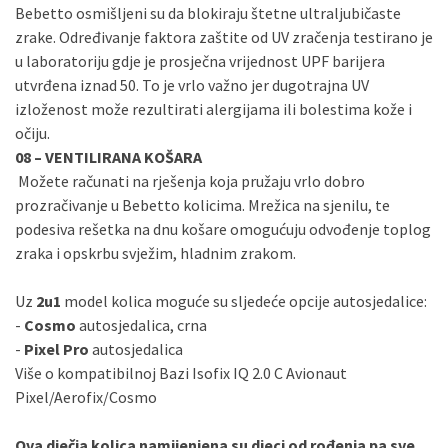
Bebetto osmišljeni su da blokiraju štetne ultraljubičaste
zrake. Određivanje faktora zaštite od UV zračenja testirano je
u laboratoriju gdje je prosječna vrijednost UPF barijera
utvrđena iznad 50. To je vrlo važno jer dugotrajna UV
izloženost može rezultirati alergijama ili bolestima kože i
očiju.
08 – VENTILIRANA KOŠARA
Možete računati na rješenja koja pružaju vrlo dobro
prozračivanje u Bebetto kolicima. Mrežica na sjenilu, te
podesiva rešetka na dnu košare omogućuju odvođenje toplog
zraka i opskrbu svježim, hladnim zrakom.
Uz
2u1
model kolica moguće su sljedeće opcije autosjedalice:
-
Cosmo
autosjedalica, crna
-
Pixel Pro
autosjedalica
Više o kompatibilnoj Bazi Isofix IQ 2.0 C Avionaut
Pixel/Aerofix/Cosmo
Ova dječja kolica namijenjena su djeci od rođenja pa sve