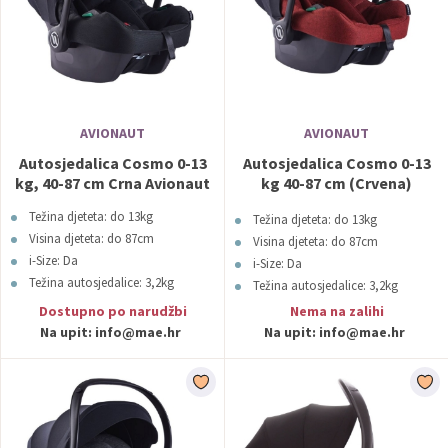
AVIONAUT
AVIONAUT
Autosjedalica Cosmo 0-13
Autosjedalica Cosmo 0-13
kg, 40-87 cm Crna Avionaut
kg 40-87 cm (Crvena)
Avionaut
Težina djeteta: do 13kg
Težina djeteta: do 13kg
Visina djeteta: do 87cm
Visina djeteta: do 87cm
i-Size: Da
i-Size: Da
Težina autosjedalice: 3,2kg
Težina autosjedalice: 3,2kg
Boja: Crna
Boja: Crvena
Dostupno po narudžbi
Nema na zalihi
Na upit:
info@mae.hr
Na upit:
info@mae.hr