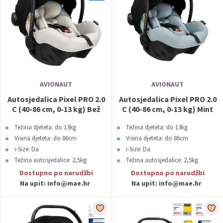
AVIONAUT
AVIONAUT
Autosjedalica Pixel PRO 2.0
Autosjedalica Pixel PRO 2.0
C (40-86 cm, 0-13 kg) Bež
C (40-86 cm, 0-13 kg) Mint
Avionaut
Avionaut
Težina djeteta: do 13kg
Težina djeteta: do 13kg
Visina djeteta: do 86cm
Visina djeteta: do 86cm
i-Size: Da
i-Size: Da
Težina autosjedalice: 2,5kg
Težina autosjedalice: 2,5kg
Boja: Bež
Boja: Mint
Dostupno po narudžbi
Dostupno po narudžbi
Na upit:
info@mae.hr
Na upit:
info@mae.hr