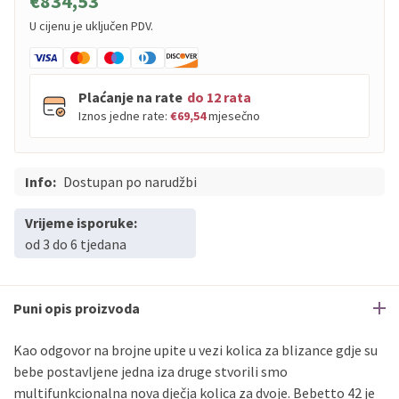
€834,53
U cijenu je uključen PDV.
Plaćanje na rate
do 12 rata
Iznos jedne rate:
€69,54
mjesečno
Info:
PBZ
Dostupan po narudžbi
Visa
do
12
rata
PBZ
Visa Premium
do
12
rata
Vrijeme isporuke:
Erste
Diners
do
12
rata
od 3 do 6 tjedana
Erste
Maestro
do
12
rata
Erste
Master
do
12
rata
Erste
Visa
do
12
rata
Puni opis proizvoda
Kao odgovor na brojne upite u vezi kolica za blizance gdje su
Sve banke
Visa
Jednokratno
bebe postavljene jedna iza druge stvorili smo
Sve banke
Master
Jednokratno
multifunkcionalna nova dječja kolica za dvoje. Bebetto 42 je