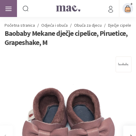
0
Početna stranica
/
Odjeća i obuća
/
Obuća za djecu
/
Dječje cipele
/
Baobaby Mekane dječje cipelice, Piruetice,
Grapeshake, M