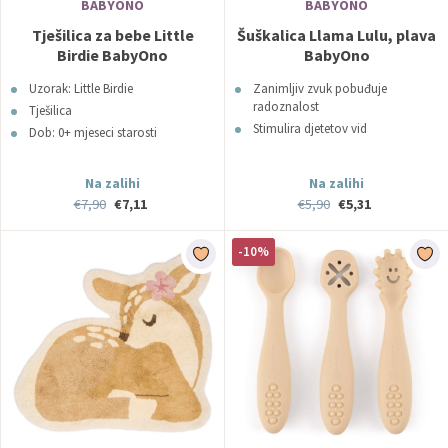
BABYONO
BABYONO
Tješilica za bebe Little
Šuškalica Llama Lulu, plava
Birdie BabyOno
BabyOno
Uzorak: Little Birdie
Zanimljiv zvuk pobuđuje
radoznalost
Tješilica
Stimulira djetetov vid
Dob: 0+ mjeseci starosti
Na zalihi
Na zalihi
€7,90
€7,11
€5,90
€5,31
-10%