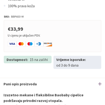
100% prava koža
SKU:
BBPI603-M
€33,99
U cijenu je uključen PDV.
Dostupnost:
15 na zalihi
Vrijeme isporuke:
od 3 do 9 dana
Puni opis proizvoda
Izuzetno mekane i fleksibilne Baobaby cipelice
podržavaju prirodni razvoj stopala.