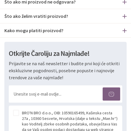
Što ako mi proizvod ne odgovara?
Što ako želim vratiti proizvod?
Kako mogu platiti proizvod?
Otkrijte Čaroliju za Najmlađe!
Prijavite se na naš newsletter i budite prvi koji će otkriti
ekskluzivne pogodnosti, posebne popuste i najnovije
trendove za vaše najmlađe!
BRO'N BRO d.o.o., OIB: 10590165499, Kašinska cesta
27a , 10360 Sesvete, Hrvatska (dalje u tekstu „Mae.hr“)
kao Voditelj zbirke osobnih podataka, obavještava Vas
da se Vaši osobni podaci dostavljaju sa web stranice