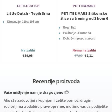
LITTLE DUTCH
PETITE&MARS
Little Dutch - Tepih Srna
PETITE&MARS Silikonske
žlice za trening od 3 kom 6
Dimenzije: 110 x 103 cm
m+ Take&Match, Desert
Boja: Bež
Sand
Pakiranje: 3 komada
Dob: 6+ mjeseci starosti
Na zalihi
Nema na zalihi
€59,95
€7,90
€7,11
Recenzije proizvoda
Vaše mišljenje nam je dragocjeno!
😊
Ako ste zadovoljni s kupnjom i želite pomoći drugim
roditeljima u odabiru prave opreme, molimo vas da podijelite