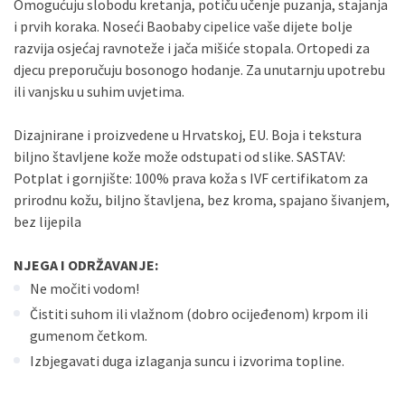
Omogućuju slobodu kretanja, potiču učenje puzanja, stajanja
i prvih koraka. Noseći Baobaby cipelice vaše dijete bolje
razvija osjećaj ravnoteže i jača mišiće stopala. Ortopedi za
djecu preporučuju bosonogo hodanje. Za unutarnju upotrebu
ili vanjsku u suhim uvjetima.
Dizajnirane i proizvedene u Hrvatskoj, EU. Boja i tekstura
biljno štavljene kože može odstupati od slike. SASTAV:
Potplat i gornjište: 100% prava koža s IVF certifikatom za
prirodnu kožu, biljno štavljena, bez kroma, spajano šivanjem,
bez lijepila
NJEGA I ODRŽAVANJE:
Ne močiti vodom!
Čistiti suhom ili vlažnom (dobro ocijeđenom) krpom ili
gumenom četkom.
Izbjegavati duga izlaganja suncu i izvorima topline.