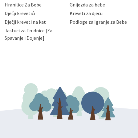
njihovih poslovnih aktivnosti, a trećim osobama samo u
Hranilice Za Bebe
Gnijezda za bebe
slučajevima koji su dozvoljeni zakonima. Napominjemo
da možete u svako doba, u potpunosti ili djelomice,
Dječji krevetići
Kreveti za djecu
bez naknade i objašnjenja odustati od dane privole i
Dječji kreveti na kat
Podloge za Igranje za Bebe
zatražiti prestanak aktivnosti obrade Vaših osobnih
Jastuci za Trudnice [Za
podataka. Opoziv privole možete podnijeti poštom na
gore navedenu adresu ili e-mailom na adresu:
Spavanje i Dojenje]