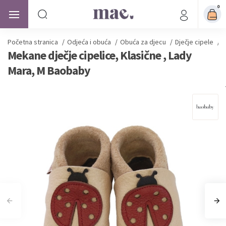
0
Početna stranica
/
Odjeća i obuća
/
Obuća za djecu
/
Dječje cipele
/
M
Mekane dječje cipelice, Klasične , Lady
Mara, M Baobaby