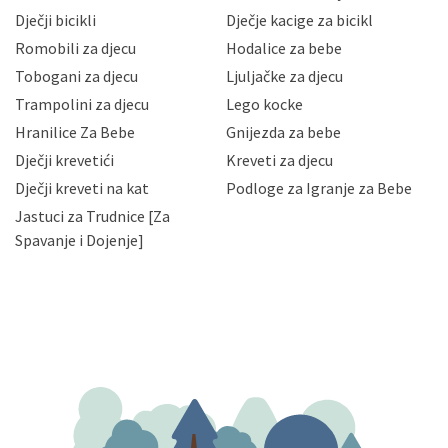
neovlaštenog pristupa, zlouporabe, otkrivanja,
Dječji bicikli
Dječje kacige za bicikl
gubitka ili uništenja. Mae.hr štiti privatnost svojih
korisnika i posjetitelja web stranica, čuva povjerljivost
Romobili za djecu
Hodalice za bebe
Vaših osobnih podataka te omogućava pristup i
Tobogani za djecu
Ljuljačke za djecu
priopćavanje osobnih podataka samo onim svojim
zaposlenicima kojima su isti potrebni radi provedbe
Trampolini za djecu
Lego kocke
njihovih poslovnih aktivnosti, a trećim osobama samo u
Hranilice Za Bebe
Gnijezda za bebe
slučajevima koji su dozvoljeni zakonima. Napominjemo
da možete u svako doba, u potpunosti ili djelomice,
Dječji krevetići
Kreveti za djecu
bez naknade i objašnjenja odustati od dane privole i
Dječji kreveti na kat
Podloge za Igranje za Bebe
zatražiti prestanak aktivnosti obrade Vaših osobnih
Jastuci za Trudnice [Za
podataka. Opoziv privole možete podnijeti poštom na
gore navedenu adresu ili e-mailom na adresu:
Spavanje i Dojenje]