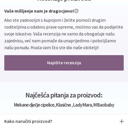
Vaše mišljenje nam je dragocjeno!
😊
Ako ste zadovoljni s kupnjom i želite pomoći drugim
roditeljima u odabiru prave opreme, molimo vas da podijelite
svoje iskustvo. Vaša recenzija ne samo da obogaćuje našu
zajednicu, već nam pomaže da unaprijedimo i poboljšamo
našu ponudu. Hvala vam što ste dio naše obitelji!
Napišite recenziju
Najčešća pitanja za proizvod:
Mekane dječje cipelice, Klasične , Lady Mara, M Baobaby
Kako naručiti proizvod?