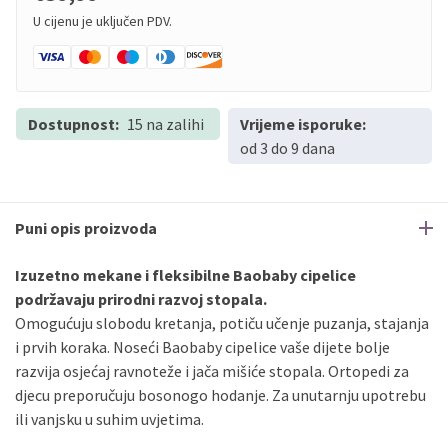
U cijenu je uključen PDV.
Dostupnost:
15 na zalihi
Vrijeme isporuke:
od 3 do 9 dana
Puni opis proizvoda
Izuzetno mekane i fleksibilne Baobaby cipelice
podržavaju prirodni razvoj stopala.
Omogućuju slobodu kretanja, potiču učenje puzanja, stajanja
i prvih koraka. Noseći Baobaby cipelice vaše dijete bolje
razvija osjećaj ravnoteže i jača mišiće stopala. Ortopedi za
djecu preporučuju bosonogo hodanje. Za unutarnju upotrebu
ili vanjsku u suhim uvjetima.