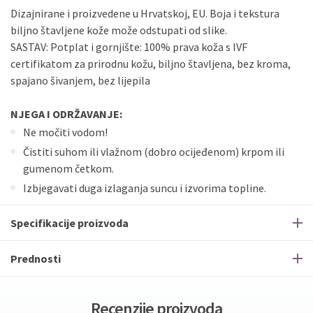
Dizajnirane i proizvedene u Hrvatskoj, EU. Boja i tekstura
biljno štavljene kože može odstupati od slike.
SASTAV: Potplat i gornjište: 100% prava koža s IVF
certifikatom za prirodnu kožu, biljno štavljena, bez kroma,
spajano šivanjem, bez lijepila
NJEGA I ODRŽAVANJE:
Ne močiti vodom!
Čistiti suhom ili vlažnom (dobro ocijeđenom) krpom ili
gumenom četkom.
Izbjegavati duga izlaganja suncu i izvorima topline.
Specifikacije proizvoda
Prednosti
Recenzije proizvoda