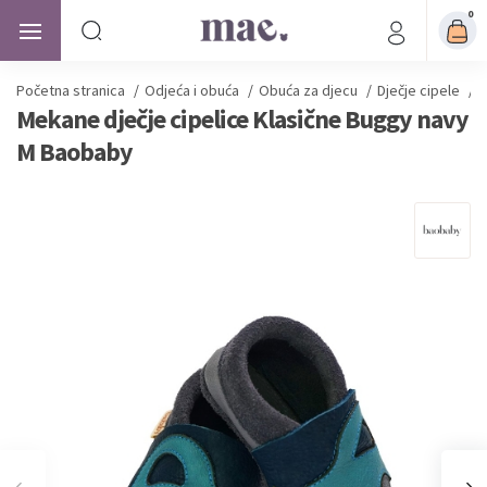
0
Početna stranica
/
Odjeća i obuća
/
Obuća za djecu
/
Dječje cipele
/
M
Mekane dječje cipelice Klasične Buggy navy
M Baobaby