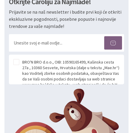
Otkrijte Čaroliju za Najmlađe!
Prijavite se na naš newsletter i budite prvi koji će otkriti
ekskluzivne pogodnosti, posebne popuste i najnovije
trendove za vaše najmlađe!
BRO'N BRO d.o.o., OIB: 10590165499, Kašinska cesta
27a , 10360 Sesvete, Hrvatska (dalje u tekstu „Mae.hr“)
kao Voditelj zbirke osobnih podataka, obavještava Vas
da se Vaši osobni podaci dostavljaju sa web stranice
www.mae.hr (dalje u tekstu „web stranice“) i da će biti
obrađeni. Prihvaćanjem ove Izjave smatra se da
slobodno i izričito dajete privolu za prikupljanje i daljnju
obradu Vaših osobnih podataka koje ustupate Mae.hr
putem ovih web stranica u svrhu odgovora i daljnje
komunikacije na Vaš upit poslan kroz kontakt obrazac.
Radi se o dobrovoljnom davanju podataka te ovu
Izjavu niste dužni prihvatiti odnosno niste dužni unositi
svoje osobne podatke u jednu od prijavnih