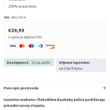
100% prava koža
SKU:
BBCL203-M
€39,99
U cijenu je uključen PDV.
Dostupnost:
12 na zalihi
Vrijeme isporuke:
od 3 do 9 dana
Puni opis proizvoda
Izuzetno mekane i fleksibilne Baobaby pelice podržavaju
prirodni razvoj stopala.