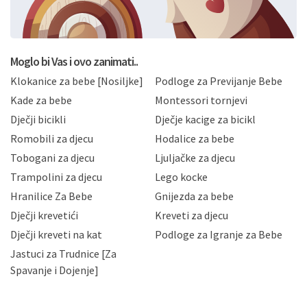
formi/obrazaca dostupnih na ovim web stranicama.
BRO'N BRO d.o.o. će s Vašim osobnim podacima
postupati sukladno Općoj uredbi o zaštiti podataka
koju možete pročitati ovdje, sukladno Politici
privatnosti i kolačića koju možete pročitati ovdje i
Moglo bi Vas i ovo zanimati..
sukladno drugim primjenjivim propisima Republike
Klokanice za bebe [Nosiljke]
Podloge za Previjanje Bebe
Hrvatske, a uvijek uz primjenu odgovarajućih tehničkih i
sigurnosnih mjera zaštite osobnih podataka od
Kade za bebe
Montessori tornjevi
neovlaštenog pristupa, zlouporabe, otkrivanja,
Dječji bicikli
Dječje kacige za bicikl
gubitka ili uništenja. Mae.hr štiti privatnost svojih
korisnika i posjetitelja web stranica, čuva povjerljivost
Romobili za djecu
Hodalice za bebe
Vaših osobnih podataka te omogućava pristup i
Tobogani za djecu
Ljuljačke za djecu
priopćavanje osobnih podataka samo onim svojim
zaposlenicima kojima su isti potrebni radi provedbe
Trampolini za djecu
Lego kocke
njihovih poslovnih aktivnosti, a trećim osobama samo u
Hranilice Za Bebe
Gnijezda za bebe
slučajevima koji su dozvoljeni zakonima. Napominjemo
da možete u svako doba, u potpunosti ili djelomice,
Dječji krevetići
Kreveti za djecu
bez naknade i objašnjenja odustati od dane privole i
Dječji kreveti na kat
Podloge za Igranje za Bebe
zatražiti prestanak aktivnosti obrade Vaših osobnih
Jastuci za Trudnice [Za
podataka. Opoziv privole možete podnijeti poštom na
gore navedenu adresu ili e-mailom na adresu:
Spavanje i Dojenje]