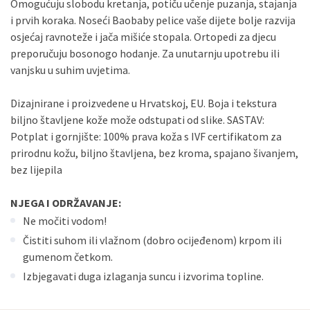
Omogućuju slobodu kretanja, potiču učenje puzanja, stajanja
i prvih koraka. Noseći Baobaby pelice vaše dijete bolje razvija
osjećaj ravnoteže i jača mišiće stopala. Ortopedi za djecu
preporučuju bosonogo hodanje. Za unutarnju upotrebu ili
vanjsku u suhim uvjetima.
Dizajnirane i proizvedene u Hrvatskoj, EU. Boja i tekstura
biljno štavljene kože može odstupati od slike. SASTAV:
Potplat i gornjište: 100% prava koža s IVF certifikatom za
prirodnu kožu, biljno štavljena, bez kroma, spajano šivanjem,
bez lijepila
NJEGA I ODRŽAVANJE:
Ne močiti vodom!
Čistiti suhom ili vlažnom (dobro ocijeđenom) krpom ili
gumenom četkom.
Izbjegavati duga izlaganja suncu i izvorima topline.