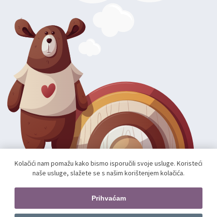
Kolačići nam pomažu kako bismo isporučili svoje usluge. Koristeći
naše usluge, slažete se s našim korištenjem kolačića.
Autorska prava; 2026 mae.hr. Sva prava pridržana.
Web shop izradio:
unamente.agency
Prihvaćam
Pratite nas