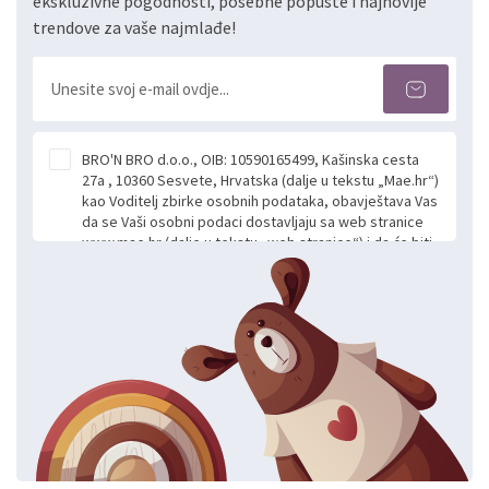
ekskluzivne pogodnosti, posebne popuste i najnovije
trendove za vaše najmlađe!
BRO'N BRO d.o.o., OIB: 10590165499, Kašinska cesta
27a , 10360 Sesvete, Hrvatska (dalje u tekstu „Mae.hr“)
kao Voditelj zbirke osobnih podataka, obavještava Vas
da se Vaši osobni podaci dostavljaju sa web stranice
www.mae.hr (dalje u tekstu „web stranice“) i da će biti
obrađeni. Prihvaćanjem ove Izjave smatra se da
slobodno i izričito dajete privolu za prikupljanje i daljnju
obradu Vaših osobnih podataka koje ustupate Mae.hr
putem ovih web stranica u svrhu odgovora i daljnje
komunikacije na Vaš upit poslan kroz kontakt obrazac.
Radi se o dobrovoljnom davanju podataka te ovu
Izjavu niste dužni prihvatiti odnosno niste dužni unositi
svoje osobne podatke u jednu od prijavnih
formi/obrazaca dostupnih na ovim web stranicama.
BRO'N BRO d.o.o. će s Vašim osobnim podacima
postupati sukladno Općoj uredbi o zaštiti podataka