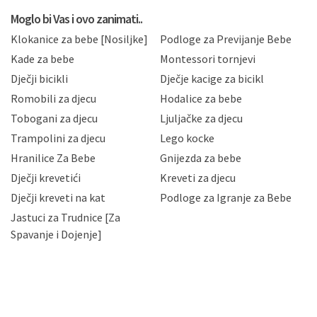
koju možete pročitati ovdje, sukladno Politici
privatnosti i kolačića koju možete pročitati ovdje i
Moglo bi Vas i ovo zanimati..
sukladno drugim primjenjivim propisima Republike
Klokanice za bebe [Nosiljke]
Podloge za Previjanje Bebe
Hrvatske, a uvijek uz primjenu odgovarajućih tehničkih i
sigurnosnih mjera zaštite osobnih podataka od
Kade za bebe
Montessori tornjevi
neovlaštenog pristupa, zlouporabe, otkrivanja,
Dječji bicikli
Dječje kacige za bicikl
gubitka ili uništenja. Mae.hr štiti privatnost svojih
korisnika i posjetitelja web stranica, čuva povjerljivost
Romobili za djecu
Hodalice za bebe
Vaših osobnih podataka te omogućava pristup i
Tobogani za djecu
Ljuljačke za djecu
priopćavanje osobnih podataka samo onim svojim
zaposlenicima kojima su isti potrebni radi provedbe
Trampolini za djecu
Lego kocke
njihovih poslovnih aktivnosti, a trećim osobama samo u
Hranilice Za Bebe
Gnijezda za bebe
slučajevima koji su dozvoljeni zakonima. Napominjemo
da možete u svako doba, u potpunosti ili djelomice,
Dječji krevetići
Kreveti za djecu
bez naknade i objašnjenja odustati od dane privole i
Dječji kreveti na kat
Podloge za Igranje za Bebe
zatražiti prestanak aktivnosti obrade Vaših osobnih
Jastuci za Trudnice [Za
podataka. Opoziv privole možete podnijeti poštom na
gore navedenu adresu ili e-mailom na adresu:
Spavanje i Dojenje]