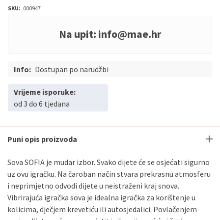
SKU:
000947
Na upit:
info@mae.hr
Info:
Dostupan po narudžbi
Vrijeme isporuke:
od 3 do 6 tjedana
Puni opis proizvoda
Sova SOFIA je mudar izbor. Svako dijete će se osjećati sigurno
uz ovu igračku. Na čaroban način stvara prekrasnu atmosferu
i neprimjetno odvodi dijete u neistraženi kraj snova.
Vibrirajuća igračka sova je idealna igračka za korištenje u
kolicima, dječjem krevetiću ili autosjedalici. Povlačenjem