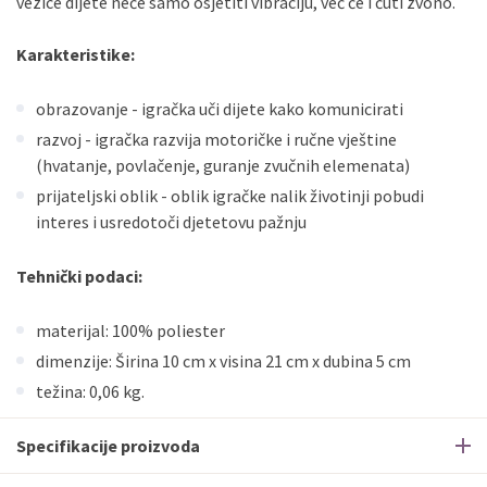
vezice dijete neće samo osjetiti vibraciju, već će i čuti zvono.
Karakteristike:
obrazovanje - igračka uči dijete kako komunicirati
razvoj - igračka razvija motoričke i ručne vještine
(hvatanje, povlačenje, guranje zvučnih elemenata)
prijateljski oblik - oblik igračke nalik životinji pobudi
interes i usredotoči djetetovu pažnju
Tehnički podaci:
materijal: 100% poliester
dimenzije: Širina 10 cm x visina 21 cm x dubina 5 cm
težina: 0,06 kg.
Specifikacije proizvoda