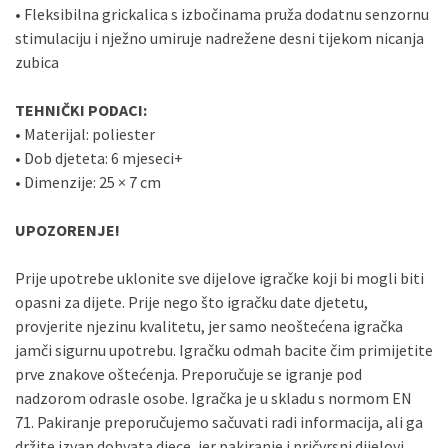
•
Fleksibilna
grickalica
s
izbočinama
pruža
dodatnu
senzornu
stimulaciju
i
nježno
umiruje
nadrežene
desni
tijekom
nicanja
zubica
TEHNIČKI
PODACI:
•
Materijal:
poliester
•
Dob
djeteta:
6
mjeseci+
•
Dimenzije:
25 ×
7
cm
UPOZORENJE!
Prije
upotrebe
uklonite
sve
dijelove
igračke
koji
bi
mogli
biti
opasni
za
dijete.
Prije
nego
što
igračku
date
djetetu,
provjerite
njezinu
kvalitetu,
jer
samo
neoštećena
igračka
jamči
sigurnu
upotrebu.
Igračku
odmah
bacite
čim
primijetite
prve
znakove
oštećenja.
Preporučuje
se
igranje
pod
nadzorom
odrasle
osobe.
Igračka
je
u
skladu
s
normom
EN
71.
Pakiranje
preporučujemo
sačuvati
radi
informacija,
ali
ga
držite
izvan
dohvata
djece,
jer
pakiranje
i
pričvrsni
dijelovi