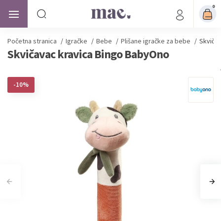
0
Početna stranica
/
Igračke
/
Bebe
/
Plišane igračke za bebe
/
Skviča
Skvičavac kravica Bingo BabyOno
-10%