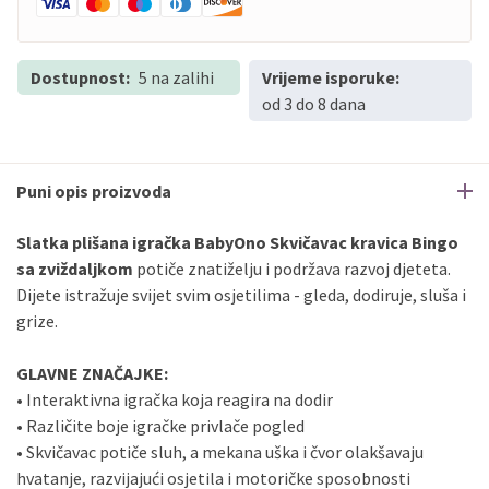
Dostupnost:
5 na zalihi
Vrijeme isporuke:
od 3 do 8 dana
Puni opis proizvoda
Slatka
plišana
igračka
BabyOno
Skvičavac
kravica
Bingo
sa
zviždaljkom
potiče
znatiželju
i
podržava
razvoj
djeteta.
Dijete
istražuje
svijet
svim
osjetilima -
gleda,
dodiruje,
sluša
i
grize.
GLAVNE
ZNAČAJKE:
•
Interaktivna
igračka
koja
reagira
na
dodir
•
Različite
boje
igračke
privlače
pogled
•
Skvičavac
potiče
sluh,
a
mekana
uška
i
čvor
olakšavaju
hvatanje,
razvijajući
osjetila
i
motoričke
sposobnosti