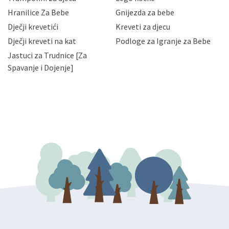
njihovih poslovnih aktivnosti, a trećim osobama samo u
Hranilice Za Bebe
Gnijezda za bebe
slučajevima koji su dozvoljeni zakonima. Napominjemo
da možete u svako doba, u potpunosti ili djelomice,
Dječji krevetići
Kreveti za djecu
bez naknade i objašnjenja odustati od dane privole i
Dječji kreveti na kat
Podloge za Igranje za Bebe
zatražiti prestanak aktivnosti obrade Vaših osobnih
Jastuci za Trudnice [Za
podataka. Opoziv privole možete podnijeti poštom na
gore navedenu adresu ili e-mailom na adresu:
Spavanje i Dojenje]