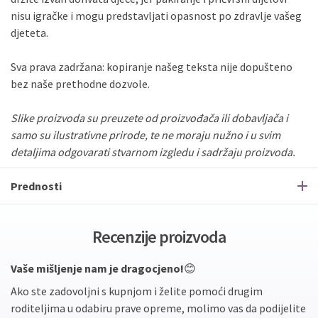
nisu
igračke
i
mogu
predstavljati
opasnost
po
zdravlje
vašeg
djeteta.
Sva
prava
zadržana:
kopiranje
našeg
teksta
nije
dopušteno
bez
naše
prethodne
dozvole.
Slike
proizvoda
su
preuzete
od
proizvođača
ili
dobavljača
i
samo
su
ilustrativne
prirode,
te
ne
moraju
nužno
i
u
svim
detaljima
odgovarati
stvarnom
izgledu
i
sadržaju
proizvoda.
Prednosti
Recenzije proizvoda
Vaše mišljenje nam je dragocjeno!
😊
Ako ste zadovoljni s kupnjom i želite pomoći drugim
roditeljima u odabiru prave opreme, molimo vas da podijelite