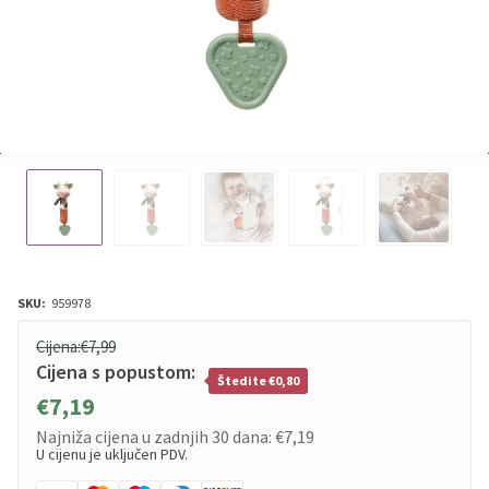
SKU:
959978
Cijena:
€7,99
Cijena s popustom:
Štedite €0,80
€7,19
Najniža cijena u zadnjih 30 dana:
€7,19
U cijenu je uključen PDV.