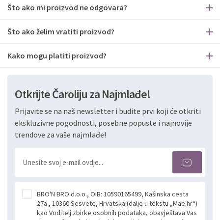
Što ako mi proizvod ne odgovara?
Što ako želim vratiti proizvod?
Kako mogu platiti proizvod?
Otkrijte Čaroliju za Najmlađe!
Prijavite se na naš newsletter i budite prvi koji će otkriti
ekskluzivne pogodnosti, posebne popuste i najnovije
trendove za vaše najmlađe!
BRO'N BRO d.o.o., OIB: 10590165499, Kašinska cesta
27a , 10360 Sesvete, Hrvatska (dalje u tekstu „Mae.hr“)
kao Voditelj zbirke osobnih podataka, obavještava Vas