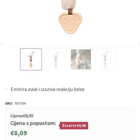
Emitira zvuk i izaziva reakciju bebe.
SKU:
957064
Cijena:
€8,99
Cijena s popustom:
Štedite €0,90
€8,09