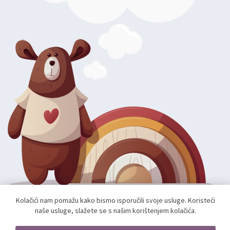
Kolačići nam pomažu kako bismo isporučili svoje usluge. Koristeći
naše usluge, slažete se s našim korištenjem kolačića.
Autorska prava; 2026 mae.hr. Sva prava pridržana.
Web shop izradio:
unamente.agency