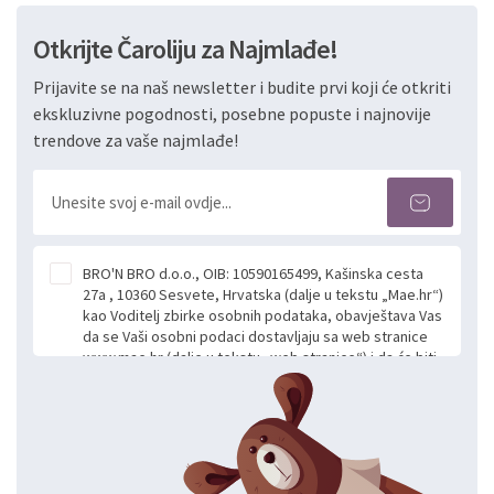
Otkrijte Čaroliju za Najmlađe!
Prijavite se na naš newsletter i budite prvi koji će otkriti
ekskluzivne pogodnosti, posebne popuste i najnovije
trendove za vaše najmlađe!
BRO'N BRO d.o.o., OIB: 10590165499, Kašinska cesta
27a , 10360 Sesvete, Hrvatska (dalje u tekstu „Mae.hr“)
kao Voditelj zbirke osobnih podataka, obavještava Vas
da se Vaši osobni podaci dostavljaju sa web stranice
www.mae.hr (dalje u tekstu „web stranice“) i da će biti
obrađeni. Prihvaćanjem ove Izjave smatra se da
slobodno i izričito dajete privolu za prikupljanje i daljnju
obradu Vaših osobnih podataka koje ustupate Mae.hr
putem ovih web stranica u svrhu odgovora i daljnje
komunikacije na Vaš upit poslan kroz kontakt obrazac.
Radi se o dobrovoljnom davanju podataka te ovu