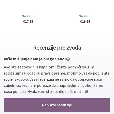
Na zalihi
Na zalihi
€17,95
€19,95
Recenzije proizvoda
Vaše mišljenje nam je dragocjeno!
😊
Ako ste zadovoljni s kupnjom i želite pomoći drugim
roditeljima u odabiru prave opreme, molimo vas da podijelite
svoje iskustvo. Vaša recenzija ne samo da obogaćuje našu
zajednicu, već nam pomaže da unaprijedimo i poboljšamo
našu ponudu. Hvala vam što ste dio naše obitelji!
Napišite recenziju