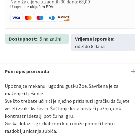
Najniža cijena u zadnjih 30 dana:
€8,09
U cijenu je uključen PDV.
Dostupnost:
5 na zalihi
Vrijeme isporuke:
od 3 do 8 dana
Puni opis proizvoda
Upoznajte mekanu i ugodnu gusku Zoe. Savršena je za
maženje i tješenje.
Sve što trebate učiniti je nježno pritisnuti igračku da čujete
veseli zvuk skvičavca. Šuštanje krila privlači pažnju, dok
kontrastni detalji potiču na igru.
Guska dolazi s grickalicom koja može pomoći bebi u
razdoblju nicanja zubića.