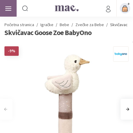
0
Početna stranica
/
Igračke
/
Bebe
/
Zvečke za Bebe
/
Skvičavac G
Skvičavac Goose Zoe BabyOno
-9%