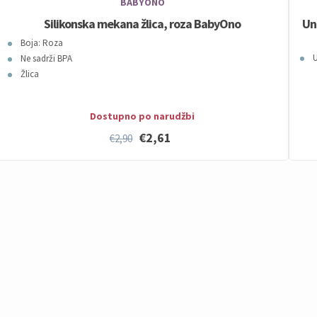
BABYONO
Silikonska mekana žlica, roza BabyOno
Un
Boja: Roza
U
Ne sadrži BPA
Žlica
Dostupno po narudžbi
€2,61
€2,90