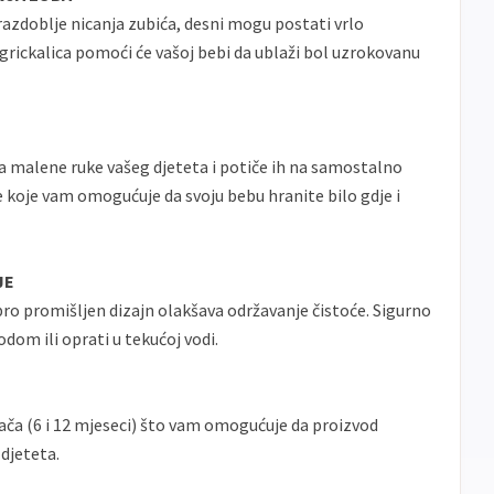
razdoblje nicanja zubića, desni mogu postati vrlo
 grickalica pomoći će vašoj bebi da ublaži bol uzrokovanu
za malene ruke vašeg djeteta i potiče ih na samostalno
je koje vam omogućuje da svoju bebu hranite bilo gdje i
JE
bro promišljen dizajn olakšava održavanje čistoće. Sigurno
om ili oprati u tekućoj vodi.
isača (6 i 12 mjeseci) što vam omogućuje da proizvod
 djeteta.