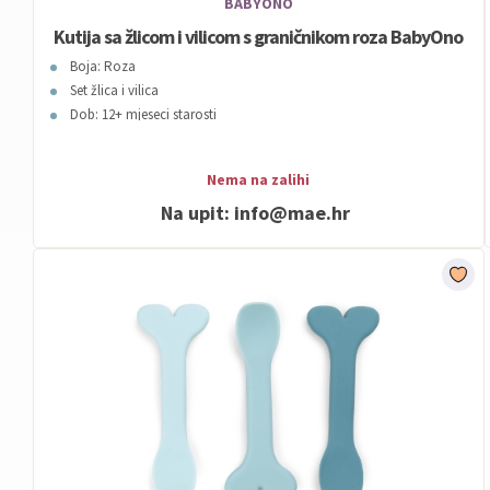
BABYONO
Kutija sa žlicom i vilicom s graničnikom roza BabyOno
Boja: Roza
Set žlica i vilica
Dob: 12+ mjeseci starosti
Nema na zalihi
Na upit:
info@mae.hr