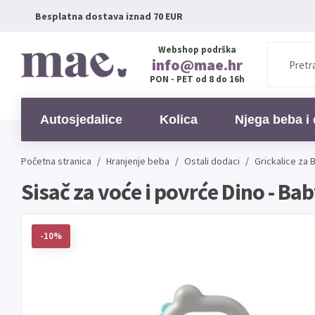
Besplatna dostava iznad 70 EUR
Webshop podrška
info@mae.hr
PON - PET od 8 do 16h
Autosjedalice
Kolica
Njega beba i 
Početna stranica
/
Hranjenje beba
/
Ostali dodaci
/
Grickalice za
Sisač za voće i povrće Dino - B
-10%