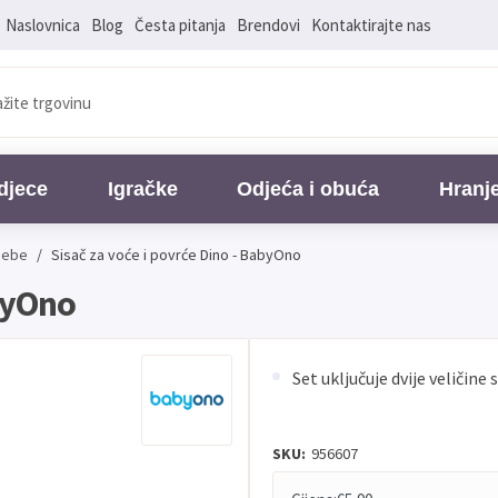
Naslovnica
Blog
Česta pitanja
Brendovi
Kontaktirajte nas
djece
Igračke
Odjeća i obuća
Hranj
 Bebe
/
Sisač za voće i povrće Dino - BabyOno
abyOno
Set uključuje dvije veličine 
SKU:
956607