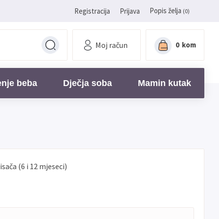
Popis želja
Registracija
Prijava
(0)
Moj račun
0
kom
enje beba
Dječja soba
Mamin kutak
sisača (6 i 12 mjeseci)