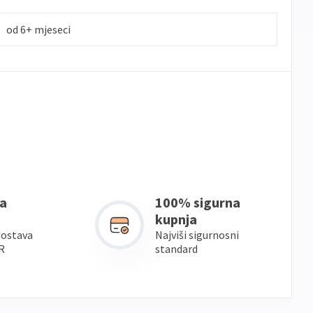
od 6+ mjeseci
a
100% sigurna
kupnja
dostava
Najviši sigurnosni
R
standard