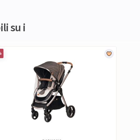
li su i
%