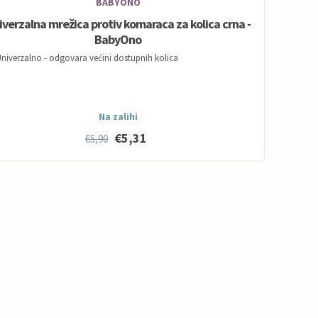
BABYONO
iverzalna mrežica protiv komaraca za kolica crna -
BabyOno
niverzalno - odgovara većini dostupnih kolica
Na zalihi
€5,31
€5,90