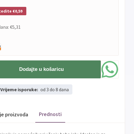
tedite €0,59
dana:
€5,31
Dodajte u košaricu
Vrijeme isporuke:
od 3 do 8 dana
Prednosti
ije proizvoda