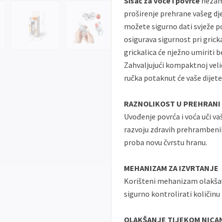
Sisač za voće i povrće
nezamj
proširenje prehrane vašeg dje
možete sigurno dati svježe povr
osigurava sigurnost pri gricka
grickalica će nježno umiriti b
Zahvaljujući kompaktnoj velič
ručka potaknut će vaše dijet
RAZNOLIKOST U PREHRANI
Uvođenje povrća i voća uči vaš
razvoju zdravih prehrambenih 
proba novu čvrstu hranu.
MEHANIZAM ZA IZVRTANJE
Korišteni mehanizam olakšava
sigurno kontrolirati količinu
OLAKŠANJE TIJEKOM NICA