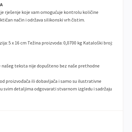
A
 je rješenje koje vam omogućuje kontrolu količine
tičan način i održava silikonski vrh čistim.
ija: 5 x 16 cm Težina proizvoda: 0,0700 kg Kataloški broj:
e našeg teksta nije dopušteno bez naše prethodne
od proizvođača ili dobavljača i samo su ilustrativne
 u svim detaljima odgovarati stvarnom izgledu i sadržaju