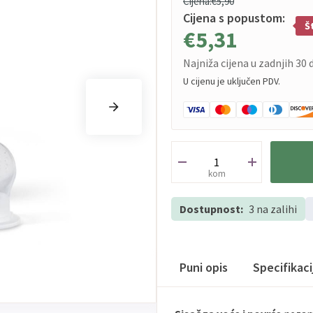
Cijena:
€5,90
Cijena s popustom:
Š
€5,31
Najniža cijena u zadnjih 30 
U cijenu je uključen PDV.
kom
Dostupnost:
3 na zalihi
Puni opis
Specifikac