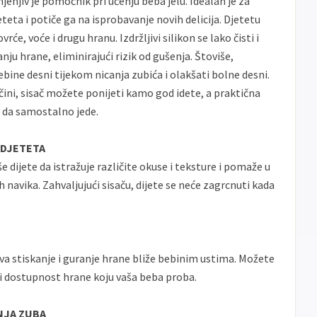
enjiv je pomoćnik pri učenju beba jelu. Idealan je za
teta i potiče ga na isprobavanje novih delicija. Djetetu
će, voće i drugu hranu. Izdržljivi silikon se lako čisti i
nju hrane, eliminirajući rizik od gušenja. Štoviše,
ebine desni tijekom nicanja zubića i olakšati bolne desni.
ini, sisač možete ponijeti kamo god idete, a praktična
e da samostalno jede.
 DJETETA
e dijete da istražuje različite okuse i teksture i pomaže u
navika. Zahvaljujući sisaču, dijete se neće zagrcnuti kada
 stiskanje i guranje hrane bliže bebinim ustima. Možete
 i dostupnost hrane koju vaša beba proba.
NJA ZUBA