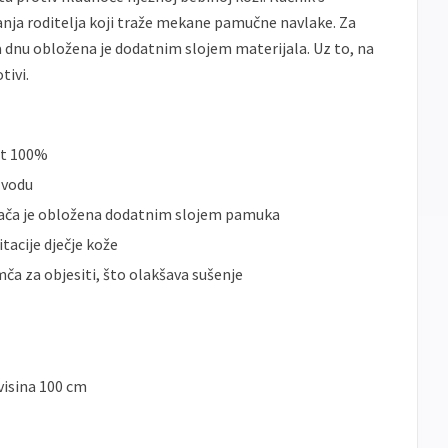
nja roditelja koji traže mekane pamučne navlake. Za
a dnu obložena je dodatnim slojem materijala. Uz to, na
tivi.
st 100%
 vodu
jača je obložena dodatnim slojem pamuka
itacije dječje kože
mča za objesiti, što olakšava sušenje
 visina 100 cm