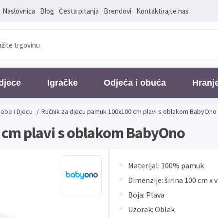
Naslovnica
Blog
Česta pitanja
Brendovi
Kontaktirajte nas
djece
Igračke
Odjeća i obuća
Hranj
Bebe i Djecu
/
Ručnik za djecu pamuk 100x100 cm plavi s oblakom BabyOno
 cm plavi s oblakom BabyOno
Materijal: 100% pamuk
Dimenzije: širina 100 cm x 
Boja: Plava
Uzorak: Oblak