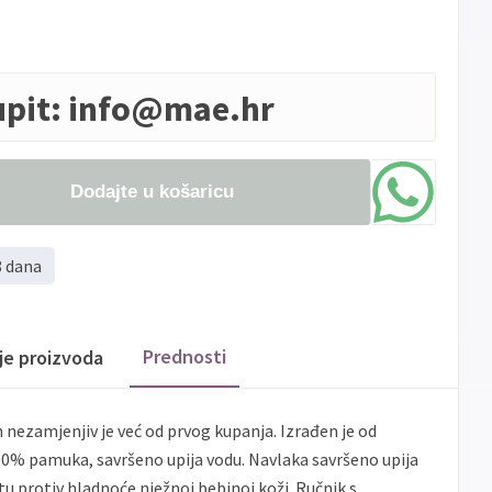
upit:
info@mae.hr
Dodajte u košaricu
8 dana
Prednosti
ije proizvoda
nezamjenjiv je već od prvog kupanja. Izrađen je od
0% pamuka, savršeno upija vodu. Navlaka savršeno upija
itu protiv hladnoće nježnoj bebinoj koži. Ručnik s