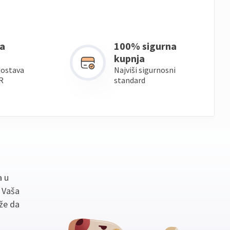
a
100% sigurna
kupnja
dostava
Najviši sigurnosni
R
standard
a u
. Vaša
že da