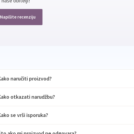
 naše obitelji!
Napišite recenziju
Kako naručiti proizvod?
Kako otkazati narudžbu?
Kako se vrši isporuka?
Što ako mi proizvod ne odgovara?