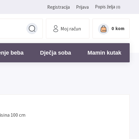
Popis želja
Registracija
Prijava
(0)
Moj račun
0
kom
enje beba
Dječja soba
Mamin kutak
visina 100 cm