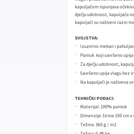
kapuljačom ispunjava očekiva
dječju udobnost, kapuljača n
kapuljači su našiveni razni mo
SVOJSTVA:
Izuzetno mekan i pahulja
Pamuk koji savršeno upija
Za dječju udobnost, kapul
Savršeno upija vlagu bez ir
Na kapuljači je našivena o
TEHNIČKI PODACI:
Materijal: 100% pamuk
Dimenzije: širina 100 cm x
Težina: 360 g / m2
Težina: 0,48 kg