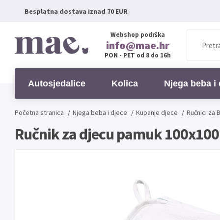
Besplatna dostava iznad 70 EUR
Webshop podrška
info@mae.hr
PON - PET od 8 do 16h
Autosjedalice
Kolica
Njega beba i 
Početna stranica
/
Njega beba i djece
/
Kupanje djece
/
Ručnici za 
Ručnik za djecu pamuk 100x100