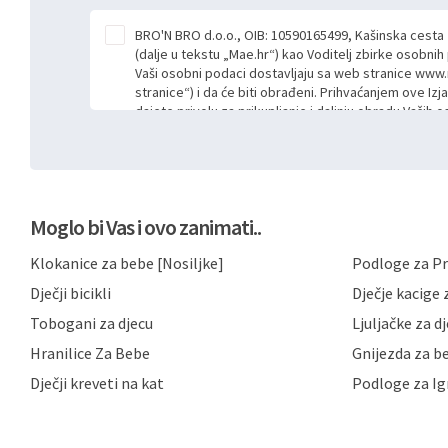
BRO'N BRO d.o.o., OIB: 10590165499, Kašinska cesta
(dalje u tekstu „Mae.hr“) kao Voditelj zbirke osobni
Vaši osobni podaci dostavljaju sa web stranice www.
stranice“) i da će biti obrađeni. Prihvaćanjem ove Izj
dajete privolu za prikupljanje i daljnju obradu Vaših
Mae.hr putem ovih web stranica u svrhu odgovora i da
poslan kroz kontakt obrazac. Radi se o dobrovoljno
niste dužni prihvatiti odnosno niste dužni unositi s
prijavnih formi/obrazaca dostupnih na ovim web str
Vašim osobnim podacima postupati sukladno Općoj ur
Moglo bi Vas i ovo zanimati..
možete pročitati ovdje, sukladno Politici privatnosti 
ovdje i sukladno drugim primjenjivim propisima Repub
Klokanice za bebe [Nosiljke]
Podloge za Pr
primjenu odgovarajućih tehničkih i sigurnosnih mjer
neovlaštenog pristupa, zlouporabe, otkrivanja, gubitka
Dječji bicikli
Dječje kacige z
privatnost svojih korisnika i posjetitelja web stranic
podataka te omogućava pristup i priopćavanje osob
Tobogani za djecu
Ljuljačke za d
zaposlenicima kojima su isti potrebni radi provedbe n
Hranilice Za Bebe
Gnijezda za b
trećim osobama samo u slučajevima koji su dozvolj
možete u svako doba, u potpunosti ili djelomice, be
Dječji kreveti na kat
Podloge za Ig
dane privole i zatražiti prestanak aktivnosti obrade
privole možete podnijeti poštom na gore navedenu a