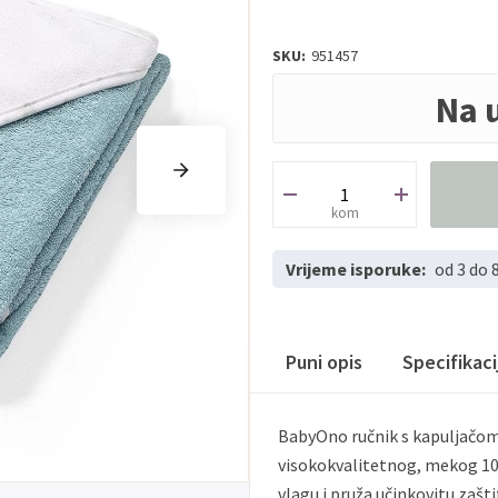
SKU:
951457
Na 
kom
Vrijeme isporuke:
od 3 do 
Puni opis
Specifikac
BabyOno ručnik s kapuljačom 
visokokvalitetnog, mekog 10
vlagu i pruža učinkovitu zašt