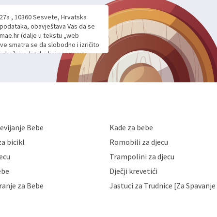
 27a , 10360 Sesvete, Hrvatska
h podataka, obavještava Vas da se
mae.hr (dalje u tekstu „web
ave smatra se da slobodno i izričito
 osobnih podataka koje ustupate
ljnje komunikacije na Vaš upit
m davanju podataka te ovu Izjavu
voje osobne podatke u jednu od
anicama. BRO'N BRO d.o.o. će s
edbi o zaštiti podataka koju
i kolačića koju možete pročitati
like Hrvatske, a uvijek uz
evijanje Bebe
Kade za bebe
a zaštite osobnih podataka od
 ili uništenja. Mae.hr štiti
a bicikl
Romobili za djecu
a, čuva povjerljivost Vaših osobnih
nih podataka samo onim svojim
jecu
Trampolini za djecu
jihovih poslovnih aktivnosti, a
ebe
Dječji krevetići
eni zakonima. Napominjemo da
z naknade i objašnjenja odustati od
ranje za Bebe
Jastuci za Trudnice [Za Spavanje 
 Vaših osobnih podataka. Opoziv
dresu ili e-mailom na adresu: