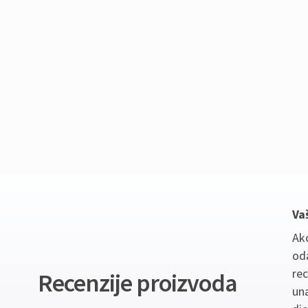
Va
Ako
oda
re
Recenzije proizvoda
un