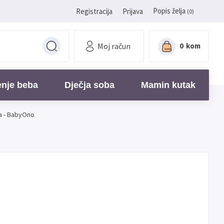
Popis želja
Registracija
Prijava
(0)
Moj račun
0
kom
enje beba
Dječja soba
Mamin kutak
na - BabyOno