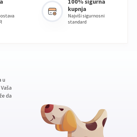
a
100% sigurna
kupnja
dostava
Najviši sigurnosni
R
standard
a u
. Vaša
že da