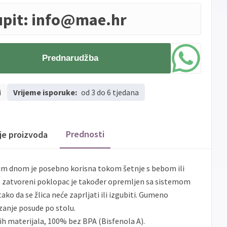
upit:
info@mae.hr
Prednarudžba
i
Vrijeme isporuke:
od 3 do 6 tjedana
Prednosti
ije proizvoda
im dnom je posebno korisna tokom šetnje s bebom ili
to zatvoreni poklopac je također opremljen sa sistemom
ko da se žlica neće zaprljati ili izgubiti. Gumeno
izanje posude po stolu.
ih materijala, 100% bez BPA (Bisfenola A).