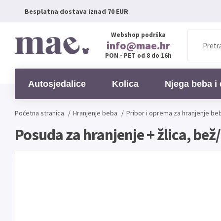
Besplatna dostava iznad 70 EUR
Webshop podrška
info@mae.hr
PON - PET od 8 do 16h
Autosjedalice
Kolica
Njega beba i 
Početna stranica
/
Hranjenje beba
/
Pribor i oprema za hranjenje be
Posuda za hranjenje + žlica, be