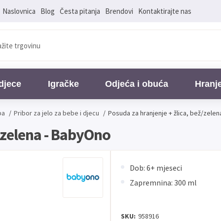
Naslovnica
Blog
Česta pitanja
Brendovi
Kontaktirajte nas
djece
Igračke
Odjeća i obuća
Hranj
ba
/
Pribor za jelo za bebe i djecu
/
Posuda za hranjenje + žlica, bež/zele
ž/zelena - BabyOno
Dob: 6+ mjeseci
Zapremnina: 300 ml
SKU:
958916