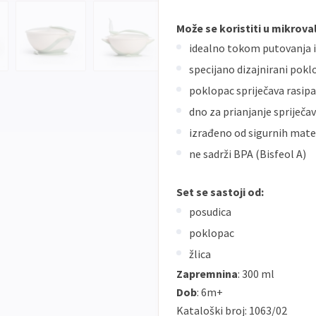
Može se koristiti u mikrovaln
idealno tokom putovanja i 
specijano dizajnirani pokl
poklopac spriječava rasip
dno za prianjanje spriječa
izrađeno od sigurnih mate
ne sadrži BPA (Bisfeol A)
Set se sastoji od:
posudica
poklopac
žlica
Zapremnina
: 300 ml
Dob
: 6m+
Kataloški broj: 1063/02