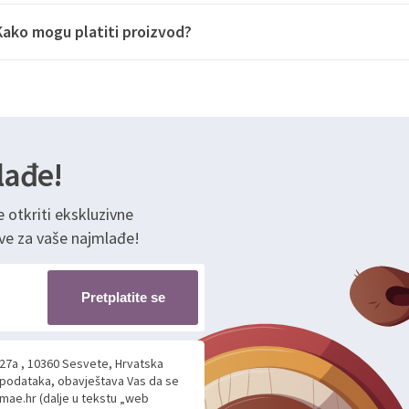
Kako mogu platiti proizvod?
lađe!
e otkriti ekskluzivne
ve za vaše najmlađe!
Pretplatite se
 27a , 10360 Sesvete, Hrvatska
h podataka, obavještava Vas da se
mae.hr (dalje u tekstu „web