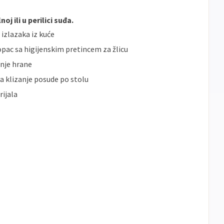
oj ili u perilici suđa.
izlazaka iz kuće
opac sa higijenskim pretincem za žlicu
anje hrane
va klizanje posude po stolu
rijala