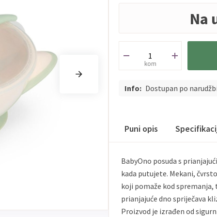
Na 
kom
Info:
Dostupan po narudžb
Puni opis
Specifikac
BabyOno posuda s prianjajuć
kada putujete. Mekani, čvrs
koji pomaže kod spremanja, ta
prianjajuće dno spriječava kl
Proizvod je izrađen od sigurn