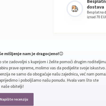
Besplatn
dostava
Besplatna 
iznad 70 EU
še mišljenje nam je dragocjeno!
😊
 ste zadovoljni s kupnjom i želite pomoći drugim roditeljim
biru prave opreme, molimo vas da podijelite svoje iskustvo
cenzija ne samo da obogaćuje našu zajednicu, već nam poma
aprijedimo i poboljšamo našu ponudu. Hvala vam što ste
 naše obitelji!
Napišite recenziju