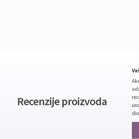
Va
Ako
oda
re
Recenzije proizvoda
un
dio