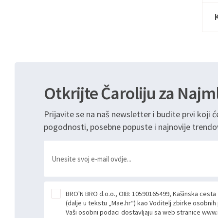
Otkrijte Čaroliju za Najm
Prijavite se na naš newsletter i budite prvi koji ć
pogodnosti, posebne popuste i najnovije trendo
BRO'N BRO d.o.o., OIB: 10590165499, Kašinska cesta
(dalje u tekstu „Mae.hr“) kao Voditelj zbirke osobni
Vaši osobni podaci dostavljaju sa web stranice www.