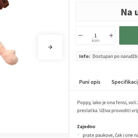
Na 
kom
Info:
Dostupan po narudžb
Puni opis
Specifikac
Poppy, iako je ona fensi, vol
preslatka. Uživa provoditi vr
Zajedno
:
prate paukove, čak i one n