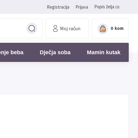
Popis želja
Registracija
Prijava
(0)
Moj račun
0
kom
enje beba
Dječja soba
Mamin kutak