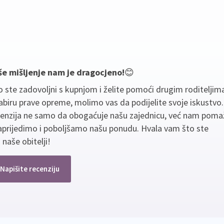
še mišljenje nam je dragocjeno!
😊
 ste zadovoljni s kupnjom i želite pomoći drugim roditeljim
biru prave opreme, molimo vas da podijelite svoje iskustvo
cenzija ne samo da obogaćuje našu zajednicu, već nam poma
aprijedimo i poboljšamo našu ponudu. Hvala vam što ste
 naše obitelji!
Napišite recenziju