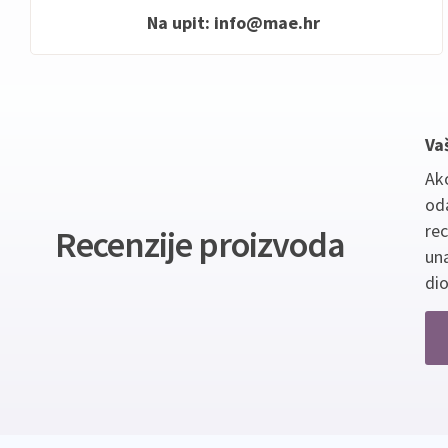
Na upit:
info@mae.hr
Va
Ako
oda
re
Recenzije proizvoda
un
dio