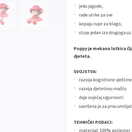
jedu jagode,
rade utrke za sve
kopaju rupe za blago,
stoje jedan iza drugoga uz 
Poppy je mekana lutkica čija
djeteta.
SVOJSTVA:
razvija kognitivne vještine
razvija djetetovu maštu
daje osjećaj sigurnosti
savršena je za prvu umilja
TEHNIČKI PODACI:
materijal: 100% poliester