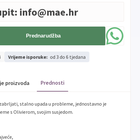
upit:
info@mae.hr
Prednarudžba
i
Vrijeme isporuke:
od 3 do 6 tjedana
Prednosti
ije proizvoda
i zabrljati, stalno upada u probleme, jednostavno je
ijeme s Olivierom, svojim susjedom.
ajveće,