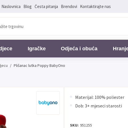
Naslovnica
Blog
Česta pitanja
Brendovi
Kontaktirajte nas
djece
Igračke
Odjeća i obuća
Hranj
djecu
/
Plišanac lutka Poppy BabyOno
Materijal: 100% poliester
Dob: 3+ mjeseci starosti
SKU:
951255