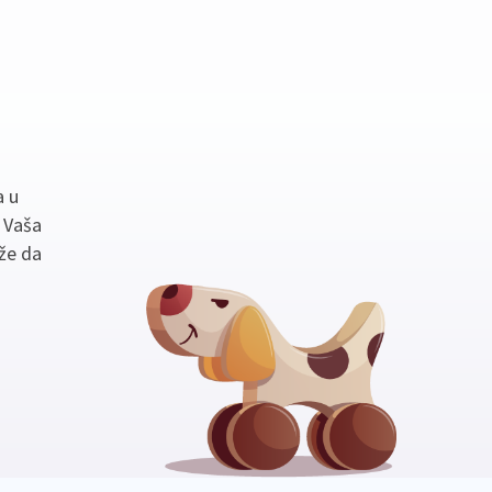
a u
. Vaša
že da