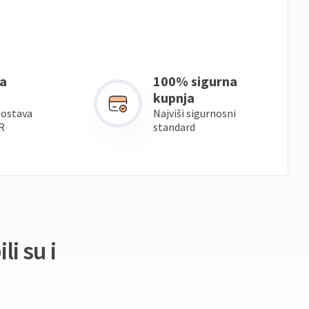
a
100% sigurna
kupnja
dostava
Najviši sigurnosni
R
standard
li su i