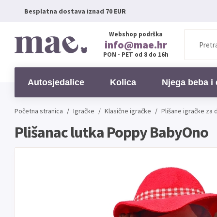
Besplatna dostava iznad 70 EUR
Webshop podrška
info@mae.hr
PON - PET od 8 do 16h
Autosjedalice
Kolica
Njega beba i 
Početna stranica
/
Igračke
/
Klasične igračke
/
Plišane igračke za 
Plišanac lutka Poppy BabyOno