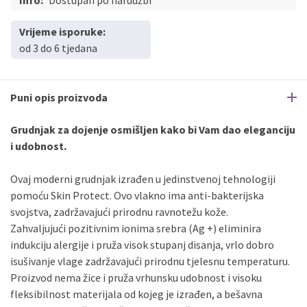
Info:
Dostupan po narudžbi
Vrijeme isporuke:
od 3 do 6 tjedana
Puni opis proizvoda
Grudnjak za dojenje osmišljen kako bi Vam dao eleganciju
i udobnost.
Ovaj moderni grudnjak izrađen u jedinstvenoj tehnologiji
pomoću Skin Protect. Ovo vlakno ima anti-bakterijska
svojstva, zadržavajući prirodnu ravnotežu kože.
Zahvaljujući pozitivnim ionima srebra (Ag +) eliminira
indukciju alergije i pruža visok stupanj disanja, vrlo dobro
isušivanje vlage zadržavajući prirodnu tjelesnu temperaturu.
Proizvod nema žice i pruža vrhunsku udobnost i visoku
fleksibilnost materijala od kojeg je izrađen, a bešavna