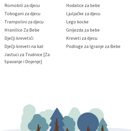
korisnika i posjetitelja web stranica, čuva povjerljivost
Romobili za djecu
Hodalice za bebe
Vaših osobnih podataka te omogućava pristup i
Tobogani za djecu
Ljuljačke za djecu
priopćavanje osobnih podataka samo onim svojim
zaposlenicima kojima su isti potrebni radi provedbe
Trampolini za djecu
Lego kocke
njihovih poslovnih aktivnosti, a trećim osobama samo u
Hranilice Za Bebe
Gnijezda za bebe
slučajevima koji su dozvoljeni zakonima. Napominjemo
da možete u svako doba, u potpunosti ili djelomice,
Dječji krevetići
Kreveti za djecu
bez naknade i objašnjenja odustati od dane privole i
Dječji kreveti na kat
Podloge za Igranje za Bebe
zatražiti prestanak aktivnosti obrade Vaših osobnih
Jastuci za Trudnice [Za
podataka. Opoziv privole možete podnijeti poštom na
gore navedenu adresu ili e-mailom na adresu:
Spavanje i Dojenje]