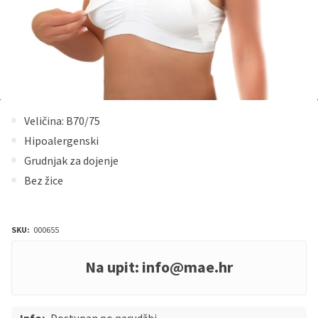
Veličina: B70/75
Hipoalergenski
Grudnjak za dojenje
Bez žice
SKU:
000655
Na upit:
info@mae.hr