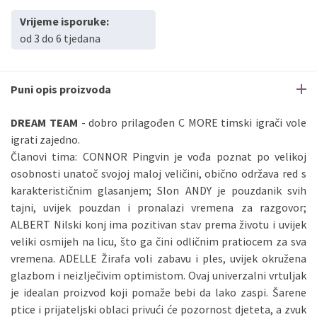
Vrijeme isporuke:
od 3 do 6 tjedana
Puni opis proizvoda
DREAM TEAM
- dobro prilagođen C MORE timski igrači vole
igrati zajedno.
Članovi tima: CONNOR Pingvin je vođa poznat po velikoj
osobnosti unatoč svojoj maloj veličini, obično održava red s
karakterističnim glasanjem; Slon ANDY je pouzdanik svih
tajni, uvijek pouzdan i pronalazi vremena za razgovor;
ALBERT Nilski konj ima pozitivan stav prema životu i uvijek
veliki osmijeh na licu, što ga čini odličnim pratiocem za sva
vremena. ADELLE Žirafa voli zabavu i ples, uvijek okružena
glazbom i neizlječivim optimistom. Ovaj univerzalni vrtuljak
je idealan proizvod koji pomaže bebi da lako zaspi. Šarene
ptice i prijateljski oblaci privući će pozornost djeteta, a zvuk