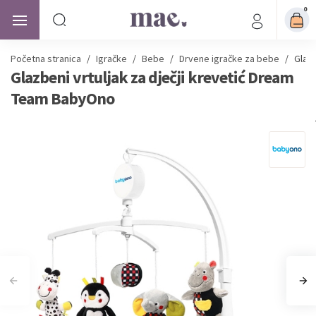
0
Početna stranica
/
Igračke
/
Bebe
/
Drvene igračke za bebe
/
Glazb
Glazbeni vrtuljak za dječji krevetić Dream
Team BabyOno