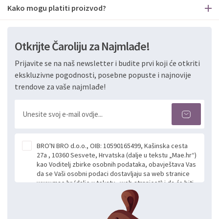
Kako mogu platiti proizvod?
Otkrijte Čaroliju za Najmlađe!
Prijavite se na naš newsletter i budite prvi koji će otkriti
ekskluzivne pogodnosti, posebne popuste i najnovije
trendove za vaše najmlađe!
BRO'N BRO d.o.o., OIB: 10590165499, Kašinska cesta
27a , 10360 Sesvete, Hrvatska (dalje u tekstu „Mae.hr“)
kao Voditelj zbirke osobnih podataka, obavještava Vas
da se Vaši osobni podaci dostavljaju sa web stranice
www.mae.hr (dalje u tekstu „web stranice“) i da će biti
obrađeni. Prihvaćanjem ove Izjave smatra se da
slobodno i izričito dajete privolu za prikupljanje i daljnju
obradu Vaših osobnih podataka koje ustupate Mae.hr