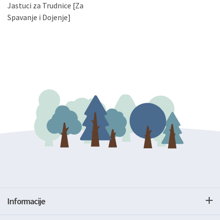
Jastuci za Trudnice [Za
podataka. Opoziv privole možete podnijeti poštom na
gore navedenu adresu ili e-mailom na adresu:
Spavanje i Dojenje]
Informacije