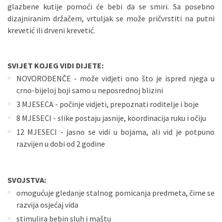
glazbene kutije pomoći će bebi da se smiri. Sa posebno
dizajniranim držačem, vrtuljak se može pričvrstiti na putni
krevetić ili drveni krevetić.
SVIJET KOJEG VIDI DIJETE:
NOVOROĐENČE - može vidjeti ono što je ispred njega u
crno-bijeloj boji samo u neposrednoj blizini
3 MJESECA - počinje vidjeti, prepoznati roditelje i boje
8 MJESECI - slike postaju jasnije, koordinacija ruku i očiju
12 MJESECI - jasno se vidi u bojama, ali vid je potpuno
razvijen u dobi od 2 godine
SVOJSTVA:
omogućuje gledanje stalnog pomicanja predmeta, čime se
razvija osjećaj vida
stimulira bebin sluh i maštu