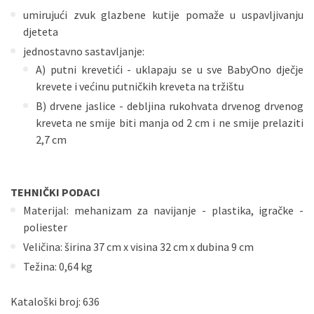
umirujući zvuk glazbene kutije pomaže u uspavljivanju
djeteta
jednostavno sastavljanje:
A) putni krevetići - uklapaju se u sve BabyOno dječje
krevete i većinu putničkih kreveta na tržištu
B) drvene jaslice - debljina rukohvata drvenog drvenog
kreveta ne smije biti manja od 2 cm i ne smije prelaziti
2,7 cm
TEHNIČKI PODACI
Materijal: mehanizam za navijanje - plastika, igračke -
poliester
Veličina: širina 37 cm x visina 32 cm x dubina 9 cm
Težina: 0,64 kg
Kataloški broj: 636