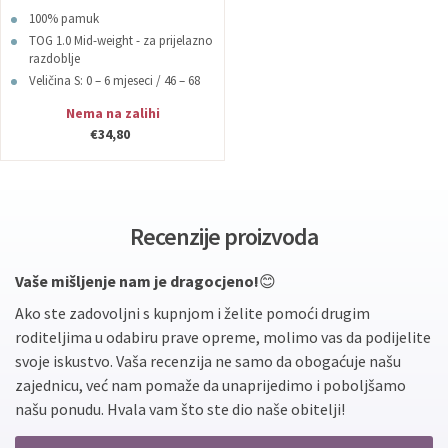
100% pamuk
TOG 1.0 Mid-weight - za prijelazno
razdoblje
Veličina S: 0 – 6 mjeseci / 46 – 68
cm / 11,3 kg
Nema na zalihi
€34,80
Recenzije proizvoda
Vaše mišljenje nam je dragocjeno!
😊
Ako ste zadovoljni s kupnjom i želite pomoći drugim
roditeljima u odabiru prave opreme, molimo vas da podijelite
svoje iskustvo. Vaša recenzija ne samo da obogaćuje našu
zajednicu, već nam pomaže da unaprijedimo i poboljšamo
našu ponudu. Hvala vam što ste dio naše obitelji!