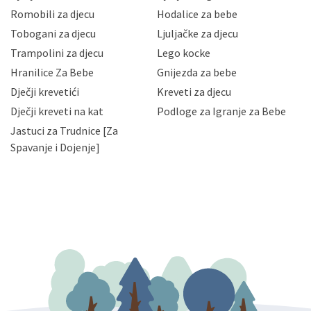
korisnika i posjetitelja web stranica, čuva povjerljivost
Romobili za djecu
Hodalice za bebe
Vaših osobnih podataka te omogućava pristup i
Tobogani za djecu
Ljuljačke za djecu
priopćavanje osobnih podataka samo onim svojim
zaposlenicima kojima su isti potrebni radi provedbe
Trampolini za djecu
Lego kocke
njihovih poslovnih aktivnosti, a trećim osobama samo u
Hranilice Za Bebe
Gnijezda za bebe
slučajevima koji su dozvoljeni zakonima. Napominjemo
da možete u svako doba, u potpunosti ili djelomice,
Dječji krevetići
Kreveti za djecu
bez naknade i objašnjenja odustati od dane privole i
Dječji kreveti na kat
Podloge za Igranje za Bebe
zatražiti prestanak aktivnosti obrade Vaših osobnih
Jastuci za Trudnice [Za
podataka. Opoziv privole možete podnijeti poštom na
gore navedenu adresu ili e-mailom na adresu:
Spavanje i Dojenje]