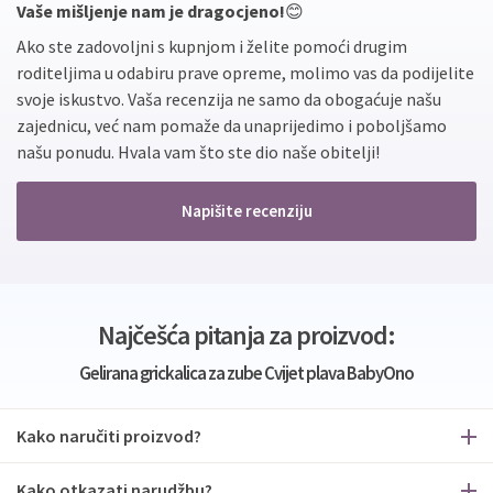
Vaše mišljenje nam je dragocjeno!
😊
Ako ste zadovoljni s kupnjom i želite pomoći drugim
roditeljima u odabiru prave opreme, molimo vas da podijelite
svoje iskustvo. Vaša recenzija ne samo da obogaćuje našu
zajednicu, već nam pomaže da unaprijedimo i poboljšamo
našu ponudu. Hvala vam što ste dio naše obitelji!
Napišite recenziju
Najčešća pitanja za proizvod:
Gelirana grickalica za zube Cvijet plava BabyOno
Kako naručiti proizvod?
Kako otkazati narudžbu?