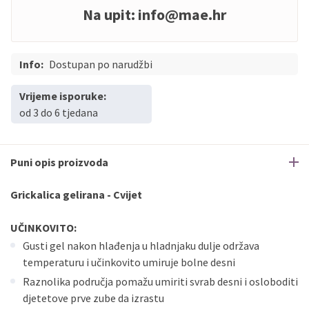
Na upit:
info@mae.hr
Info:
Dostupan po narudžbi
Vrijeme isporuke:
od 3 do 6 tjedana
Puni opis proizvoda
Grickalica gelirana - Cvijet
UČINKOVITO:
Gusti gel nakon hlađenja u hladnjaku dulje održava
temperaturu i učinkovito umiruje bolne desni
Raznolika područja pomažu umiriti svrab desni i osloboditi
djetetove prve zube da izrastu