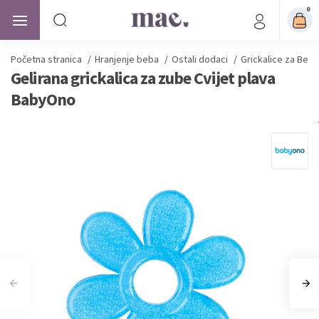
0
Početna stranica
/
Hranjenje beba
/
Ostali dodaci
/
Grickalice za Beb
Gelirana grickalica za zube Cvijet plava
BabyOno