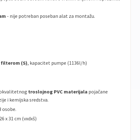
sam
- nije potreban poseban alat za montažu.
s
filterom (S)
, kapacitet pumpe (1136l/h)
okvalitetnog
troslojnog PVC materijala
pojačane
ije i kemijska sredstva.
3 osobe.
26 x 31 cm (vxdxš)