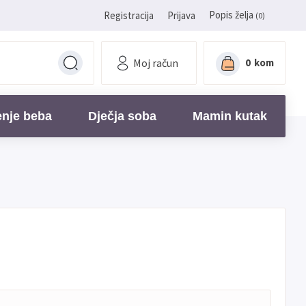
Popis želja
Registracija
Prijava
(0)
Moj račun
0
kom
enje beba
Dječja soba
Mamin kutak