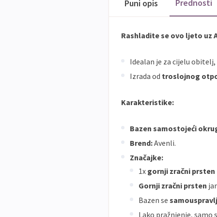
Prednosti
Puni opis
Rashladite se ovo ljeto uz
Idealan je za cijelu obitelj,
Izrada od
troslojnog otp
Karakteristike:
Bazen samostojeći okrug
Brend:
Avenli.
Značajke:
1x
gornji zračni prste
Gornji zračni prsten
jam
Bazen se
samouspravl
Lako pražnjenje, samo s