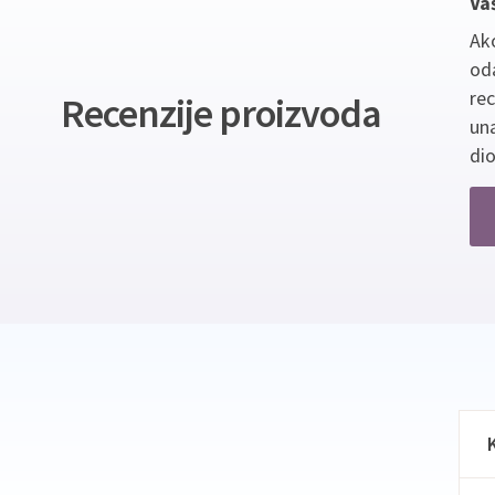
Va
Ako
oda
re
Recenzije proizvoda
un
dio