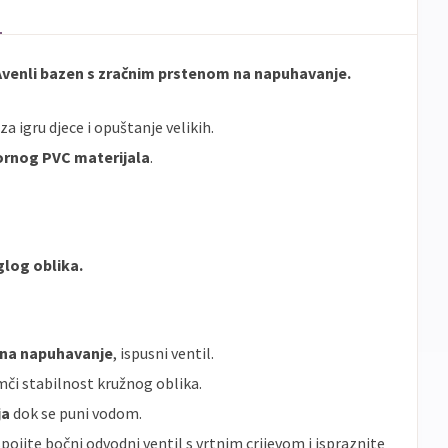
 Avenli bazen s zračnim prstenom na napuhavanje.
 za igru djece i opuštanje velikih.
ornog PVC materijala
.
log oblika.
n na napuhavanje
, ispusni ventil.
či stabilnost kružnog oblika.
ja
dok se puni vodom.
pojite bočni odvodni ventil s vrtnim crijevom i ispraznite