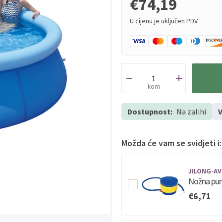
€74,19
U cijenu je uključen PDV.
kom
Dostupnost:
Na zalihi
V
Možda će vam se svidjeti i:
JILONG-AV
Nožna pu
€6,71