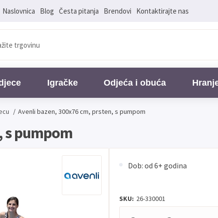
Naslovnica
Blog
Česta pitanja
Brendovi
Kontaktirajte nas
djece
Igračke
Odjeća i obuća
Hranj
jecu
/
Avenli bazen, 300x76 cm, prsten, s pumpom
n, s pumpom
Dob: od 6+ godina
SKU:
26-330001