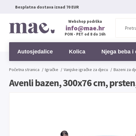
Besplatna dostava iznad 70 EUR
Webshop podrška
info@mae.hr
PON - PET od 8 do 16h
Autosjedalice
Kolica
Njega beba i 
Početna stranica
/
Igračke
/
Vanjske igračke za djecu
/
Bazeni za d
Avenli bazen, 300x76 cm, prste