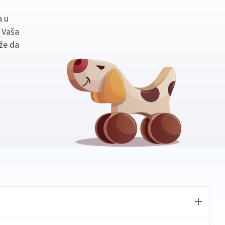
a u
. Vaša
že da