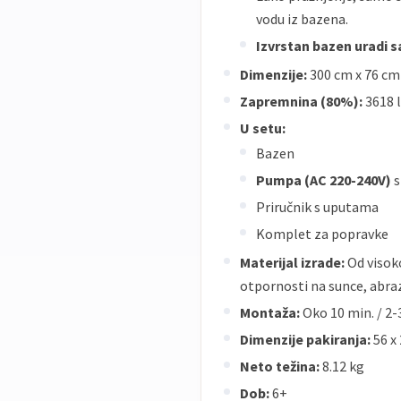
vodu iz bazena.
Izvrstan bazen uradi 
Dimenzije:
300 cm x 76 cm
Zapremnina (80%):
3618 l
U setu:
Bazen
Pumpa (AC 220-240V)
Priručnik s uputama
Komplet za popravke
Materijal izrade:
Od visok
otpornosti na sunce, abraz
Montaža:
Oko 10 min. / 2-
Dimenzije pakiranja:
56 x 
Neto težina:
8.12 kg
Dob:
6+