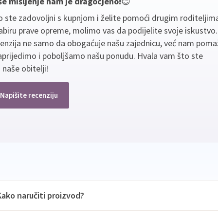
še mišljenje nam je dragocjeno!
😊
 ste zadovoljni s kupnjom i želite pomoći drugim roditeljim
biru prave opreme, molimo vas da podijelite svoje iskustvo
cenzija ne samo da obogaćuje našu zajednicu, već nam poma
aprijedimo i poboljšamo našu ponudu. Hvala vam što ste
 naše obitelji!
Napišite recenziju
Kako naručiti proizvod?