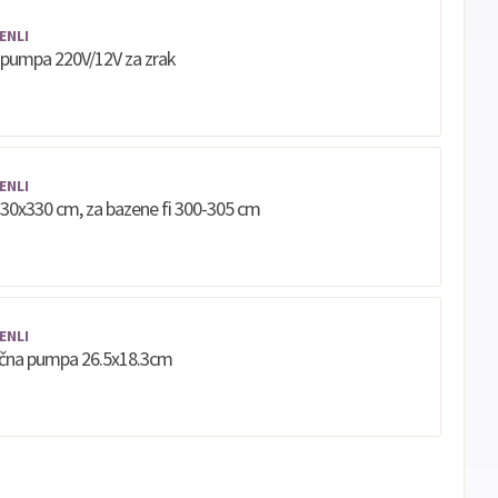
banke
ENLI
ECC
Discover
Jednokratno
a pumpa 220V/12V za zrak
ENLI
30x330 cm, za bazene fi 300-305 cm
ENLI
čna pumpa 26.5x18.3cm