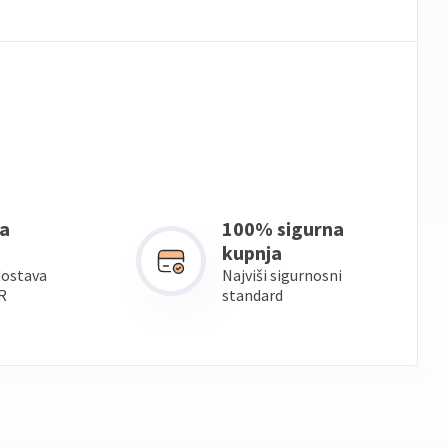
a
100% sigurna
kupnja
dostava
Najviši sigurnosni
R
standard