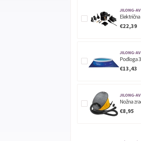
JILONG-AV
Električn
€22,39
JILONG-AV
Podloga 3
€13,43
JILONG-AV
Nožna zra
€8,95