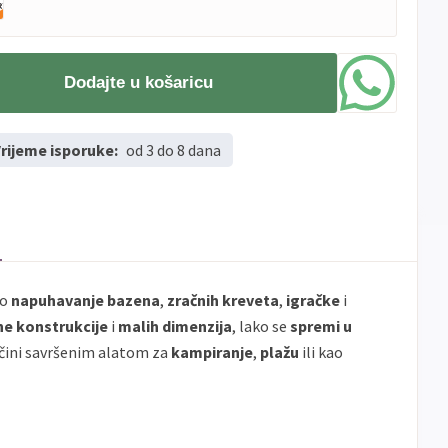
Dodajte u košaricu
rijeme isporuke:
od 3 do 8 dana
no
napuhavanje
bazena
,
zračnih kreveta
,
igračke
i
ne konstrukcije
i
malih dimenzija
, lako se
spremi u
e čini savršenim alatom za
kampiranje
,
plažu
ili kao