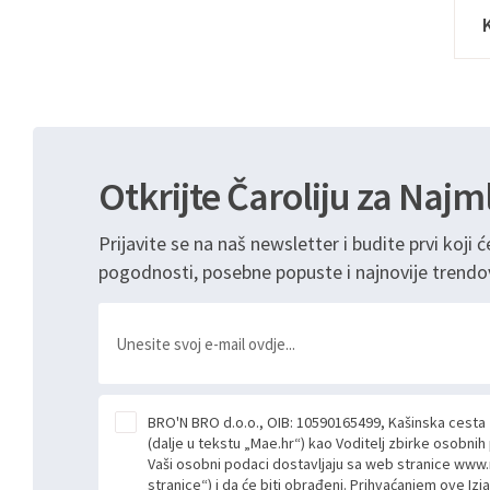
Otkrijte Čaroliju za Najm
Prijavite se na naš newsletter i budite prvi koji ć
pogodnosti, posebne popuste i najnovije trendo
BRO'N BRO d.o.o., OIB: 10590165499, Kašinska cesta
(dalje u tekstu „Mae.hr“) kao Voditelj zbirke osobni
Vaši osobni podaci dostavljaju sa web stranice www.
stranice“) i da će biti obrađeni. Prihvaćanjem ove Izj