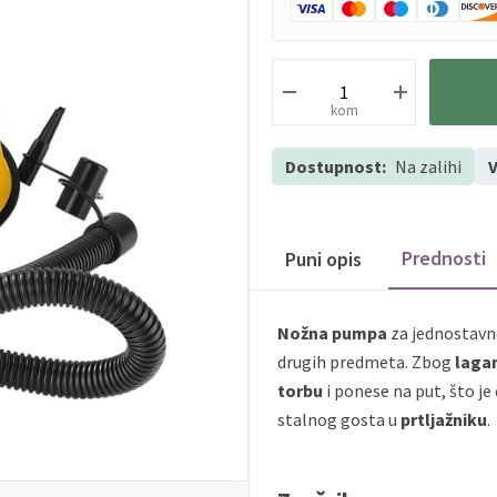
kom
Dostupnost:
Na zalihi
V
Prednosti
Puni opis
Nožna pumpa
za jednostav
drugih predmeta. Zbog
laga
torbu
i ponese na put, što j
stalnog gosta u
prtljažniku
.