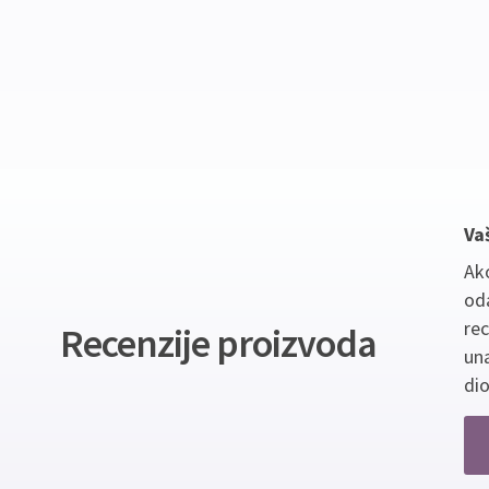
Va
Ako
oda
re
Recenzije proizvoda
un
dio