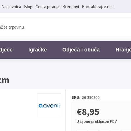
Naslovnica
Blog
Česta pitanja
Brendovi
Kontaktirajte nas
djece
Igračke
Odjeća i obuća
Hranj
3cm
SKU:
26-890200
€8,95
U cijenu je uključen PDV.