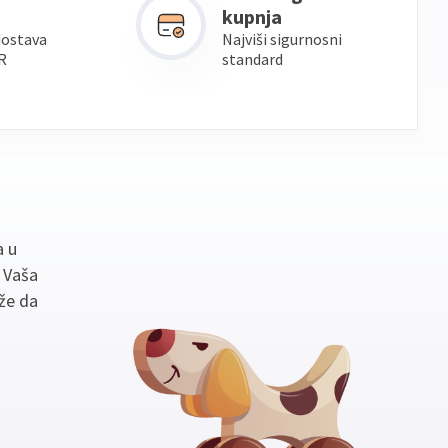
kupnja
dostava
Najviši sigurnosni
R
standard
a u
. Vaša
že da