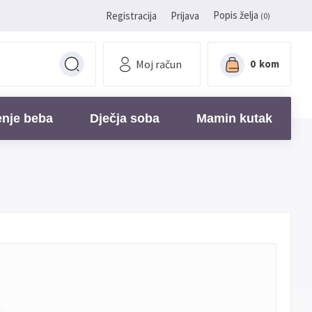
Popis želja
Registracija
Prijava
(0)
Moj račun
0
kom
enje beba
Dječja soba
Mamin kutak