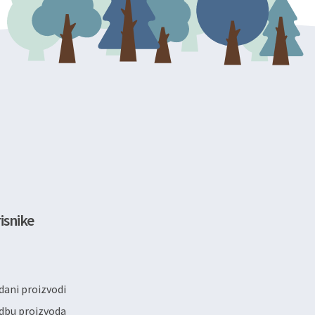
isnike
ani proizvodi
dbu proizvoda