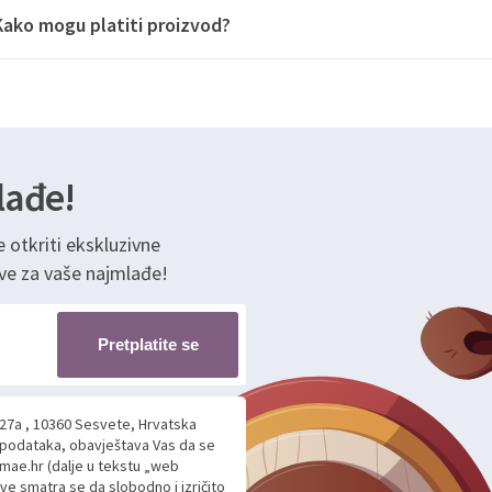
Kako mogu platiti proizvod?
lađe!
e otkriti ekskluzivne
ve za vaše najmlađe!
Pretplatite se
 27a , 10360 Sesvete, Hrvatska
h podataka, obavještava Vas da se
mae.hr (dalje u tekstu „web
ave smatra se da slobodno i izričito