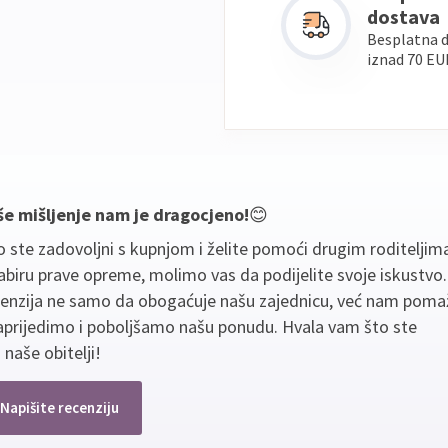
dostava
Besplatna 
iznad 70 EU
še mišljenje nam je dragocjeno!
😊
 ste zadovoljni s kupnjom i želite pomoći drugim roditeljim
biru prave opreme, molimo vas da podijelite svoje iskustvo
cenzija ne samo da obogaćuje našu zajednicu, već nam poma
aprijedimo i poboljšamo našu ponudu. Hvala vam što ste
 naše obitelji!
Napišite recenziju