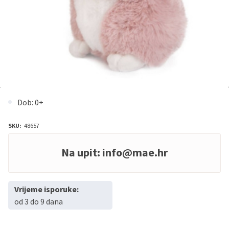
Dob: 0+
SKU:
48657
Na upit:
info@mae.hr
Vrijeme isporuke:
od 3 do 9 dana