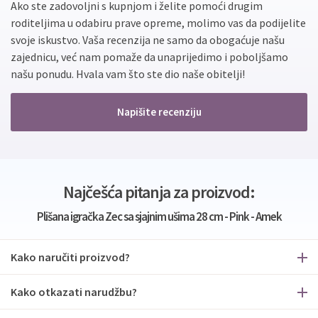
Ako ste zadovoljni s kupnjom i želite pomoći drugim
roditeljima u odabiru prave opreme, molimo vas da podijelite
svoje iskustvo. Vaša recenzija ne samo da obogaćuje našu
zajednicu, već nam pomaže da unaprijedimo i poboljšamo
našu ponudu. Hvala vam što ste dio naše obitelji!
Napišite recenziju
Najčešća pitanja za proizvod:
Plišana igračka Zec sa sjajnim ušima 28 cm - Pink - Amek
Kako naručiti proizvod?
Kako otkazati narudžbu?