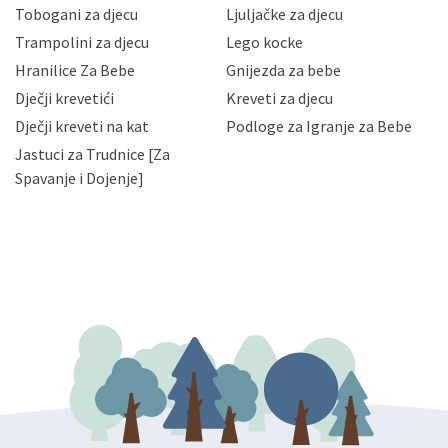
Vaših osobnih podataka te omogućava pristup i
Tobogani za djecu
Ljuljačke za djecu
priopćavanje osobnih podataka samo onim svojim
zaposlenicima kojima su isti potrebni radi provedbe
Trampolini za djecu
Lego kocke
njihovih poslovnih aktivnosti, a trećim osobama samo u
Hranilice Za Bebe
Gnijezda za bebe
slučajevima koji su dozvoljeni zakonima. Napominjemo
da možete u svako doba, u potpunosti ili djelomice,
Dječji krevetići
Kreveti za djecu
bez naknade i objašnjenja odustati od dane privole i
Dječji kreveti na kat
Podloge za Igranje za Bebe
zatražiti prestanak aktivnosti obrade Vaših osobnih
Jastuci za Trudnice [Za
podataka. Opoziv privole možete podnijeti poštom na
gore navedenu adresu ili e-mailom na adresu:
Spavanje i Dojenje]