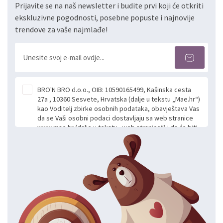
Prijavite se na naš newsletter i budite prvi koji će otkriti
ekskluzivne pogodnosti, posebne popuste i najnovije
trendove za vaše najmlađe!
BRO'N BRO d.o.o., OIB: 10590165499, Kašinska cesta
27a , 10360 Sesvete, Hrvatska (dalje u tekstu „Mae.hr“)
kao Voditelj zbirke osobnih podataka, obavještava Vas
da se Vaši osobni podaci dostavljaju sa web stranice
www.mae.hr (dalje u tekstu „web stranice“) i da će biti
obrađeni. Prihvaćanjem ove Izjave smatra se da
slobodno i izričito dajete privolu za prikupljanje i daljnju
obradu Vaših osobnih podataka koje ustupate Mae.hr
putem ovih web stranica u svrhu odgovora i daljnje
komunikacije na Vaš upit poslan kroz kontakt obrazac.
Radi se o dobrovoljnom davanju podataka te ovu
Izjavu niste dužni prihvatiti odnosno niste dužni unositi
svoje osobne podatke u jednu od prijavnih
formi/obrazaca dostupnih na ovim web stranicama.
BRO'N BRO d.o.o. će s Vašim osobnim podacima