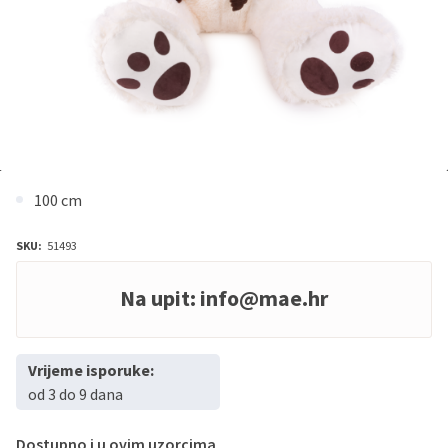
100 cm
SKU:
51493
Na upit:
info@mae.hr
Vrijeme isporuke:
od 3 do 9 dana
Dostupno i u ovim uzorcima