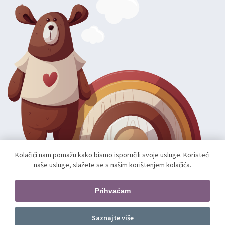
Kolačići nam pomažu kako bismo isporučili svoje usluge. Koristeći
naše usluge, slažete se s našim korištenjem kolačića.
Autorska prava; 2026 mae.hr. Sva prava pridržana.
Web shop izradio:
unamente.agency
Prihvaćam
Pratite nas
Saznajte više
Dodajte u košaricu