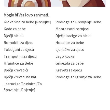
postupati sukladno Općoj uredbi o zaštiti podataka
koju možete pročitati ovdje, sukladno Politici
privatnosti i kolačića koju možete pročitati ovdje i
Moglo bi Vas i ovo zanimati..
sukladno drugim primjenjivim propisima Republike
Klokanice za bebe [Nosiljke]
Podloge za Previjanje Bebe
Hrvatske, a uvijek uz primjenu odgovarajućih tehničkih i
sigurnosnih mjera zaštite osobnih podataka od
Kade za bebe
Montessori tornjevi
neovlaštenog pristupa, zlouporabe, otkrivanja,
Dječji bicikli
Dječje kacige za bicikl
gubitka ili uništenja. Mae.hr štiti privatnost svojih
korisnika i posjetitelja web stranica, čuva povjerljivost
Romobili za djecu
Hodalice za bebe
Vaših osobnih podataka te omogućava pristup i
Tobogani za djecu
Ljuljačke za djecu
priopćavanje osobnih podataka samo onim svojim
zaposlenicima kojima su isti potrebni radi provedbe
Trampolini za djecu
Lego kocke
njihovih poslovnih aktivnosti, a trećim osobama samo u
Hranilice Za Bebe
Gnijezda za bebe
slučajevima koji su dozvoljeni zakonima. Napominjemo
da možete u svako doba, u potpunosti ili djelomice,
Dječji krevetići
Kreveti za djecu
bez naknade i objašnjenja odustati od dane privole i
Dječji kreveti na kat
Podloge za Igranje za Bebe
zatražiti prestanak aktivnosti obrade Vaših osobnih
Jastuci za Trudnice [Za
podataka. Opoziv privole možete podnijeti poštom na
gore navedenu adresu ili e-mailom na adresu:
Spavanje i Dojenje]