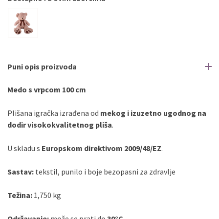
Puni opis proizvoda
Medo s vrpcom 100 cm
Plišana igračka izrađena od
mekog i izuzetno ugodnog na
dodir visokokvalitetnog pliša
.
U skladu s
Europskom direktivom 2009/48/EZ
.
Sastav:
tekstil, punilo i boje bezopasni za zdravlje
Težina:
1,750 kg
Održavanje:
može se prati do
30°C