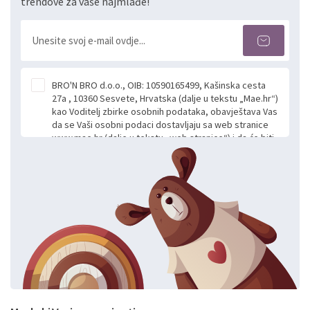
trendove za vaše najmlađe!
BRO'N BRO d.o.o., OIB: 10590165499, Kašinska cesta
27a , 10360 Sesvete, Hrvatska (dalje u tekstu „Mae.hr“)
kao Voditelj zbirke osobnih podataka, obavještava Vas
da se Vaši osobni podaci dostavljaju sa web stranice
www.mae.hr (dalje u tekstu „web stranice“) i da će biti
obrađeni. Prihvaćanjem ove Izjave smatra se da
slobodno i izričito dajete privolu za prikupljanje i daljnju
obradu Vaših osobnih podataka koje ustupate Mae.hr
putem ovih web stranica u svrhu odgovora i daljnje
komunikacije na Vaš upit poslan kroz kontakt obrazac.
Radi se o dobrovoljnom davanju podataka te ovu
Izjavu niste dužni prihvatiti odnosno niste dužni unositi
svoje osobne podatke u jednu od prijavnih
formi/obrazaca dostupnih na ovim web stranicama.
BRO'N BRO d.o.o. će s Vašim osobnim podacima
postupati sukladno Općoj uredbi o zaštiti podataka
koju možete pročitati ovdje, sukladno Politici
privatnosti i kolačića koju možete pročitati ovdje i