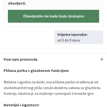
obavijesti.
Obavijestite me kada bude dostupno
Vrijeme isporuke:
od 3 do 9 dana
Puni opis proizvoda
Plišana patka s glazbenom funkcijom
Mekana i ugodna na dodir, ova plišana patka izrađena je od
visokokvalitetnog pliša i pruža dodatnu zabavu uz glazbenu
funkciju. Idealna je za maženje i umirujuće trenutke igre.
Materijal i sigurnost: