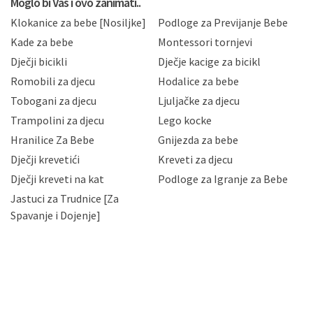
Moglo bi Vas i ovo zanimati..
sukladno drugim primjenjivim propisima Republike
Klokanice za bebe [Nosiljke]
Podloge za Previjanje Bebe
Hrvatske, a uvijek uz primjenu odgovarajućih tehničkih i
sigurnosnih mjera zaštite osobnih podataka od
Kade za bebe
Montessori tornjevi
neovlaštenog pristupa, zlouporabe, otkrivanja,
Dječji bicikli
Dječje kacige za bicikl
gubitka ili uništenja. Mae.hr štiti privatnost svojih
korisnika i posjetitelja web stranica, čuva povjerljivost
Romobili za djecu
Hodalice za bebe
Vaših osobnih podataka te omogućava pristup i
Tobogani za djecu
Ljuljačke za djecu
priopćavanje osobnih podataka samo onim svojim
zaposlenicima kojima su isti potrebni radi provedbe
Trampolini za djecu
Lego kocke
njihovih poslovnih aktivnosti, a trećim osobama samo u
Hranilice Za Bebe
Gnijezda za bebe
slučajevima koji su dozvoljeni zakonima. Napominjemo
da možete u svako doba, u potpunosti ili djelomice,
Dječji krevetići
Kreveti za djecu
bez naknade i objašnjenja odustati od dane privole i
Dječji kreveti na kat
Podloge za Igranje za Bebe
zatražiti prestanak aktivnosti obrade Vaših osobnih
Jastuci za Trudnice [Za
podataka. Opoziv privole možete podnijeti poštom na
gore navedenu adresu ili e-mailom na adresu:
Spavanje i Dojenje]