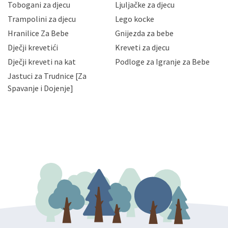
Tobogani za djecu
Ljuljačke za djecu
priopćavanje osobnih podataka samo onim svojim
zaposlenicima kojima su isti potrebni radi provedbe
Trampolini za djecu
Lego kocke
njihovih poslovnih aktivnosti, a trećim osobama samo u
Hranilice Za Bebe
Gnijezda za bebe
slučajevima koji su dozvoljeni zakonima. Napominjemo
da možete u svako doba, u potpunosti ili djelomice,
Dječji krevetići
Kreveti za djecu
bez naknade i objašnjenja odustati od dane privole i
Dječji kreveti na kat
Podloge za Igranje za Bebe
zatražiti prestanak aktivnosti obrade Vaših osobnih
Jastuci za Trudnice [Za
podataka. Opoziv privole možete podnijeti poštom na
gore navedenu adresu ili e-mailom na adresu:
Spavanje i Dojenje]