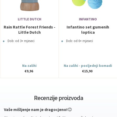
LITTLE DUTCH
INFANTINO
Rain Rattle Forest Friends -
Infantino set gumenih
Little Dutch
loptica
Dob: od 3+ mjeseci
Dob: od 0+ mjeseci
Na zalihi
Na zalihi - posljednji komadi
€9,96
€15,90
Recenzije proizvoda
Vaše mišljenje nam je dragocjeno!
😊