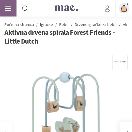
0
Početna stranica
/
Igračke
/
Bebe
/
Drvene igračke za bebe
/
Aktiv
Aktivna drvena spirala Forest Friends -
Little Dutch