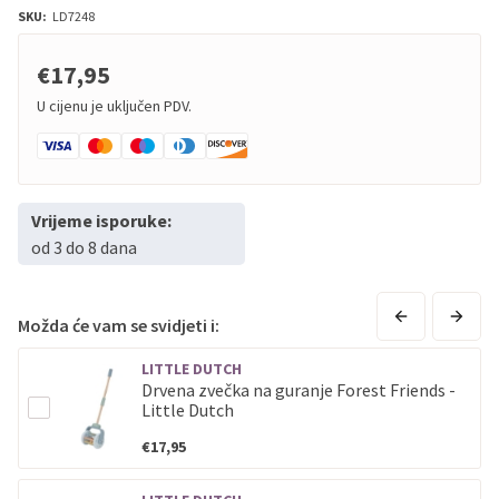
SKU:
LD7248
€17,95
U cijenu je uključen PDV.
Vrijeme isporuke:
od 3 do 8 dana
Možda će vam se svidjeti i:
LITTLE DUTCH
Drvena zvečka na guranje Forest Friends -
Little Dutch
€17,95