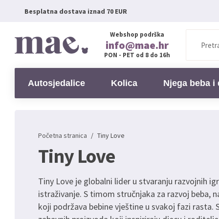
Besplatna dostava iznad 70 EUR
Webshop podrška
info@mae.hr
PON - PET od 8 do 16h
Autosjedalice
Kolica
Njega beba i 
Početna stranica
/
Tiny Love
Tiny Love
Tiny Love je globalni lider u stvaranju razvojnih ig
istraživanje. S timom stručnjaka za razvoj beba, 
koji podržava bebine vještine u svakoj fazi rasta.