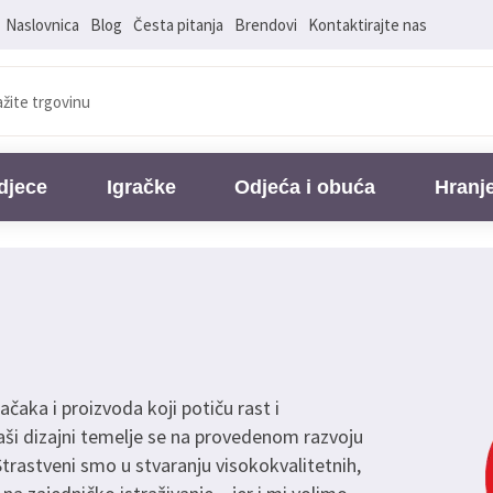
Naslovnica
Blog
Česta pitanja
Brendovi
Kontaktirajte nas
djece
Igračke
Odjeća i obuća
Hranj
račaka i proizvoda koji potiču rast i
naši dizajni temelje se na provedenom razvoju
 Strastveni smo u stvaranju visokokvalitetnih,