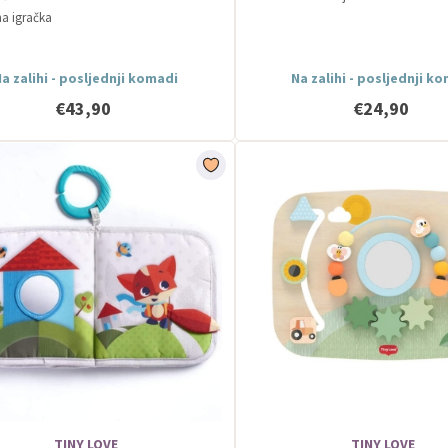
na igračka
a zalihi - posljednji komadi
Na zalihi - posljednji k
€43,90
€24,90
TINY LOVE
TINY LOVE