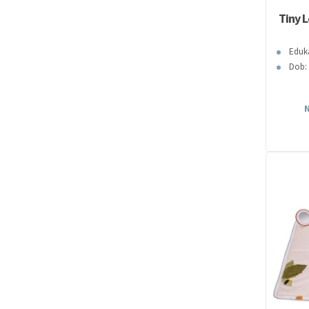
Tiny 
Eduka
Dob: 
N