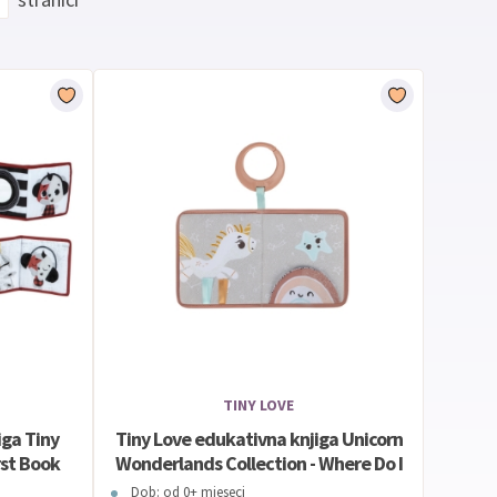
TINY LOVE
iga Tiny
Tiny Love edukativna knjiga Unicorn
rst Book
Wonderlands Collection - Where Do I
Travel Soft Book
Dob: od 0+ mjeseci