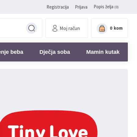
Popis želja
Registracija
Prijava
(0)
Moj račun
0
kom
enje beba
Dječja soba
Mamin kutak