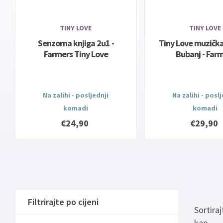
TINY LOVE
TINY LOVE
Senzorna knjiga 2u1 -
Tiny Love muzička
Farmers Tiny Love
Bubanj - Far
Na zalihi - posljednji
Na zalihi - posl
komadi
komadi
€24,90
€29,90
Filtrirajte po cijeni
Sortiraj
kao