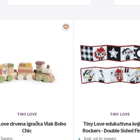
TINY LOVE
TINY LOVE
Love drvena igračka Vlak Boho
Tiny Love edukativna knj
Chic
Rockers - Double Sided Fi
: Šareno
Dob: od 0+ mjeseci