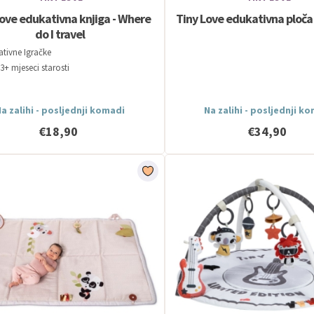
Love edukativna knjiga - Where
Tiny Love edukativna ploča
do I travel
tivne Igračke
3+ mjeseci starosti
a zalihi - posljednji komadi
Na zalihi - posljednji k
€18,90
€34,90