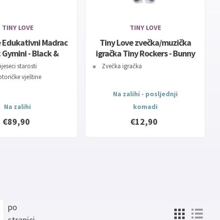
TINY LOVE
TINY LOVE
e Edukativni Madrac
Tiny Love zvečka/muzička
c Gymini - Black &
igračka Tiny Rockers - Bunny
White
Take Along Rattle Toy
jeseci starosti
Zvečka igračka
toričke vještine
Na zalihi - posljednji
Na zalihi
komadi
€89,90
€12,90
po
stranici