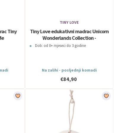
TINY LOVE
rac Tiny
Tiny Love edukativni madrac Unicorn
Me
Wonderlands Collection -
Developmental Gymini
Dob: od 0+ mjeseci do 3 godine
omadi
Na zalihi - posljednji komadi
€84,90