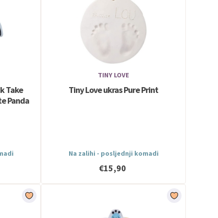
TINY LOVE
ak Take
Tiny Love ukras Pure Print
ite Panda
omadi
Na zalihi - posljednji komadi
€15,90