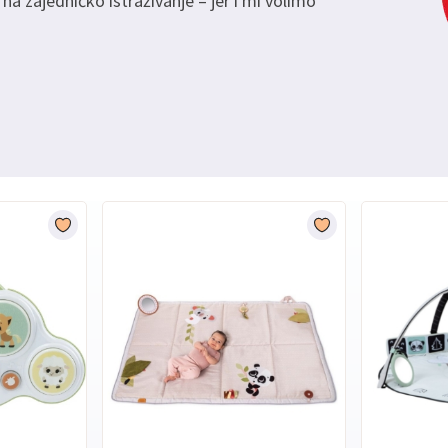
e na zajedničko istraživanje – jer i mi volimo