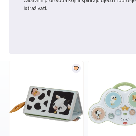
zabavnih proizvoda koji inspiriraju djecu i roditelj
istraživati.