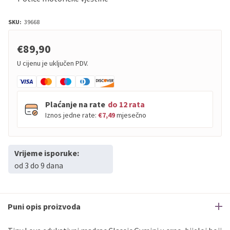
SKU:
39668
€89,90
U cijenu je uključen PDV.
Plaćanje na rate
do 12 rata
Iznos jedne rate:
€7,49
mjesečno
Vrijeme isporuke:
PBZ
Visa
do
12
rata
od 3 do 9 dana
PBZ
Visa Premium
do
12
rata
Erste
Diners
do
12
rata
Erste
Maestro
do
12
rata
Puni opis proizvoda
Erste
Master
do
12
rata
Erste
Visa
do
12
rata