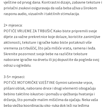
vještine od prvog dana. Kontrastni dizajn, zabavne teksture i
privlačni zvukovi osiguravaju da vaša beba uživa u širokom
rasponu audio, vizualnih i taktilnih stimulacija.
2+ mjeseca:
POTIČE VRIJEME ZA TRBUŠIĆ Kako biste pripremili svoje
dijete za važne prekretnice koje dolaze, koristite zanimljive
aktivnosti, teksture i igračke kako biste potaknuli više
vremena za trbuščić, što jača mišiće vrata, ramena i leđa.
Skrenite pozornost svoje bebe na različite teksture
naborane igračke na drvetu ili joj dopustite da pogleda svoj
odraz u ogledalu.
3-5+ mjeseci:
POTIČE MOTORIČKE VJEŠTINE Gymini satenske vrpce,
plišani oblak, naborano drvce i drugi elementi obogaćuju
bebino taktilno iskustvo i pomažu u vježbanju hvatanja i
držanja, što pomaže malim mišićima da ojačaju. Neka vaša
beba vježba koordinaciju oko-ruka dok leži na leđima