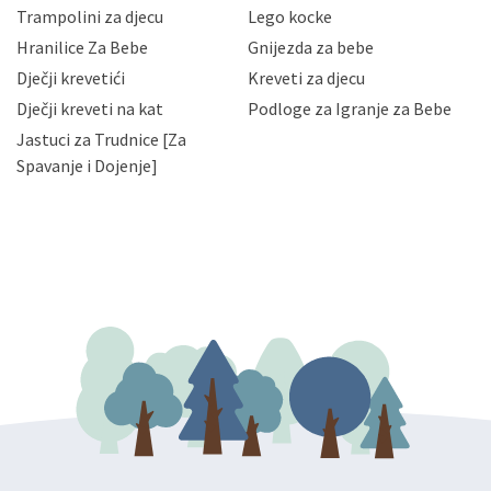
zaposlenicima kojima su isti potrebni radi provedbe
Trampolini za djecu
Lego kocke
njihovih poslovnih aktivnosti, a trećim osobama samo u
Hranilice Za Bebe
Gnijezda za bebe
slučajevima koji su dozvoljeni zakonima. Napominjemo
da možete u svako doba, u potpunosti ili djelomice,
Dječji krevetići
Kreveti za djecu
bez naknade i objašnjenja odustati od dane privole i
Dječji kreveti na kat
Podloge za Igranje za Bebe
zatražiti prestanak aktivnosti obrade Vaših osobnih
Jastuci za Trudnice [Za
podataka. Opoziv privole možete podnijeti poštom na
gore navedenu adresu ili e-mailom na adresu:
Spavanje i Dojenje]