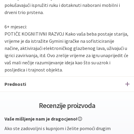
pokušavajući ispružiti ruku i dotaknuti naborani mobilni i
drveni trio prstena.
6+ mjeseci:
POTIČE KOGNITIVNI RAZVOJ Kako vaša beba postaje starija,
vrijeme je da istražite Gymini igračke na sofisticiranije
načine, aktivirajući elektroničkog glazbenog lava, uživajući u
igrici zavirivanja, itd. Ovo zrelije vrijeme za igru ​​unaprijedit će
vaš mali nečije razumijevanje ideja kao što su uzrok i
posljedica i trajnost objekta.
Prednosti
Recenzije proizvoda
Vaše mišljenje nam je dragocjeno!
😊
Ako ste zadovoljni s kupnjom i želite pomoći drugim