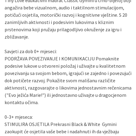
Tiny Love edukativni madrac Classic Gymini u crno-bijeloj boji
angažira bebe vizualnom, audio i taktilnom stimulacijom,
potičući osjetila, motorički razvoj i kognitivne vještine. S 20
Sve banke
Visa
Jednokratno
zanimljivih aktivnosti i podesivim lukovima s kliznim
Sve banke
Master
Jednokratno
prstenovima koji pružaju prilagodljivo okruženje za igru ​​i
Sve banke
Maestro
Jednokratno
zbližavanje.
ECC
Discover
Jednokratno
Savjeti za dob 0+ mjeseci:
PODRŽAVA POVEZIVANJE I KOMUNIKACIJU Pomaknite
podesive lukove u otvoreni položaj i uživajte u kvalitetnom
povezivanju sa svojom bebom, igrajući se zajedno i povezujući
dok potičete razvoj. Pokažite svom mališanu različite
aktivnosti, razgovarajte o likovima jednostavnim rečenicama
("Evo ježića Marie!") ili jednostavno uživajte u dragocjenom
kontaktu očima.
0-3+ mjeseca:
STIMULIRA OSJETILA Prekrasni Black & White Gymini
zaokupit će osjetila vaše bebe i nadahnuti ih da vježbaju