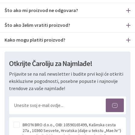
Što ako mi proizvod ne odgovara?
Što ako želim vratiti proizvod?
Kako mogu platiti proizvod?
Otkrijte Čaroliju za Najmlađe!
Prijavite se na naš newsletter i budite prvi koji će otkriti
ekskluzivne pogodnosti, posebne popuste i najnovije
trendove za vaše najmlađe!
BRO'N BRO d.o.o., OIB: 10590165499, Kašinska cesta
27a , 10360 Sesvete, Hrvatska (dalje u tekstu „Mae.hr“)