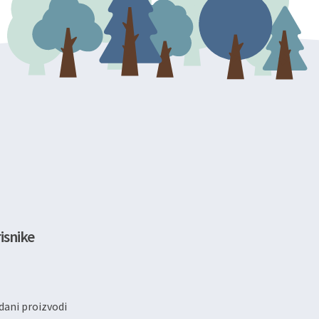
isnike
ani proizvodi