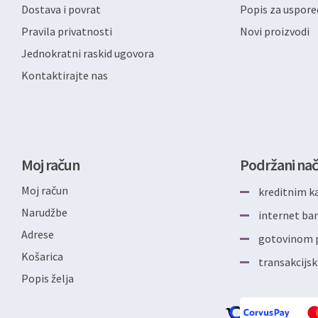
Dostava i povrat
Popis za uspore
Pravila privatnosti
Novi proizvodi
Jednokratni raskid ugovora
Kontaktirajte nas
Moj račun
Podržani nač
Moj račun
kreditnim k
Narudžbe
internet b
Adrese
gotovinom p
Košarica
transakcijsk
Popis želja