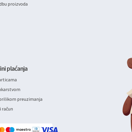
dbu proizvoda
ini plaćanja
articama
ankarstvom
rilikom preuzimanja
i račun