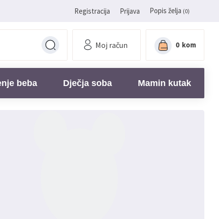
Popis želja
Registracija
Prijava
(0)
Moj račun
0
kom
enje beba
Dječja soba
Mamin kutak