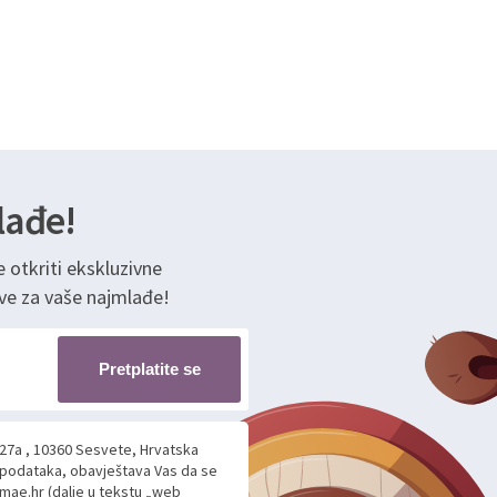
lađe!
e otkriti ekskluzivne
ve za vaše najmlađe!
Pretplatite se
 27a , 10360 Sesvete, Hrvatska
h podataka, obavještava Vas da se
mae.hr (dalje u tekstu „web