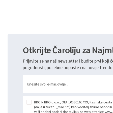
Otkrijte Čaroliju za Najm
Prijavite se na naš newsletter i budite prvi koji ć
pogodnosti, posebne popuste i najnovije trendo
BRO'N BRO d.o.o., OIB: 10590165499, Kašinska cesta
(dalje u tekstu „Mae.hr“) kao Voditelj zbirke osobni
Vaši osobni podaci dostavljaju sa web stranice www.