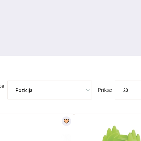
te
Prikaz