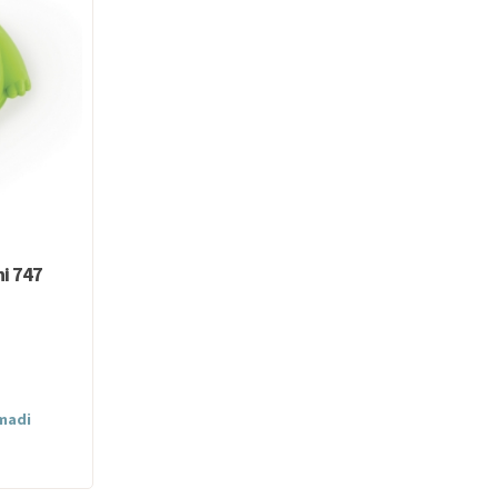
ni 747
omadi