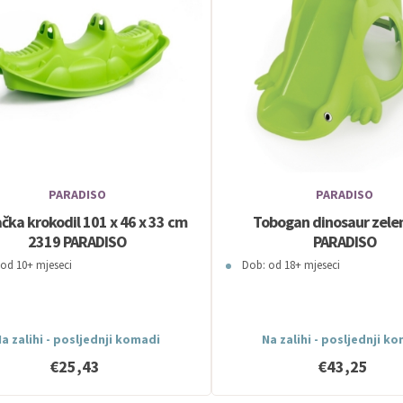
PARADISO
PARADISO
ačka krokodil 101 x 46 x 33 cm
Tobogan dinosaur zele
2319 PARADISO
PARADISO
od 10+ mjeseci
Dob: od 18+ mjeseci
a zalihi - posljednji komadi
Na zalihi - posljednji k
€25,43
€43,25