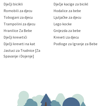
neovlaštenog pristupa, zlouporabe, otkrivanja,
Dječji bicikli
Dječje kacige za bicikl
gubitka ili uništenja. Mae.hr štiti privatnost svojih
korisnika i posjetitelja web stranica, čuva povjerljivost
Romobili za djecu
Hodalice za bebe
Vaših osobnih podataka te omogućava pristup i
Tobogani za djecu
Ljuljačke za djecu
priopćavanje osobnih podataka samo onim svojim
zaposlenicima kojima su isti potrebni radi provedbe
Trampolini za djecu
Lego kocke
njihovih poslovnih aktivnosti, a trećim osobama samo u
Hranilice Za Bebe
Gnijezda za bebe
slučajevima koji su dozvoljeni zakonima. Napominjemo
da možete u svako doba, u potpunosti ili djelomice,
Dječji krevetići
Kreveti za djecu
bez naknade i objašnjenja odustati od dane privole i
Dječji kreveti na kat
Podloge za Igranje za Bebe
zatražiti prestanak aktivnosti obrade Vaših osobnih
Jastuci za Trudnice [Za
podataka. Opoziv privole možete podnijeti poštom na
gore navedenu adresu ili e-mailom na adresu:
Spavanje i Dojenje]