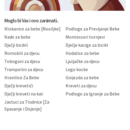
BRO'N BRO d.o.o. će s Vašim osobnim podacima
postupati sukladno Općoj uredbi o zaštiti podataka
koju možete pročitati ovdje, sukladno Politici
privatnosti i kolačića koju možete pročitati ovdje i
Moglo bi Vas i ovo zanimati..
sukladno drugim primjenjivim propisima Republike
Klokanice za bebe [Nosiljke]
Podloge za Previjanje Bebe
Hrvatske, a uvijek uz primjenu odgovarajućih tehničkih i
sigurnosnih mjera zaštite osobnih podataka od
Kade za bebe
Montessori tornjevi
neovlaštenog pristupa, zlouporabe, otkrivanja,
Dječji bicikli
Dječje kacige za bicikl
gubitka ili uništenja. Mae.hr štiti privatnost svojih
korisnika i posjetitelja web stranica, čuva povjerljivost
Romobili za djecu
Hodalice za bebe
Vaših osobnih podataka te omogućava pristup i
Tobogani za djecu
Ljuljačke za djecu
priopćavanje osobnih podataka samo onim svojim
zaposlenicima kojima su isti potrebni radi provedbe
Trampolini za djecu
Lego kocke
njihovih poslovnih aktivnosti, a trećim osobama samo u
Hranilice Za Bebe
Gnijezda za bebe
slučajevima koji su dozvoljeni zakonima. Napominjemo
da možete u svako doba, u potpunosti ili djelomice,
Dječji krevetići
Kreveti za djecu
bez naknade i objašnjenja odustati od dane privole i
Dječji kreveti na kat
Podloge za Igranje za Bebe
zatražiti prestanak aktivnosti obrade Vaših osobnih
Jastuci za Trudnice [Za
podataka. Opoziv privole možete podnijeti poštom na
gore navedenu adresu ili e-mailom na adresu:
Spavanje i Dojenje]