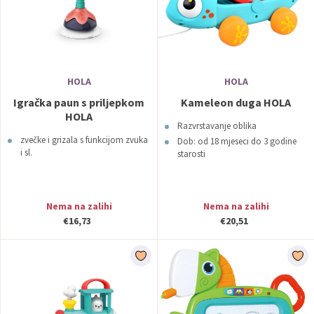
HOLA
HOLA
Igračka paun s priljepkom
Kameleon duga HOLA
HOLA
Razvrstavanje oblika
zvečke i grizala s funkcijom zvuka
Dob: od 18 mjeseci do 3 godine
i sl.
starosti
Nema na zalihi
Nema na zalihi
€16,73
€20,51