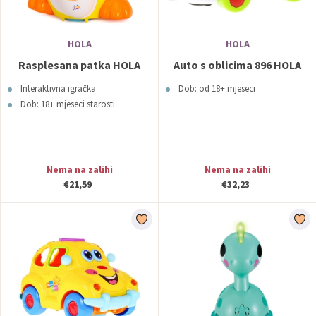
HOLA
HOLA
Rasplesana patka HOLA
Auto s oblicima 896 HOLA
Interaktivna igračka
Dob: od 18+ mjeseci
Dob: 18+ mjeseci starosti
Nema na zalihi
Nema na zalihi
€21,59
€32,23