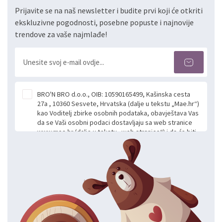
Prijavite se na naš newsletter i budite prvi koji će otkriti
ekskluzivne pogodnosti, posebne popuste i najnovije
trendove za vaše najmlađe!
BRO'N BRO d.o.o., OIB: 10590165499, Kašinska cesta
27a , 10360 Sesvete, Hrvatska (dalje u tekstu „Mae.hr“)
kao Voditelj zbirke osobnih podataka, obavještava Vas
da se Vaši osobni podaci dostavljaju sa web stranice
www.mae.hr (dalje u tekstu „web stranice“) i da će biti
obrađeni. Prihvaćanjem ove Izjave smatra se da
slobodno i izričito dajete privolu za prikupljanje i daljnju
obradu Vaših osobnih podataka koje ustupate Mae.hr
putem ovih web stranica u svrhu odgovora i daljnje
komunikacije na Vaš upit poslan kroz kontakt obrazac.
Radi se o dobrovoljnom davanju podataka te ovu
Izjavu niste dužni prihvatiti odnosno niste dužni unositi
svoje osobne podatke u jednu od prijavnih
formi/obrazaca dostupnih na ovim web stranicama.