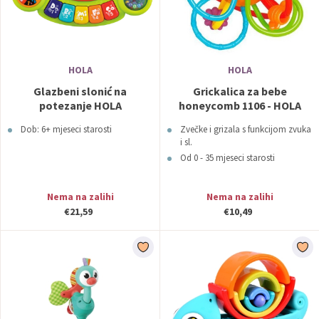
HOLA
HOLA
Glazbeni slonić na
Grickalica za bebe
potezanje HOLA
honeycomb 1106 - HOLA
Dob: 6+ mjeseci starosti
Zvečke i grizala s funkcijom zvuka
i sl.
Od 0 - 35 mjeseci starosti
Nema na zalihi
Nema na zalihi
€21,59
€10,49