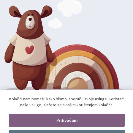
Kolačići nam pomažu kako bismo isporučili svoje usluge. Koristeći
naše usluge, slažete se s našim korištenjem kolačića.
Autorska prava; 2026 mae.hr. Sva prava pridržana.
Web shop izradio:
unamente.agency
Prihvaćam
Pratite nas