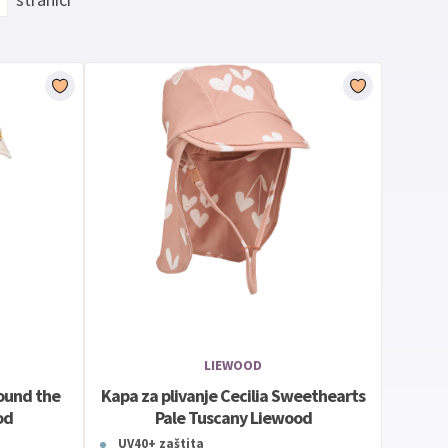
LIEWOOD
round the
Kapa za plivanje Cecilia Sweethearts
od
Pale Tuscany Liewood
UV40+ zaštita