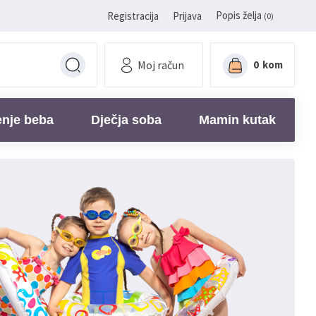
Popis želja
Registracija
Prijava
(0)
Moj račun
0
kom
enje beba
Dječja soba
Mamin kutak