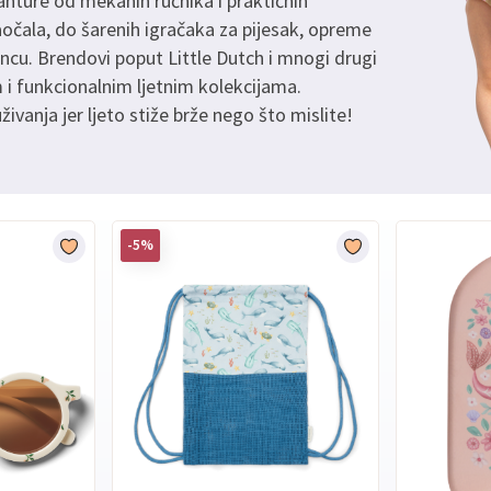
anture od mekanih ručnika i praktičnih
aočala, do šarenih igračaka za pijesak, opreme
ncu. Brendovi poput Little Dutch i mnogi drugi
 i funkcionalnim ljetnim kolekcijama.
živanja jer ljeto stiže brže nego što mislite!
-5%