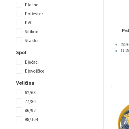
Platno
Poliester
PVC
Prs
Silikon
Staklo
Opseg
11-1
Spol
Dječaci
Djevojčice
Veličina
62/68
74/80
86/92
98/104