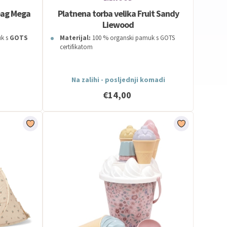
bag Mega
Platnena torba velika Fruit Sandy
Liewood
k s
GOTS
Materijal:
100 % organski pamuk s GOTS
certifikatom
Na zalihi - posljednji komadi
€14,00