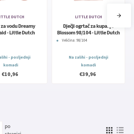
ITTLE DUTCH
LITTLE DUTCH
 za vodu Dreamy
Dječji ogrtač za kupanje
d - Little Dutch
Blossom 98/104 - Little Dutch
Veličina: 98/104
lihi - posljednji
Na zalihi - posljednji
komadi
komadi
€10,96
€39,96
po
stranici