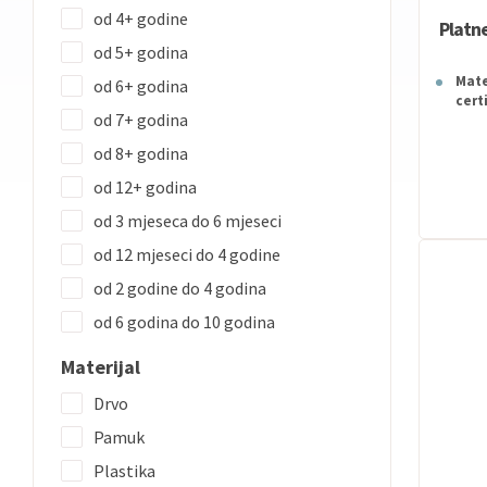
od 4+ godine
Platn
od 5+ godina
Mate
od 6+ godina
cert
od 7+ godina
od 8+ godina
od 12+ godina
od 3 mjeseca do 6 mjeseci
od 12 mjeseci do 4 godine
od 2 godine do 4 godina
od 6 godina do 10 godina
Materijal
Drvo
Pamuk
Plastika