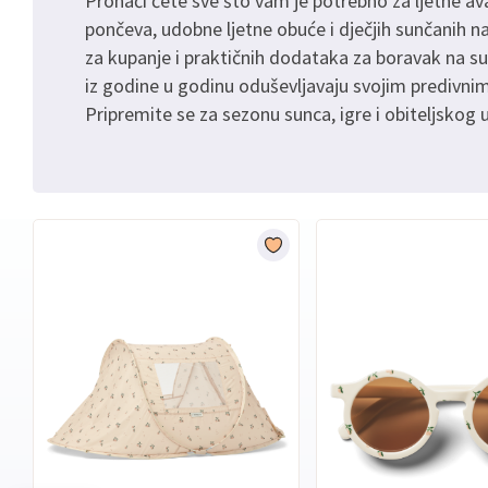
Pronaći ćete sve što vam je potrebno za ljetne av
pončeva, udobne ljetne obuće i dječjih sunčanih n
za kupanje i praktičnih dodataka za boravak na su
iz godine u godinu oduševljavaju svojim predivnim
Pripremite se za sezonu sunca, igre i obiteljskog u