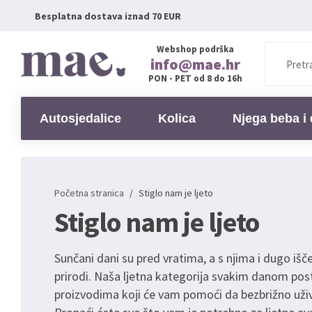
Besplatna dostava iznad 70 EUR
Webshop podrška
info@mae.hr
PON - PET od 8 do 16h
Autosjedalice
Kolica
Njega beba i 
Početna stranica
/
Stiglo nam je ljeto
Stiglo nam je ljeto
Sunčani dani su pred vratima, a s njima i dugo išč
prirodi. Naša ljetna kategorija svakim danom pos
proizvodima koji će vam pomoći da bezbrižno už