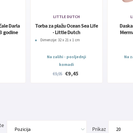
LITTLE DUTCH
L
čale Darla
Torba za plažu Ocean Sea Life
Daska
-3 godine
- Little Dutch
Mermai
Dimenzije: 32 x 21 x 1 cm
Na zalihi - posljednji
Na za
komadi
€9,45
€9,95
te
Prikaz