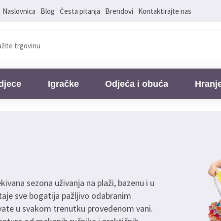
Naslovnica
Blog
Česta pitanja
Brendovi
Kontaktirajte nas
djece
Igračke
Odjeća i obuća
Hranj
ekivana sezona uživanja na plaži, bazenu i u
taje sve bogatija pažljivo odabranim
ivate u svakom trenutku provedenom vani.