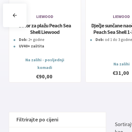
LIEWOOD
LIEWOOD
Šator za plažu Peach Sea
Dječje sunčane nao
Shell Liewood
Peach Sea Shell 1
Liewood
Dob:
2+ godine
Dob:
od 1 do 3 godine
UV40+ zaštita
Na zalihi - posljednji
Na zalihi
komadi
€31,00
€90,00
Filtrirajte po cijeni
Sortiraj
kao