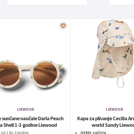
LIEWOOD
LIEWOOD
e sunčane naočale Darla Peach
Kapa za plivanje Cecilia A
a Shell 1-3 godine Liewood
world Sandy Liewo
od 1 do 3 godine
UV40+ zaštita