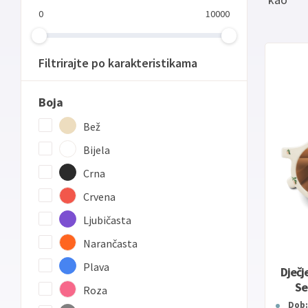
0
10000
Filtrirajte po karakteristikama
Boja
Bež
Bijela
Crna
Crvena
Ljubičasta
Narančasta
Plava
Dječj
Se
Roza
Dob: