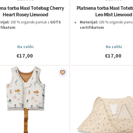
ena torba Maxi Totebag Cherry
Platnena torba Maxi Tote
Heart Rosey Liewood
Leo Mist Liewood
rijal:
100 % organski pamuk s
GOTS
Materijal:
100 % organski pamu
ifikatom
certifikatom
Na zalihi
Na zalihi
€17,00
€17,00