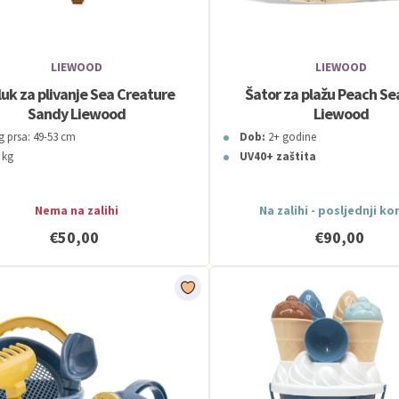
LIEWOOD
LIEWOOD
luk za plivanje Sea Creature
Šator za plažu Peach Se
Sandy Liewood
Liewood
 prsa: 49-53 cm
Dob:
2+ godine
5 kg
UV40+ zaštita
Nema na zalihi
Na zalihi - posljednji k
€50,00
€90,00