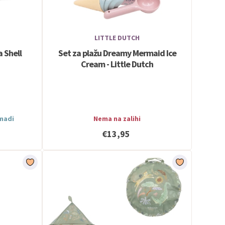
LITTLE DUTCH
a Shell
Set za plažu Dreamy Mermaid Ice
Cream - Little Dutch
omadi
Nema na zalihi
€13,95