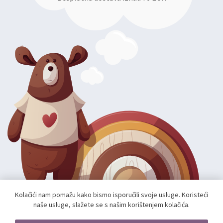
Kolačići nam pomažu kako bismo isporučili svoje usluge. Koristeći
naše usluge, slažete se s našim korištenjem kolačića.
Autorska prava; 2026 mae.hr. Sva prava pridržana.