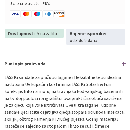
U cijenu je uključen PDV.
Dostupnost:
5 na zalihi
Vrijeme isporuke:
od 3 do 9 dana
Puni opis proizvoda
LÄSSIG sandale za plažu su lagane i fleksibilne te su idealna
nadopuna UV kupaćim kostimima LÄSSIG Splash & Fun
kolekcije. Bilo na moru, na travnjaku kod vanjskog bazena ili
na tvrdoj podlozi na igralištu, ova praktična obuća savršena
je za djecu koja vole istraživati. Ove ultra lagane i udobne
sandale ljeti štite osjetljiva dječja stopala od uboda insekata,
školjki, oštrog kamenja ili vrućeg pijeska. Gornji materijal
rasteže se zajedno sa stopalom i brzo se suši, čime se