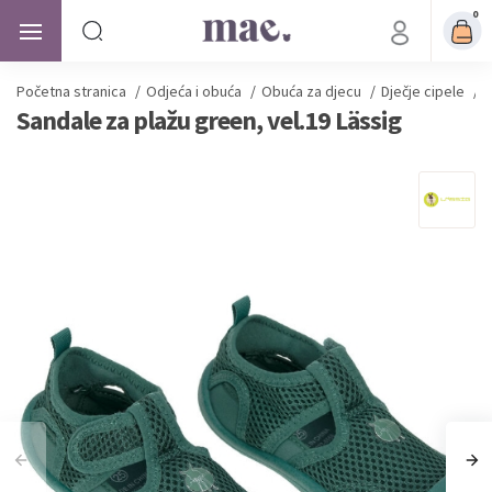
0
Početna stranica
/
Odjeća i obuća
/
Obuća za djecu
/
Dječje cipele
/
S
Sandale za plažu green, vel.19 Lässig