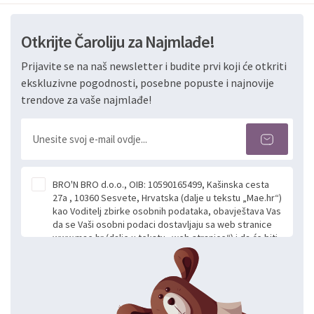
Otkrijte Čaroliju za Najmlađe!
Prijavite se na naš newsletter i budite prvi koji će otkriti
ekskluzivne pogodnosti, posebne popuste i najnovije
trendove za vaše najmlađe!
BRO'N BRO d.o.o., OIB: 10590165499, Kašinska cesta
27a , 10360 Sesvete, Hrvatska (dalje u tekstu „Mae.hr“)
kao Voditelj zbirke osobnih podataka, obavještava Vas
da se Vaši osobni podaci dostavljaju sa web stranice
www.mae.hr (dalje u tekstu „web stranice“) i da će biti
obrađeni. Prihvaćanjem ove Izjave smatra se da
slobodno i izričito dajete privolu za prikupljanje i daljnju
obradu Vaših osobnih podataka koje ustupate Mae.hr
putem ovih web stranica u svrhu odgovora i daljnje
komunikacije na Vaš upit poslan kroz kontakt obrazac.