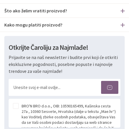
Što ako želim vratiti proizvod?
Kako mogu platiti proizvod?
Otkrijte Čaroliju za Najmlađe!
Prijavite se na naš newsletter i budite prvi koji će otkriti
ekskluzivne pogodnosti, posebne popuste i najnovije
trendove za vaše najmlađe!
BRO'N BRO d.o.o., OIB: 10590165499, Kašinska cesta
27a , 10360 Sesvete, Hrvatska (dalje u tekstu „Mae.hr“)
kao Voditelj zbirke osobnih podataka, obavještava Vas
da se Vaši osobni podaci dostavljaju sa web stranice
www.mae.hr (dalje u tekstu „web stranice“) i da će biti