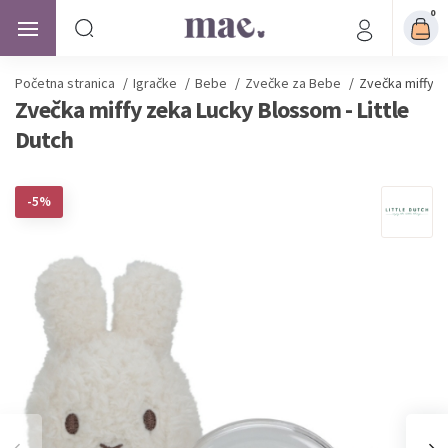
0
Početna stranica
/
Igračke
/
Bebe
/
Zvečke za Bebe
/
Zvečka miffy z
Zvečka miffy zeka Lucky Blossom - Little
Dutch
-5%