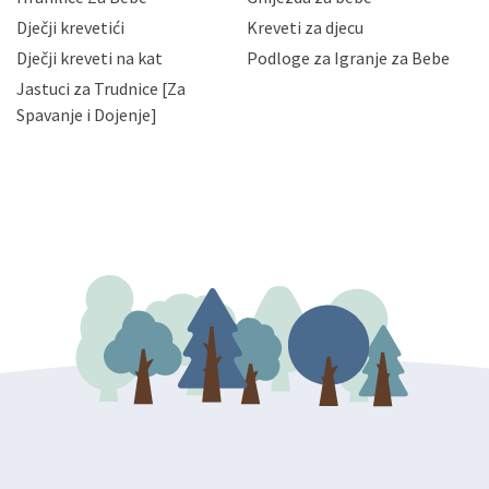
slučajevima koji su dozvoljeni zakonima. Napominjemo
da možete u svako doba, u potpunosti ili djelomice,
Dječji krevetići
Kreveti za djecu
bez naknade i objašnjenja odustati od dane privole i
Dječji kreveti na kat
Podloge za Igranje za Bebe
zatražiti prestanak aktivnosti obrade Vaših osobnih
Jastuci za Trudnice [Za
podataka. Opoziv privole možete podnijeti poštom na
gore navedenu adresu ili e-mailom na adresu:
Spavanje i Dojenje]