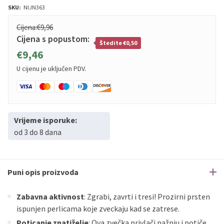
SKU:
NIJN363
Cijena:
€9,96
Cijena s popustom:
Štedite €0,50
€9,46
U cijenu je uključen PDV.
Vrijeme isporuke:
od 3 do 8 dana
Puni opis proizvoda
Zabavna aktivnost
: Zgrabi, zavrti i tresi! Prozirni prsten
ispunjen perlicama koje zveckaju kad se zatrese.
Poticanje znatiželje
: Ova zvečka privlači pažnju i potiče