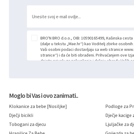
BRO'N BRO d.o.o., OIB: 10590165499, Kašinska cesta
(dalje u tekstu „Mae.hr“) kao Voditelj zbirke osobni
Vaši osobni podaci dostavljaju sa web stranice www.
stranice“) i da će biti obrađeni. Prihvaćanjem ove Izj
dajete privolu za prikupljanje i daljnju obradu Vaših
Mae.hr putem ovih web stranica u svrhu odgovora i da
poslan kroz kontakt obrazac. Radi se o dobrovoljno
niste dužni prihvatiti odnosno niste dužni unositi s
prijavnih formi/obrazaca dostupnih na ovim web str
Vašim osobnim podacima postupati sukladno Općoj ur
Moglo bi Vas i ovo zanimati..
možete pročitati ovdje, sukladno Politici privatnosti 
ovdje i sukladno drugim primjenjivim propisima Repub
Klokanice za bebe [Nosiljke]
Podloge za Pr
primjenu odgovarajućih tehničkih i sigurnosnih mjer
neovlaštenog pristupa, zlouporabe, otkrivanja, gubitka
Dječji bicikli
Dječje kacige z
privatnost svojih korisnika i posjetitelja web stranic
podataka te omogućava pristup i priopćavanje osob
Tobogani za djecu
Ljuljačke za d
zaposlenicima kojima su isti potrebni radi provedbe n
Hranilice Za Bebe
Gnijezda za b