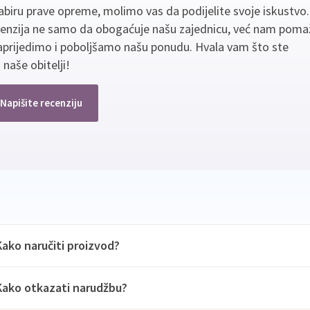
biru prave opreme, molimo vas da podijelite svoje iskustvo
cenzija ne samo da obogaćuje našu zajednicu, već nam poma
aprijedimo i poboljšamo našu ponudu. Hvala vam što ste
 naše obitelji!
Napišite recenziju
Kako naručiti proizvod?
Kako otkazati narudžbu?