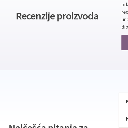
oda
re
Recenzije proizvoda
un
dio
Najčešća pitanja za