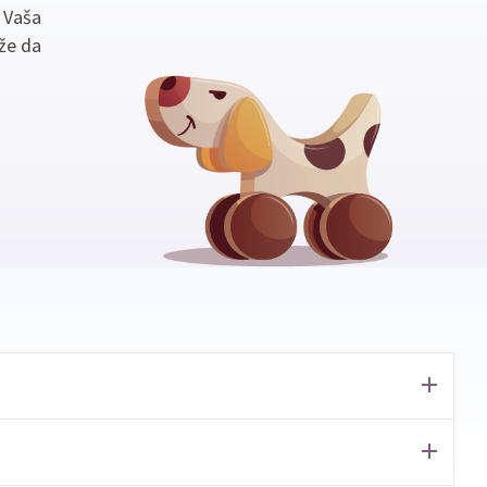
. Vaša
že da