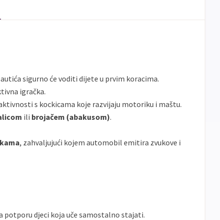
banke
ECC
Discover
Jednokratno
autića sigurno će voditi dijete u prvim koracima.
ktivna igračka.
aktivnosti s kockicama koje razvijaju motoriku i maštu.
alicom
ili
brojačem (abakusom)
.
ipkama
, zahvaljujući kojem automobil emitira zvukove i
a potporu djeci koja uče samostalno stajati.