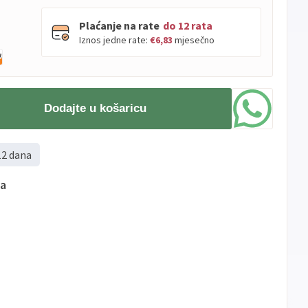
Plaćanje na rate
do 12 rata
Iznos jedne rate:
€6,83
mjesečno
PBZ
Visa
do
12
rata
Dodajte u košaricu
Visa
PBZ
do
12
rata
Premium
Erste
Diners
do
12
rata
12 dana
Erste
Maestro
do
12
rata
Erste
Master
do
12
rata
ma
Erste
Visa
do
12
rata
Sve
Visa
Jednokratno
banke
Sve
Master
Jednokratno
banke
Sve
Maestro
Jednokratno