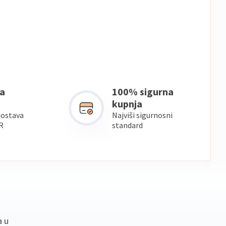
a
100% sigurna
kupnja
dostava
Najviši sigurnosni
R
standard
a u