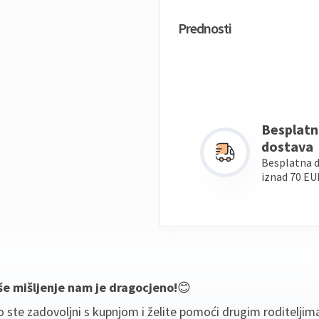
Prednosti
Besplatn
dostava
Besplatna 
iznad 70 EU
še mišljenje nam je dragocjeno!
😊
 ste zadovoljni s kupnjom i želite pomoći drugim roditeljim