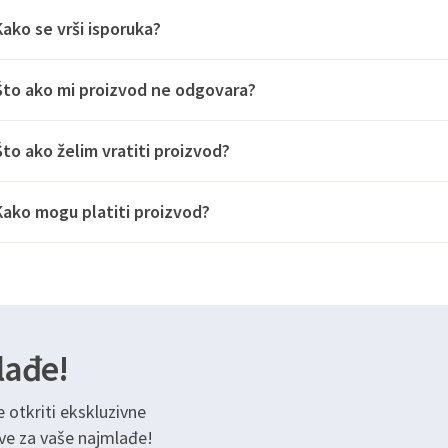
Kako se vrši isporuka?
Što ako mi proizvod ne odgovara?
Što ako želim vratiti proizvod?
Kako mogu platiti proizvod?
lađe!
e otkriti ekskluzivne
ve za vaše najmlađe!