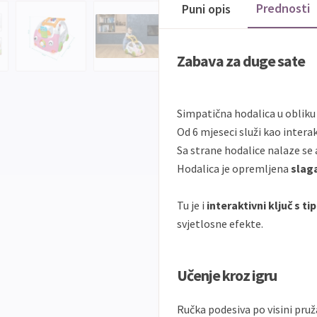
Prednosti
Puni opis
Zabava za duge sate
Simpatična hodalica u obliku 
Od 6 mjeseci služi kao intera
Sa strane hodalice nalaze se 
Hodalica je opremljena
slag
Tu je i
interaktivni ključ s t
svjetlosne efekte.
Učenje kroz igru
Ručka podesiva po visini pruž