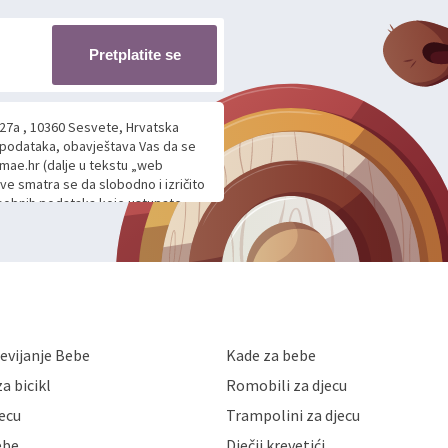
Pretplatite se
 27a , 10360 Sesvete, Hrvatska
h podataka, obavještava Vas da se
mae.hr (dalje u tekstu „web
ave smatra se da slobodno i izričito
 osobnih podataka koje ustupate
ljnje komunikacije na Vaš upit
m davanju podataka te ovu Izjavu
voje osobne podatke u jednu od
anicama. BRO'N BRO d.o.o. će s
edbi o zaštiti podataka koju
i kolačića koju možete pročitati
like Hrvatske, a uvijek uz
evijanje Bebe
Kade za bebe
a zaštite osobnih podataka od
 ili uništenja. Mae.hr štiti
a bicikl
Romobili za djecu
a, čuva povjerljivost Vaših osobnih
nih podataka samo onim svojim
jecu
Trampolini za djecu
jihovih poslovnih aktivnosti, a
ebe
Dječji krevetići