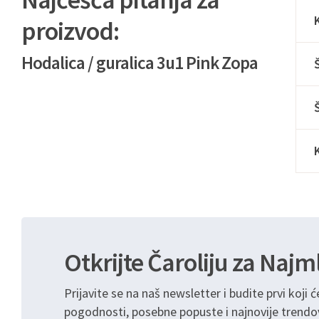
proizvod:
Hodalica / guralica 3u1 Pink Zopa
Otkrijte Čaroliju za Najm
Prijavite se na naš newsletter i budite prvi koji ć
pogodnosti, posebne popuste i najnovije trendo