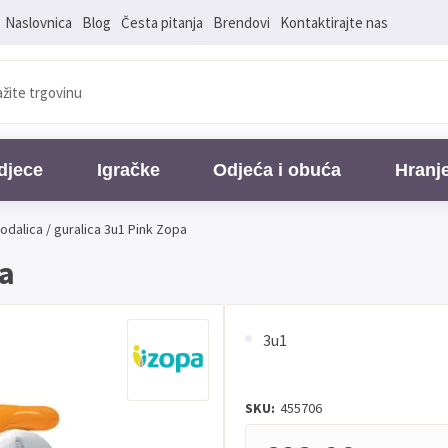
Naslovnica
Blog
Česta pitanja
Brendovi
Kontaktirajte nas
djece
Igračke
Odjeća i obuća
Hranj
odalica / guralica 3u1 Pink Zopa
pa
3u1
SKU:
455706