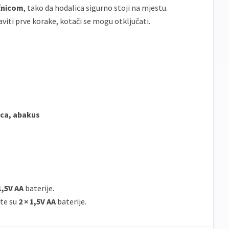
čnicom
, tako da hodalica sigurno stoji na mjestu.
viti prve korake, kotači se mogu otključati.
ica, abakus
1,5V AA
baterije.
te su
2 × 1,5V AA
baterije.