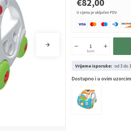
€82,00
U cijenu je uključen PDV.
kom
Vrijeme isporuke:
od 3 do 
Dostupno i u ovim uzorci