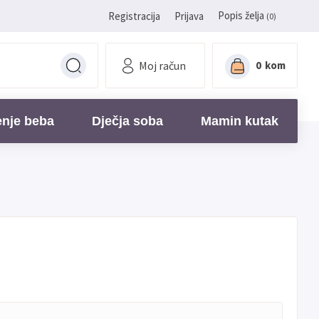
Popis želja
Registracija
Prijava
(0)
Moj račun
0
kom
enje beba
Dječja soba
Mamin kutak