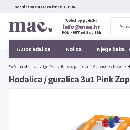
Besplatna dostava iznad 70 EUR
Webshop podrška
info@mae.hr
PON - PET od 8 do 16h
Autosjedalice
Kolica
Njega beba i 
Početna stranica
/
Igračke
/
Bebe u pokretu
/
Guralice za bebe
/
H
Hodalica / guralica 3u1 Pink Zo