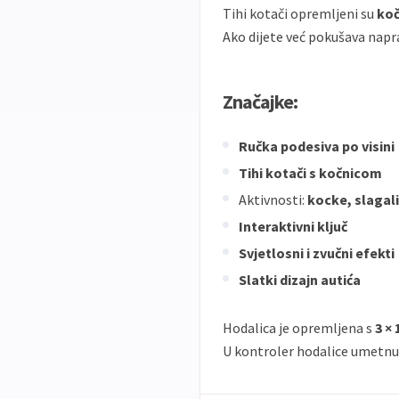
Tihi kotači opremljeni su
ko
Ako dijete već pokušava napra
Značajke:
Ručka podesiva po visini
Tihi kotači s kočnicom
Aktivnosti:
kocke, slagal
Interaktivni ključ
Svjetlosni i zvučni efekti
Slatki dizajn autića
Hodalica je opremljena s
3 × 
U kontroler hodalice umetnu