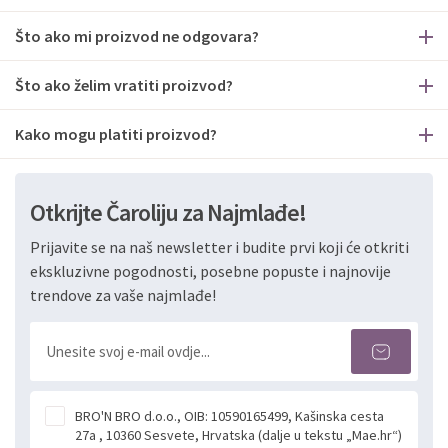
Što ako mi proizvod ne odgovara?
Što ako želim vratiti proizvod?
Kako mogu platiti proizvod?
Otkrijte Čaroliju za Najmlađe!
Prijavite se na naš newsletter i budite prvi koji će otkriti
ekskluzivne pogodnosti, posebne popuste i najnovije
trendove za vaše najmlađe!
BRO'N BRO d.o.o., OIB: 10590165499, Kašinska cesta
27a , 10360 Sesvete, Hrvatska (dalje u tekstu „Mae.hr“)