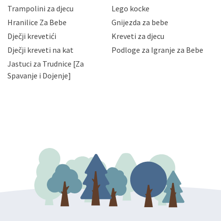
zaposlenicima kojima su isti potrebni radi provedbe
Trampolini za djecu
Lego kocke
njihovih poslovnih aktivnosti, a trećim osobama samo u
Hranilice Za Bebe
Gnijezda za bebe
slučajevima koji su dozvoljeni zakonima. Napominjemo
da možete u svako doba, u potpunosti ili djelomice,
Dječji krevetići
Kreveti za djecu
bez naknade i objašnjenja odustati od dane privole i
Dječji kreveti na kat
Podloge za Igranje za Bebe
zatražiti prestanak aktivnosti obrade Vaših osobnih
Jastuci za Trudnice [Za
podataka. Opoziv privole možete podnijeti poštom na
gore navedenu adresu ili e-mailom na adresu:
Spavanje i Dojenje]